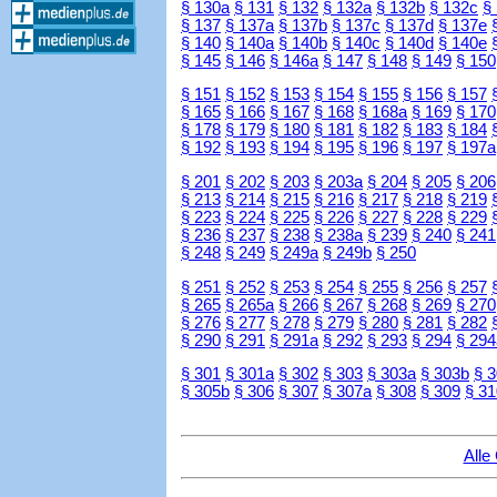
§ 130a
§ 131
§ 132
§ 132a
§ 132b
§ 132c
§
§ 137
§ 137a
§ 137b
§ 137c
§ 137d
§ 137e
§ 140
§ 140a
§ 140b
§ 140c
§ 140d
§ 140e
§ 145
§ 146
§ 146a
§ 147
§ 148
§ 149
§ 150
§ 151
§ 152
§ 153
§ 154
§ 155
§ 156
§ 157
§ 165
§ 166
§ 167
§ 168
§ 168a
§ 169
§ 170
§ 178
§ 179
§ 180
§ 181
§ 182
§ 183
§ 184
§ 192
§ 193
§ 194
§ 195
§ 196
§ 197
§ 197a
§ 201
§ 202
§ 203
§ 203a
§ 204
§ 205
§ 206
§ 213
§ 214
§ 215
§ 216
§ 217
§ 218
§ 219
§ 223
§ 224
§ 225
§ 226
§ 227
§ 228
§ 229
§ 236
§ 237
§ 238
§ 238a
§ 239
§ 240
§ 241
§ 248
§ 249
§ 249a
§ 249b
§ 250
§ 251
§ 252
§ 253
§ 254
§ 255
§ 256
§ 257
§ 265
§ 265a
§ 266
§ 267
§ 268
§ 269
§ 270
§ 276
§ 277
§ 278
§ 279
§ 280
§ 281
§ 282
§ 290
§ 291
§ 291a
§ 292
§ 293
§ 294
§ 294
§ 301
§ 301a
§ 302
§ 303
§ 303a
§ 303b
§ 
§ 305b
§ 306
§ 307
§ 307a
§ 308
§ 309
§ 31
Alle