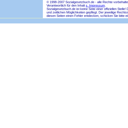
© 1998-2007 Sozialgesetzbuch.de - alle Rechte vorbehalte
Verantwortlich für den Inhalt
s. Impressum
.
Sozialgesetzbuch.de ist keine Seite einer offiziellen Ste
und zeitlichen Möglichkeiten gepflegt. Der jeweilige Rech
diesen Seiten einen Fehler entdecken, schicken Sie bitte e