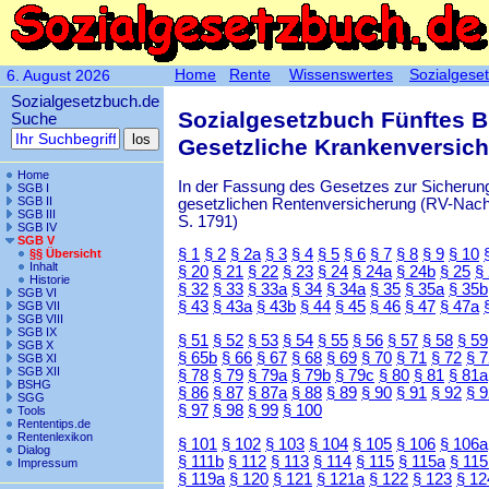
Home
Rente
Wissenswertes
Sozialgese
6. August 2026
Sozialgesetzbuch.de
Sozialgesetzbuch Fünftes 
Suche
Gesetzliche Krankenversic
Home
In der Fassung des Gesetzes zur Sicherung
SGB I
SGB II
gesetzlichen Rentenversicherung (RV-Nachha
SGB III
S. 1791)
SGB IV
SGB V
§ 1
§ 2
§ 2a
§ 3
§ 4
§ 5
§ 6
§ 7
§ 8
§ 9
§ 10
§§ Übersicht
Inhalt
§ 20
§ 21
§ 22
§ 23
§ 24
§ 24a
§ 24b
§ 25
§
Historie
§ 32
§ 33
§ 33a
§ 34
§ 34a
§ 35
§ 35a
§ 35b
SGB VI
§ 43
§ 43a
§ 43b
§ 44
§ 45
§ 46
§ 47
§ 47a
SGB VII
SGB VIII
SGB IX
§ 51
§ 52
§ 53
§ 54
§ 55
§ 56
§ 57
§ 58
§ 59
SGB X
§ 65b
§ 66
§ 67
§ 68
§ 69
§ 70
§ 71
§ 72
§ 
SGB XI
SGB XII
§ 78
§ 79
§ 79a
§ 79b
§ 79c
§ 80
§ 81
§ 81a
BSHG
§ 86
§ 87
§ 87a
§ 88
§ 89
§ 90
§ 91
§ 92
§ 
SGG
§ 97
§ 98
§ 99
§ 100
Tools
Rententips.de
Rentenlexikon
§ 101
§ 102
§ 103
§ 104
§ 105
§ 106
§ 106a
Dialog
§ 111b
§ 112
§ 113
§ 114
§ 115
§ 115a
§ 115
Impressum
§ 119a
§ 120
§ 121
§ 121a
§ 122
§ 123
§ 12