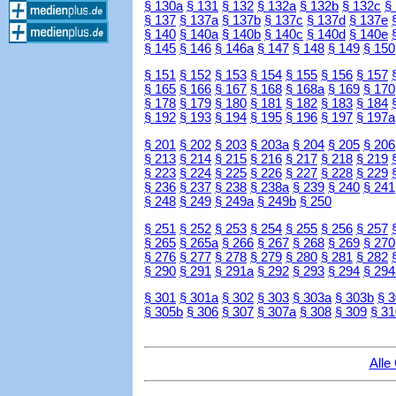
§ 130a
§ 131
§ 132
§ 132a
§ 132b
§ 132c
§
§ 137
§ 137a
§ 137b
§ 137c
§ 137d
§ 137e
§ 140
§ 140a
§ 140b
§ 140c
§ 140d
§ 140e
§ 145
§ 146
§ 146a
§ 147
§ 148
§ 149
§ 150
§ 151
§ 152
§ 153
§ 154
§ 155
§ 156
§ 157
§ 165
§ 166
§ 167
§ 168
§ 168a
§ 169
§ 170
§ 178
§ 179
§ 180
§ 181
§ 182
§ 183
§ 184
§ 192
§ 193
§ 194
§ 195
§ 196
§ 197
§ 197a
§ 201
§ 202
§ 203
§ 203a
§ 204
§ 205
§ 206
§ 213
§ 214
§ 215
§ 216
§ 217
§ 218
§ 219
§ 223
§ 224
§ 225
§ 226
§ 227
§ 228
§ 229
§ 236
§ 237
§ 238
§ 238a
§ 239
§ 240
§ 241
§ 248
§ 249
§ 249a
§ 249b
§ 250
§ 251
§ 252
§ 253
§ 254
§ 255
§ 256
§ 257
§ 265
§ 265a
§ 266
§ 267
§ 268
§ 269
§ 270
§ 276
§ 277
§ 278
§ 279
§ 280
§ 281
§ 282
§ 290
§ 291
§ 291a
§ 292
§ 293
§ 294
§ 294
§ 301
§ 301a
§ 302
§ 303
§ 303a
§ 303b
§ 
§ 305b
§ 306
§ 307
§ 307a
§ 308
§ 309
§ 31
Alle