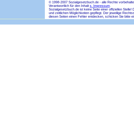
© 1998-2007 Sozialgesetzbuch.de - alle Rechte vorbehalte
Verantwortlich für den Inhalt
s. Impressum
.
Sozialgesetzbuch.de ist keine Seite einer offiziellen Ste
und zeitlichen Möglichkeiten gepflegt. Der jeweilige Rech
diesen Seiten einen Fehler entdecken, schicken Sie bitte e