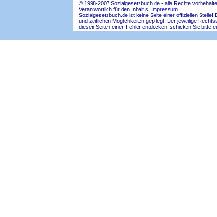
© 1998-2007 Sozialgesetzbuch.de - alle Rechte vorbehalte
Verantwortlich für den Inhalt
s. Impressum
.
Sozialgesetzbuch.de ist keine Seite einer offiziellen Ste
und zeitlichen Möglichkeiten gepflegt. Der jeweilige Rech
diesen Seiten einen Fehler entdecken, schicken Sie bitte e