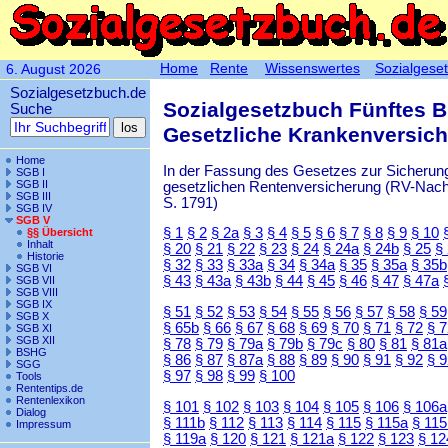
Home
Rente
Wissenswertes
Sozialgese
6. August 2026
Sozialgesetzbuch.de
Sozialgesetzbuch Fünftes 
Suche
Gesetzliche Krankenversic
Home
In der Fassung des Gesetzes zur Sicherung
SGB I
SGB II
gesetzlichen Rentenversicherung (RV-Nachha
SGB III
S. 1791)
SGB IV
SGB V
§ 1
§ 2
§ 2a
§ 3
§ 4
§ 5
§ 6
§ 7
§ 8
§ 9
§ 10
§§ Übersicht
Inhalt
§ 20
§ 21
§ 22
§ 23
§ 24
§ 24a
§ 24b
§ 25
§
Historie
§ 32
§ 33
§ 33a
§ 34
§ 34a
§ 35
§ 35a
§ 35b
SGB VI
§ 43
§ 43a
§ 43b
§ 44
§ 45
§ 46
§ 47
§ 47a
SGB VII
SGB VIII
SGB IX
§ 51
§ 52
§ 53
§ 54
§ 55
§ 56
§ 57
§ 58
§ 59
SGB X
§ 65b
§ 66
§ 67
§ 68
§ 69
§ 70
§ 71
§ 72
§ 
SGB XI
SGB XII
§ 78
§ 79
§ 79a
§ 79b
§ 79c
§ 80
§ 81
§ 81a
BSHG
§ 86
§ 87
§ 87a
§ 88
§ 89
§ 90
§ 91
§ 92
§ 
SGG
§ 97
§ 98
§ 99
§ 100
Tools
Rententips.de
Rentenlexikon
§ 101
§ 102
§ 103
§ 104
§ 105
§ 106
§ 106a
Dialog
§ 111b
§ 112
§ 113
§ 114
§ 115
§ 115a
§ 115
Impressum
§ 119a
§ 120
§ 121
§ 121a
§ 122
§ 123
§ 12