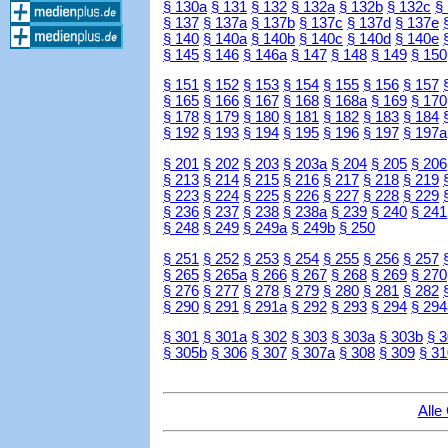
§ 130a
§ 131
§ 132
§ 132a
§ 132b
§ 132c
§
§ 137
§ 137a
§ 137b
§ 137c
§ 137d
§ 137e
§ 140
§ 140a
§ 140b
§ 140c
§ 140d
§ 140e
§ 145
§ 146
§ 146a
§ 147
§ 148
§ 149
§ 150
§ 151
§ 152
§ 153
§ 154
§ 155
§ 156
§ 157
§ 165
§ 166
§ 167
§ 168
§ 168a
§ 169
§ 170
§ 178
§ 179
§ 180
§ 181
§ 182
§ 183
§ 184
§ 192
§ 193
§ 194
§ 195
§ 196
§ 197
§ 197a
§ 201
§ 202
§ 203
§ 203a
§ 204
§ 205
§ 206
§ 213
§ 214
§ 215
§ 216
§ 217
§ 218
§ 219
§ 223
§ 224
§ 225
§ 226
§ 227
§ 228
§ 229
§ 236
§ 237
§ 238
§ 238a
§ 239
§ 240
§ 241
§ 248
§ 249
§ 249a
§ 249b
§ 250
§ 251
§ 252
§ 253
§ 254
§ 255
§ 256
§ 257
§ 265
§ 265a
§ 266
§ 267
§ 268
§ 269
§ 270
§ 276
§ 277
§ 278
§ 279
§ 280
§ 281
§ 282
§ 290
§ 291
§ 291a
§ 292
§ 293
§ 294
§ 294
§ 301
§ 301a
§ 302
§ 303
§ 303a
§ 303b
§ 
§ 305b
§ 306
§ 307
§ 307a
§ 308
§ 309
§ 31
Alle