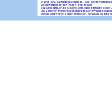
© 1998-2007 Sozialgesetzbuch.de - alle Rechte vorbehalte
Verantwortlich für den Inhalt
s. Impressum
.
Sozialgesetzbuch.de ist keine Seite einer offiziellen Ste
und zeitlichen Möglichkeiten gepflegt. Der jeweilige Rech
diesen Seiten einen Fehler entdecken, schicken Sie bitte e