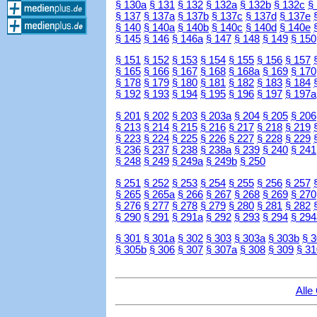
§ 130a
§ 131
§ 132
§ 132a
§ 132b
§ 132c
§
§ 137
§ 137a
§ 137b
§ 137c
§ 137d
§ 137e
§ 140
§ 140a
§ 140b
§ 140c
§ 140d
§ 140e
§ 145
§ 146
§ 146a
§ 147
§ 148
§ 149
§ 150
§ 151
§ 152
§ 153
§ 154
§ 155
§ 156
§ 157
§ 165
§ 166
§ 167
§ 168
§ 168a
§ 169
§ 170
§ 178
§ 179
§ 180
§ 181
§ 182
§ 183
§ 184
§ 192
§ 193
§ 194
§ 195
§ 196
§ 197
§ 197a
§ 201
§ 202
§ 203
§ 203a
§ 204
§ 205
§ 206
§ 213
§ 214
§ 215
§ 216
§ 217
§ 218
§ 219
§ 223
§ 224
§ 225
§ 226
§ 227
§ 228
§ 229
§ 236
§ 237
§ 238
§ 238a
§ 239
§ 240
§ 241
§ 248
§ 249
§ 249a
§ 249b
§ 250
§ 251
§ 252
§ 253
§ 254
§ 255
§ 256
§ 257
§ 265
§ 265a
§ 266
§ 267
§ 268
§ 269
§ 270
§ 276
§ 277
§ 278
§ 279
§ 280
§ 281
§ 282
§ 290
§ 291
§ 291a
§ 292
§ 293
§ 294
§ 294
§ 301
§ 301a
§ 302
§ 303
§ 303a
§ 303b
§ 
§ 305b
§ 306
§ 307
§ 307a
§ 308
§ 309
§ 31
Alle