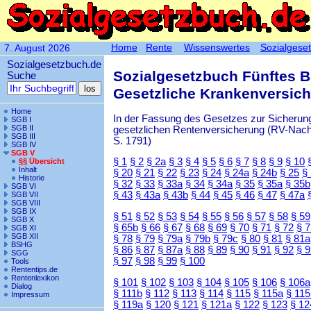
Home
Rente
Wissenswertes
Sozialgese
7. August 2026
Sozialgesetzbuch.de
Sozialgesetzbuch Fünftes 
Suche
Gesetzliche Krankenversic
Home
In der Fassung des Gesetzes zur Sicherung
SGB I
SGB II
gesetzlichen Rentenversicherung (RV-Nachha
SGB III
S. 1791)
SGB IV
SGB V
§ 1
§ 2
§ 2a
§ 3
§ 4
§ 5
§ 6
§ 7
§ 8
§ 9
§ 10
§§ Übersicht
Inhalt
§ 20
§ 21
§ 22
§ 23
§ 24
§ 24a
§ 24b
§ 25
§
Historie
§ 32
§ 33
§ 33a
§ 34
§ 34a
§ 35
§ 35a
§ 35b
SGB VI
§ 43
§ 43a
§ 43b
§ 44
§ 45
§ 46
§ 47
§ 47a
SGB VII
SGB VIII
SGB IX
§ 51
§ 52
§ 53
§ 54
§ 55
§ 56
§ 57
§ 58
§ 59
SGB X
§ 65b
§ 66
§ 67
§ 68
§ 69
§ 70
§ 71
§ 72
§ 
SGB XI
SGB XII
§ 78
§ 79
§ 79a
§ 79b
§ 79c
§ 80
§ 81
§ 81a
BSHG
§ 86
§ 87
§ 87a
§ 88
§ 89
§ 90
§ 91
§ 92
§ 
SGG
§ 97
§ 98
§ 99
§ 100
Tools
Rententips.de
Rentenlexikon
§ 101
§ 102
§ 103
§ 104
§ 105
§ 106
§ 106a
Dialog
§ 111b
§ 112
§ 113
§ 114
§ 115
§ 115a
§ 115
Impressum
§ 119a
§ 120
§ 121
§ 121a
§ 122
§ 123
§ 12