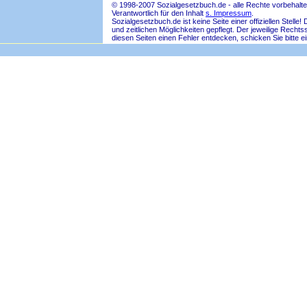
© 1998-2007 Sozialgesetzbuch.de - alle Rechte vorbehalte
Verantwortlich für den Inhalt
s. Impressum
.
Sozialgesetzbuch.de ist keine Seite einer offiziellen Ste
und zeitlichen Möglichkeiten gepflegt. Der jeweilige Rech
diesen Seiten einen Fehler entdecken, schicken Sie bitte e