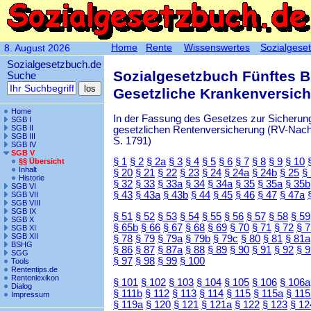
Home
Rente
Wissenswertes
Sozialgese
8. August 2026
Sozialgesetzbuch.de
Sozialgesetzbuch Fünftes 
Suche
Gesetzliche Krankenversic
Home
In der Fassung des Gesetzes zur Sicherung
SGB I
SGB II
gesetzlichen Rentenversicherung (RV-Nachha
SGB III
S. 1791)
SGB IV
SGB V
§ 1
§ 2
§ 2a
§ 3
§ 4
§ 5
§ 6
§ 7
§ 8
§ 9
§ 10
§§ Übersicht
Inhalt
§ 20
§ 21
§ 22
§ 23
§ 24
§ 24a
§ 24b
§ 25
§
Historie
§ 32
§ 33
§ 33a
§ 34
§ 34a
§ 35
§ 35a
§ 35b
SGB VI
§ 43
§ 43a
§ 43b
§ 44
§ 45
§ 46
§ 47
§ 47a
SGB VII
SGB VIII
SGB IX
§ 51
§ 52
§ 53
§ 54
§ 55
§ 56
§ 57
§ 58
§ 59
SGB X
§ 65b
§ 66
§ 67
§ 68
§ 69
§ 70
§ 71
§ 72
§ 
SGB XI
SGB XII
§ 78
§ 79
§ 79a
§ 79b
§ 79c
§ 80
§ 81
§ 81a
BSHG
§ 86
§ 87
§ 87a
§ 88
§ 89
§ 90
§ 91
§ 92
§ 
SGG
§ 97
§ 98
§ 99
§ 100
Tools
Rententips.de
Rentenlexikon
§ 101
§ 102
§ 103
§ 104
§ 105
§ 106
§ 106a
Dialog
§ 111b
§ 112
§ 113
§ 114
§ 115
§ 115a
§ 115
Impressum
§ 119a
§ 120
§ 121
§ 121a
§ 122
§ 123
§ 12