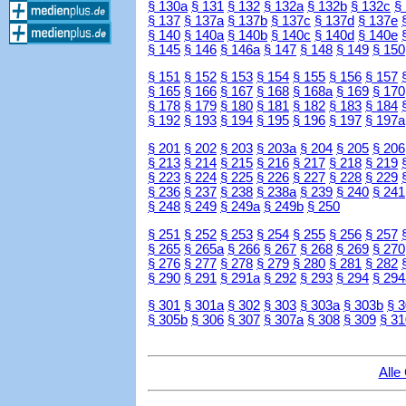
§ 130a
§ 131
§ 132
§ 132a
§ 132b
§ 132c
§
§ 137
§ 137a
§ 137b
§ 137c
§ 137d
§ 137e
§ 140
§ 140a
§ 140b
§ 140c
§ 140d
§ 140e
§ 145
§ 146
§ 146a
§ 147
§ 148
§ 149
§ 150
§ 151
§ 152
§ 153
§ 154
§ 155
§ 156
§ 157
§ 165
§ 166
§ 167
§ 168
§ 168a
§ 169
§ 170
§ 178
§ 179
§ 180
§ 181
§ 182
§ 183
§ 184
§ 192
§ 193
§ 194
§ 195
§ 196
§ 197
§ 197a
§ 201
§ 202
§ 203
§ 203a
§ 204
§ 205
§ 206
§ 213
§ 214
§ 215
§ 216
§ 217
§ 218
§ 219
§ 223
§ 224
§ 225
§ 226
§ 227
§ 228
§ 229
§ 236
§ 237
§ 238
§ 238a
§ 239
§ 240
§ 241
§ 248
§ 249
§ 249a
§ 249b
§ 250
§ 251
§ 252
§ 253
§ 254
§ 255
§ 256
§ 257
§ 265
§ 265a
§ 266
§ 267
§ 268
§ 269
§ 270
§ 276
§ 277
§ 278
§ 279
§ 280
§ 281
§ 282
§ 290
§ 291
§ 291a
§ 292
§ 293
§ 294
§ 294
§ 301
§ 301a
§ 302
§ 303
§ 303a
§ 303b
§ 
§ 305b
§ 306
§ 307
§ 307a
§ 308
§ 309
§ 31
Alle