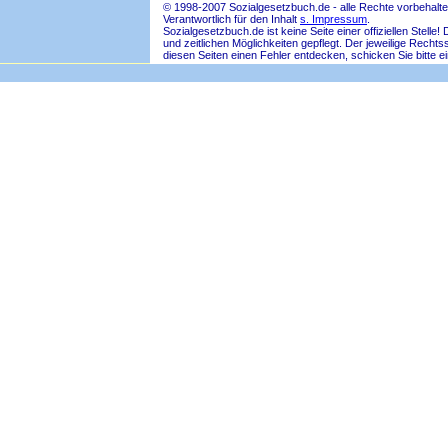
© 1998-2007 Sozialgesetzbuch.de - alle Rechte vorbehalte
Verantwortlich für den Inhalt
s. Impressum
.
Sozialgesetzbuch.de ist keine Seite einer offiziellen Ste
und zeitlichen Möglichkeiten gepflegt. Der jeweilige Rech
diesen Seiten einen Fehler entdecken, schicken Sie bitte e