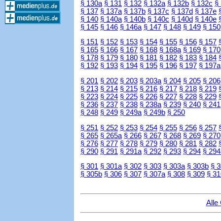
§ 130a
§ 131
§ 132
§ 132a
§ 132b
§ 132c
§
§ 137
§ 137a
§ 137b
§ 137c
§ 137d
§ 137e
§ 140
§ 140a
§ 140b
§ 140c
§ 140d
§ 140e
§ 145
§ 146
§ 146a
§ 147
§ 148
§ 149
§ 150
§ 151
§ 152
§ 153
§ 154
§ 155
§ 156
§ 157
§ 165
§ 166
§ 167
§ 168
§ 168a
§ 169
§ 170
§ 178
§ 179
§ 180
§ 181
§ 182
§ 183
§ 184
§ 192
§ 193
§ 194
§ 195
§ 196
§ 197
§ 197a
§ 201
§ 202
§ 203
§ 203a
§ 204
§ 205
§ 206
§ 213
§ 214
§ 215
§ 216
§ 217
§ 218
§ 219
§ 223
§ 224
§ 225
§ 226
§ 227
§ 228
§ 229
§ 236
§ 237
§ 238
§ 238a
§ 239
§ 240
§ 241
§ 248
§ 249
§ 249a
§ 249b
§ 250
§ 251
§ 252
§ 253
§ 254
§ 255
§ 256
§ 257
§ 265
§ 265a
§ 266
§ 267
§ 268
§ 269
§ 270
§ 276
§ 277
§ 278
§ 279
§ 280
§ 281
§ 282
§ 290
§ 291
§ 291a
§ 292
§ 293
§ 294
§ 294
§ 301
§ 301a
§ 302
§ 303
§ 303a
§ 303b
§ 
§ 305b
§ 306
§ 307
§ 307a
§ 308
§ 309
§ 31
Alle