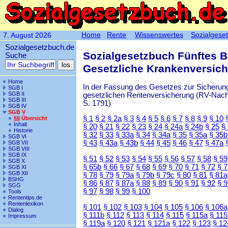
Home
Rente
Wissenswertes
Sozialgese
7. August 2026
Sozialgesetzbuch.de
Sozialgesetzbuch Fünftes 
Suche
Gesetzliche Krankenversic
Home
In der Fassung des Gesetzes zur Sicherung
SGB I
SGB II
gesetzlichen Rentenversicherung (RV-Nachha
SGB III
S. 1791)
SGB IV
SGB V
§ 1
§ 2
§ 2a
§ 3
§ 4
§ 5
§ 6
§ 7
§ 8
§ 9
§ 10
§§ Übersicht
Inhalt
§ 20
§ 21
§ 22
§ 23
§ 24
§ 24a
§ 24b
§ 25
§
Historie
§ 32
§ 33
§ 33a
§ 34
§ 34a
§ 35
§ 35a
§ 35b
SGB VI
§ 43
§ 43a
§ 43b
§ 44
§ 45
§ 46
§ 47
§ 47a
SGB VII
SGB VIII
SGB IX
§ 51
§ 52
§ 53
§ 54
§ 55
§ 56
§ 57
§ 58
§ 59
SGB X
§ 65b
§ 66
§ 67
§ 68
§ 69
§ 70
§ 71
§ 72
§ 
SGB XI
SGB XII
§ 78
§ 79
§ 79a
§ 79b
§ 79c
§ 80
§ 81
§ 81a
BSHG
§ 86
§ 87
§ 87a
§ 88
§ 89
§ 90
§ 91
§ 92
§ 
SGG
§ 97
§ 98
§ 99
§ 100
Tools
Rententips.de
Rentenlexikon
§ 101
§ 102
§ 103
§ 104
§ 105
§ 106
§ 106a
Dialog
§ 111b
§ 112
§ 113
§ 114
§ 115
§ 115a
§ 115
Impressum
§ 119a
§ 120
§ 121
§ 121a
§ 122
§ 123
§ 12