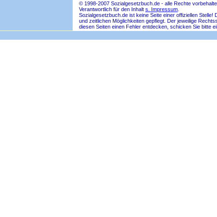
© 1998-2007 Sozialgesetzbuch.de - alle Rechte vorbehalte
Verantwortlich für den Inhalt
s. Impressum
.
Sozialgesetzbuch.de ist keine Seite einer offiziellen Ste
und zeitlichen Möglichkeiten gepflegt. Der jeweilige Rech
diesen Seiten einen Fehler entdecken, schicken Sie bitte e