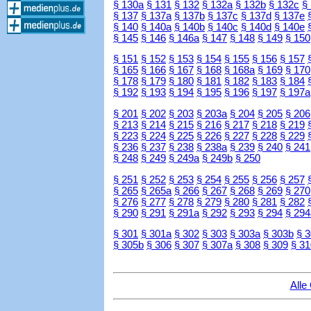
§ 130a
§ 131
§ 132
§ 132a
§ 132b
§ 132c
§
§ 137
§ 137a
§ 137b
§ 137c
§ 137d
§ 137e
§ 140
§ 140a
§ 140b
§ 140c
§ 140d
§ 140e
§ 145
§ 146
§ 146a
§ 147
§ 148
§ 149
§ 150
§ 151
§ 152
§ 153
§ 154
§ 155
§ 156
§ 157
§ 165
§ 166
§ 167
§ 168
§ 168a
§ 169
§ 170
§ 178
§ 179
§ 180
§ 181
§ 182
§ 183
§ 184
§ 192
§ 193
§ 194
§ 195
§ 196
§ 197
§ 197a
§ 201
§ 202
§ 203
§ 203a
§ 204
§ 205
§ 206
§ 213
§ 214
§ 215
§ 216
§ 217
§ 218
§ 219
§ 223
§ 224
§ 225
§ 226
§ 227
§ 228
§ 229
§ 236
§ 237
§ 238
§ 238a
§ 239
§ 240
§ 241
§ 248
§ 249
§ 249a
§ 249b
§ 250
§ 251
§ 252
§ 253
§ 254
§ 255
§ 256
§ 257
§ 265
§ 265a
§ 266
§ 267
§ 268
§ 269
§ 270
§ 276
§ 277
§ 278
§ 279
§ 280
§ 281
§ 282
§ 290
§ 291
§ 291a
§ 292
§ 293
§ 294
§ 294
§ 301
§ 301a
§ 302
§ 303
§ 303a
§ 303b
§ 
§ 305b
§ 306
§ 307
§ 307a
§ 308
§ 309
§ 31
Alle