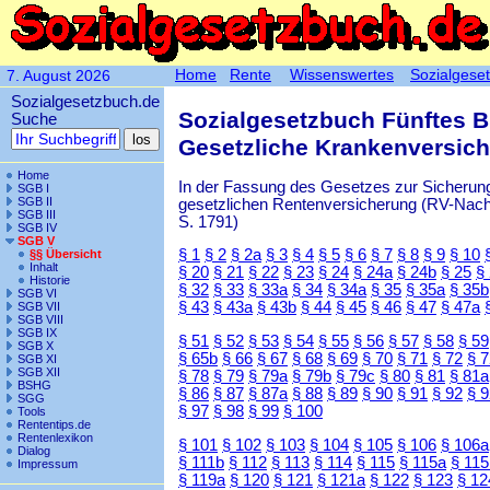
Home
Rente
Wissenswertes
Sozialgese
7. August 2026
Sozialgesetzbuch.de
Sozialgesetzbuch Fünftes 
Suche
Gesetzliche Krankenversic
Home
In der Fassung des Gesetzes zur Sicherung
SGB I
SGB II
gesetzlichen Rentenversicherung (RV-Nachha
SGB III
S. 1791)
SGB IV
SGB V
§ 1
§ 2
§ 2a
§ 3
§ 4
§ 5
§ 6
§ 7
§ 8
§ 9
§ 10
§§ Übersicht
Inhalt
§ 20
§ 21
§ 22
§ 23
§ 24
§ 24a
§ 24b
§ 25
§
Historie
§ 32
§ 33
§ 33a
§ 34
§ 34a
§ 35
§ 35a
§ 35b
SGB VI
§ 43
§ 43a
§ 43b
§ 44
§ 45
§ 46
§ 47
§ 47a
SGB VII
SGB VIII
SGB IX
§ 51
§ 52
§ 53
§ 54
§ 55
§ 56
§ 57
§ 58
§ 59
SGB X
§ 65b
§ 66
§ 67
§ 68
§ 69
§ 70
§ 71
§ 72
§ 
SGB XI
SGB XII
§ 78
§ 79
§ 79a
§ 79b
§ 79c
§ 80
§ 81
§ 81a
BSHG
§ 86
§ 87
§ 87a
§ 88
§ 89
§ 90
§ 91
§ 92
§ 
SGG
§ 97
§ 98
§ 99
§ 100
Tools
Rententips.de
Rentenlexikon
§ 101
§ 102
§ 103
§ 104
§ 105
§ 106
§ 106a
Dialog
§ 111b
§ 112
§ 113
§ 114
§ 115
§ 115a
§ 115
Impressum
§ 119a
§ 120
§ 121
§ 121a
§ 122
§ 123
§ 12