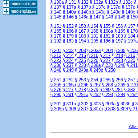
§ 130a
§ 131
§ 132
§ 132a
§ 132b
§ 132c
§
§ 137
§ 137a
§ 137b
§ 137c
§ 137d
§ 137e
§ 140
§ 140a
§ 140b
§ 140c
§ 140d
§ 140e
§ 145
§ 146
§ 146a
§ 147
§ 148
§ 149
§ 150
§ 151
§ 152
§ 153
§ 154
§ 155
§ 156
§ 157
§ 165
§ 166
§ 167
§ 168
§ 168a
§ 169
§ 170
§ 178
§ 179
§ 180
§ 181
§ 182
§ 183
§ 184
§ 192
§ 193
§ 194
§ 195
§ 196
§ 197
§ 197a
§ 201
§ 202
§ 203
§ 203a
§ 204
§ 205
§ 206
§ 213
§ 214
§ 215
§ 216
§ 217
§ 218
§ 219
§ 223
§ 224
§ 225
§ 226
§ 227
§ 228
§ 229
§ 236
§ 237
§ 238
§ 238a
§ 239
§ 240
§ 241
§ 248
§ 249
§ 249a
§ 249b
§ 250
§ 251
§ 252
§ 253
§ 254
§ 255
§ 256
§ 257
§ 265
§ 265a
§ 266
§ 267
§ 268
§ 269
§ 270
§ 276
§ 277
§ 278
§ 279
§ 280
§ 281
§ 282
§ 290
§ 291
§ 291a
§ 292
§ 293
§ 294
§ 294
§ 301
§ 301a
§ 302
§ 303
§ 303a
§ 303b
§ 
§ 305b
§ 306
§ 307
§ 307a
§ 308
§ 309
§ 31
Alle