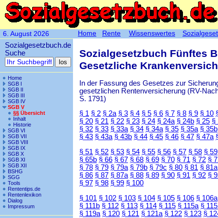
Home
Rente
Wissenswertes
Sozialgese
6. August 2026
Sozialgesetzbuch.de
Sozialgesetzbuch Fünftes 
Suche
Gesetzliche Krankenversic
Home
In der Fassung des Gesetzes zur Sicherung
SGB I
SGB II
gesetzlichen Rentenversicherung (RV-Nachha
SGB III
S. 1791)
SGB IV
SGB V
§ 1
§ 2
§ 2a
§ 3
§ 4
§ 5
§ 6
§ 7
§ 8
§ 9
§ 10
§§ Übersicht
Inhalt
§ 20
§ 21
§ 22
§ 23
§ 24
§ 24a
§ 24b
§ 25
§
Historie
§ 32
§ 33
§ 33a
§ 34
§ 34a
§ 35
§ 35a
§ 35b
SGB VI
§ 43
§ 43a
§ 43b
§ 44
§ 45
§ 46
§ 47
§ 47a
SGB VII
SGB VIII
SGB IX
§ 51
§ 52
§ 53
§ 54
§ 55
§ 56
§ 57
§ 58
§ 59
SGB X
§ 65b
§ 66
§ 67
§ 68
§ 69
§ 70
§ 71
§ 72
§ 
SGB XI
SGB XII
§ 78
§ 79
§ 79a
§ 79b
§ 79c
§ 80
§ 81
§ 81a
BSHG
§ 86
§ 87
§ 87a
§ 88
§ 89
§ 90
§ 91
§ 92
§ 
SGG
§ 97
§ 98
§ 99
§ 100
Tools
Rententips.de
Rentenlexikon
§ 101
§ 102
§ 103
§ 104
§ 105
§ 106
§ 106a
Dialog
§ 111b
§ 112
§ 113
§ 114
§ 115
§ 115a
§ 115
Impressum
§ 119a
§ 120
§ 121
§ 121a
§ 122
§ 123
§ 12