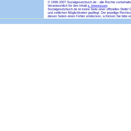
© 1998-2007 Sozialgesetzbuch.de - alle Rechte vorbehalte
Verantwortlich für den Inhalt
s. Impressum
.
Sozialgesetzbuch.de ist keine Seite einer offiziellen Ste
und zeitlichen Möglichkeiten gepflegt. Der jeweilige Rech
diesen Seiten einen Fehler entdecken, schicken Sie bitte e