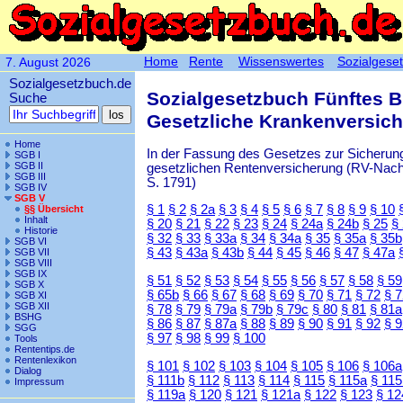
Home
Rente
Wissenswertes
Sozialgese
7. August 2026
Sozialgesetzbuch.de
Sozialgesetzbuch Fünftes 
Suche
Gesetzliche Krankenversic
Home
In der Fassung des Gesetzes zur Sicherung
SGB I
SGB II
gesetzlichen Rentenversicherung (RV-Nachha
SGB III
S. 1791)
SGB IV
SGB V
§ 1
§ 2
§ 2a
§ 3
§ 4
§ 5
§ 6
§ 7
§ 8
§ 9
§ 10
§§ Übersicht
Inhalt
§ 20
§ 21
§ 22
§ 23
§ 24
§ 24a
§ 24b
§ 25
§
Historie
§ 32
§ 33
§ 33a
§ 34
§ 34a
§ 35
§ 35a
§ 35b
SGB VI
§ 43
§ 43a
§ 43b
§ 44
§ 45
§ 46
§ 47
§ 47a
SGB VII
SGB VIII
SGB IX
§ 51
§ 52
§ 53
§ 54
§ 55
§ 56
§ 57
§ 58
§ 59
SGB X
§ 65b
§ 66
§ 67
§ 68
§ 69
§ 70
§ 71
§ 72
§ 
SGB XI
SGB XII
§ 78
§ 79
§ 79a
§ 79b
§ 79c
§ 80
§ 81
§ 81a
BSHG
§ 86
§ 87
§ 87a
§ 88
§ 89
§ 90
§ 91
§ 92
§ 
SGG
§ 97
§ 98
§ 99
§ 100
Tools
Rententips.de
Rentenlexikon
§ 101
§ 102
§ 103
§ 104
§ 105
§ 106
§ 106a
Dialog
§ 111b
§ 112
§ 113
§ 114
§ 115
§ 115a
§ 115
Impressum
§ 119a
§ 120
§ 121
§ 121a
§ 122
§ 123
§ 12