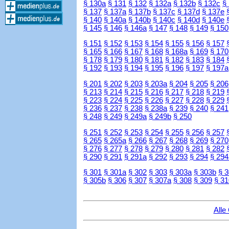
§ 130a
§ 131
§ 132
§ 132a
§ 132b
§ 132c
§
§ 137
§ 137a
§ 137b
§ 137c
§ 137d
§ 137e
§ 140
§ 140a
§ 140b
§ 140c
§ 140d
§ 140e
§ 145
§ 146
§ 146a
§ 147
§ 148
§ 149
§ 150
§ 151
§ 152
§ 153
§ 154
§ 155
§ 156
§ 157
§ 165
§ 166
§ 167
§ 168
§ 168a
§ 169
§ 170
§ 178
§ 179
§ 180
§ 181
§ 182
§ 183
§ 184
§ 192
§ 193
§ 194
§ 195
§ 196
§ 197
§ 197a
§ 201
§ 202
§ 203
§ 203a
§ 204
§ 205
§ 206
§ 213
§ 214
§ 215
§ 216
§ 217
§ 218
§ 219
§ 223
§ 224
§ 225
§ 226
§ 227
§ 228
§ 229
§ 236
§ 237
§ 238
§ 238a
§ 239
§ 240
§ 241
§ 248
§ 249
§ 249a
§ 249b
§ 250
§ 251
§ 252
§ 253
§ 254
§ 255
§ 256
§ 257
§ 265
§ 265a
§ 266
§ 267
§ 268
§ 269
§ 270
§ 276
§ 277
§ 278
§ 279
§ 280
§ 281
§ 282
§ 290
§ 291
§ 291a
§ 292
§ 293
§ 294
§ 294
§ 301
§ 301a
§ 302
§ 303
§ 303a
§ 303b
§ 
§ 305b
§ 306
§ 307
§ 307a
§ 308
§ 309
§ 31
Alle