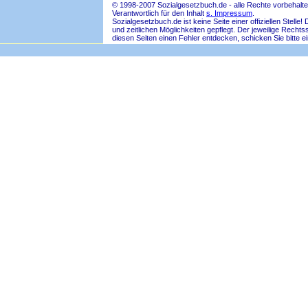
© 1998-2007 Sozialgesetzbuch.de - alle Rechte vorbehalte
Verantwortlich für den Inhalt
s. Impressum
.
Sozialgesetzbuch.de ist keine Seite einer offiziellen Ste
und zeitlichen Möglichkeiten gepflegt. Der jeweilige Rech
diesen Seiten einen Fehler entdecken, schicken Sie bitte e