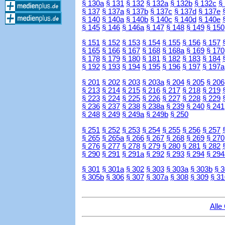
§ 130a
§ 131
§ 132
§ 132a
§ 132b
§ 132c
§
§ 137
§ 137a
§ 137b
§ 137c
§ 137d
§ 137e
§ 140
§ 140a
§ 140b
§ 140c
§ 140d
§ 140e
§ 145
§ 146
§ 146a
§ 147
§ 148
§ 149
§ 150
§ 151
§ 152
§ 153
§ 154
§ 155
§ 156
§ 157
§ 165
§ 166
§ 167
§ 168
§ 168a
§ 169
§ 170
§ 178
§ 179
§ 180
§ 181
§ 182
§ 183
§ 184
§ 192
§ 193
§ 194
§ 195
§ 196
§ 197
§ 197a
§ 201
§ 202
§ 203
§ 203a
§ 204
§ 205
§ 206
§ 213
§ 214
§ 215
§ 216
§ 217
§ 218
§ 219
§ 223
§ 224
§ 225
§ 226
§ 227
§ 228
§ 229
§ 236
§ 237
§ 238
§ 238a
§ 239
§ 240
§ 241
§ 248
§ 249
§ 249a
§ 249b
§ 250
§ 251
§ 252
§ 253
§ 254
§ 255
§ 256
§ 257
§ 265
§ 265a
§ 266
§ 267
§ 268
§ 269
§ 270
§ 276
§ 277
§ 278
§ 279
§ 280
§ 281
§ 282
§ 290
§ 291
§ 291a
§ 292
§ 293
§ 294
§ 294
§ 301
§ 301a
§ 302
§ 303
§ 303a
§ 303b
§ 
§ 305b
§ 306
§ 307
§ 307a
§ 308
§ 309
§ 31
Alle