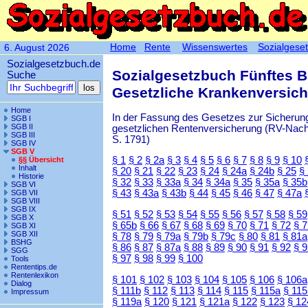
Home
Rente
Wissenswertes
Sozialgese
6. August 2026
Sozialgesetzbuch.de
Sozialgesetzbuch Fünftes 
Suche
Gesetzliche Krankenversic
Home
In der Fassung des Gesetzes zur Sicherung
SGB I
SGB II
gesetzlichen Rentenversicherung (RV-Nachha
SGB III
S. 1791)
SGB IV
SGB V
§ 1
§ 2
§ 2a
§ 3
§ 4
§ 5
§ 6
§ 7
§ 8
§ 9
§ 10
§§ Übersicht
Inhalt
§ 20
§ 21
§ 22
§ 23
§ 24
§ 24a
§ 24b
§ 25
§
Historie
§ 32
§ 33
§ 33a
§ 34
§ 34a
§ 35
§ 35a
§ 35b
SGB VI
§ 43
§ 43a
§ 43b
§ 44
§ 45
§ 46
§ 47
§ 47a
SGB VII
SGB VIII
SGB IX
§ 51
§ 52
§ 53
§ 54
§ 55
§ 56
§ 57
§ 58
§ 59
SGB X
§ 65b
§ 66
§ 67
§ 68
§ 69
§ 70
§ 71
§ 72
§ 
SGB XI
SGB XII
§ 78
§ 79
§ 79a
§ 79b
§ 79c
§ 80
§ 81
§ 81a
BSHG
§ 86
§ 87
§ 87a
§ 88
§ 89
§ 90
§ 91
§ 92
§ 
SGG
§ 97
§ 98
§ 99
§ 100
Tools
Rententips.de
Rentenlexikon
§ 101
§ 102
§ 103
§ 104
§ 105
§ 106
§ 106a
Dialog
§ 111b
§ 112
§ 113
§ 114
§ 115
§ 115a
§ 115
Impressum
§ 119a
§ 120
§ 121
§ 121a
§ 122
§ 123
§ 12