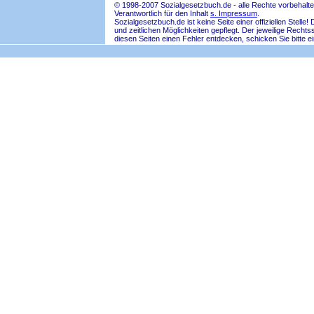
© 1998-2007 Sozialgesetzbuch.de - alle Rechte vorbehalte
Verantwortlich für den Inhalt
s. Impressum
.
Sozialgesetzbuch.de ist keine Seite einer offiziellen Ste
und zeitlichen Möglichkeiten gepflegt. Der jeweilige Rech
diesen Seiten einen Fehler entdecken, schicken Sie bitte e