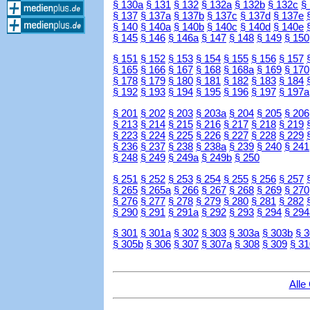
§ 130a
§ 131
§ 132
§ 132a
§ 132b
§ 132c
§
§ 137
§ 137a
§ 137b
§ 137c
§ 137d
§ 137e
§ 140
§ 140a
§ 140b
§ 140c
§ 140d
§ 140e
§ 145
§ 146
§ 146a
§ 147
§ 148
§ 149
§ 150
§ 151
§ 152
§ 153
§ 154
§ 155
§ 156
§ 157
§ 165
§ 166
§ 167
§ 168
§ 168a
§ 169
§ 170
§ 178
§ 179
§ 180
§ 181
§ 182
§ 183
§ 184
§ 192
§ 193
§ 194
§ 195
§ 196
§ 197
§ 197a
§ 201
§ 202
§ 203
§ 203a
§ 204
§ 205
§ 206
§ 213
§ 214
§ 215
§ 216
§ 217
§ 218
§ 219
§ 223
§ 224
§ 225
§ 226
§ 227
§ 228
§ 229
§ 236
§ 237
§ 238
§ 238a
§ 239
§ 240
§ 241
§ 248
§ 249
§ 249a
§ 249b
§ 250
§ 251
§ 252
§ 253
§ 254
§ 255
§ 256
§ 257
§ 265
§ 265a
§ 266
§ 267
§ 268
§ 269
§ 270
§ 276
§ 277
§ 278
§ 279
§ 280
§ 281
§ 282
§ 290
§ 291
§ 291a
§ 292
§ 293
§ 294
§ 294
§ 301
§ 301a
§ 302
§ 303
§ 303a
§ 303b
§ 
§ 305b
§ 306
§ 307
§ 307a
§ 308
§ 309
§ 31
Alle