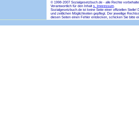
© 1998-2007 Sozialgesetzbuch.de - alle Rechte vorbehalte
Verantwortlich für den Inhalt
s. Impressum
.
Sozialgesetzbuch.de ist keine Seite einer offiziellen Ste
und zeitlichen Möglichkeiten gepflegt. Der jeweilige Rech
diesen Seiten einen Fehler entdecken, schicken Sie bitte e