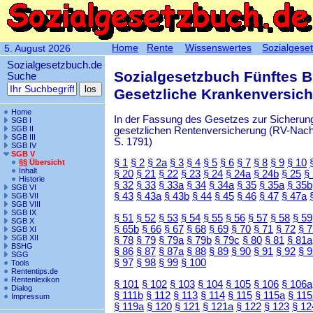
Home
Rente
Wissenswertes
Sozialgese
5. August 2026
Sozialgesetzbuch.de
Sozialgesetzbuch Fünftes 
Suche
Gesetzliche Krankenversic
Home
In der Fassung des Gesetzes zur Sicherung
SGB I
SGB II
gesetzlichen Rentenversicherung (RV-Nachha
SGB III
S. 1791)
SGB IV
SGB V
§ 1
§ 2
§ 2a
§ 3
§ 4
§ 5
§ 6
§ 7
§ 8
§ 9
§ 10
§§ Übersicht
Inhalt
§ 20
§ 21
§ 22
§ 23
§ 24
§ 24a
§ 24b
§ 25
§
Historie
§ 32
§ 33
§ 33a
§ 34
§ 34a
§ 35
§ 35a
§ 35b
SGB VI
§ 43
§ 43a
§ 43b
§ 44
§ 45
§ 46
§ 47
§ 47a
SGB VII
SGB VIII
SGB IX
§ 51
§ 52
§ 53
§ 54
§ 55
§ 56
§ 57
§ 58
§ 59
SGB X
§ 65b
§ 66
§ 67
§ 68
§ 69
§ 70
§ 71
§ 72
§ 
SGB XI
SGB XII
§ 78
§ 79
§ 79a
§ 79b
§ 79c
§ 80
§ 81
§ 81a
BSHG
§ 86
§ 87
§ 87a
§ 88
§ 89
§ 90
§ 91
§ 92
§ 
SGG
§ 97
§ 98
§ 99
§ 100
Tools
Rententips.de
Rentenlexikon
§ 101
§ 102
§ 103
§ 104
§ 105
§ 106
§ 106a
Dialog
§ 111b
§ 112
§ 113
§ 114
§ 115
§ 115a
§ 115
Impressum
§ 119a
§ 120
§ 121
§ 121a
§ 122
§ 123
§ 12