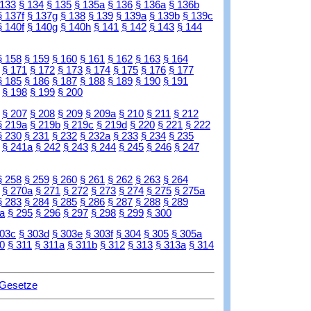
 133
§ 134
§ 135
§ 135a
§ 136
§ 136a
§ 136b
§ 137f
§ 137g
§ 138
§ 139
§ 139a
§ 139b
§ 139c
§ 140f
§ 140g
§ 140h
§ 141
§ 142
§ 143
§ 144
§ 158
§ 159
§ 160
§ 161
§ 162
§ 163
§ 164
§ 171
§ 172
§ 173
§ 174
§ 175
§ 176
§ 177
§ 185
§ 186
§ 187
§ 188
§ 189
§ 190
§ 191
§ 198
§ 199
§ 200
§ 207
§ 208
§ 209
§ 209a
§ 210
§ 211
§ 212
§ 219a
§ 219b
§ 219c
§ 219d
§ 220
§ 221
§ 222
§ 230
§ 231
§ 232
§ 232a
§ 233
§ 234
§ 235
§ 241a
§ 242
§ 243
§ 244
§ 245
§ 246
§ 247
§ 258
§ 259
§ 260
§ 261
§ 262
§ 263
§ 264
§ 270a
§ 271
§ 272
§ 273
§ 274
§ 275
§ 275a
§ 283
§ 284
§ 285
§ 286
§ 287
§ 288
§ 289
a
§ 295
§ 296
§ 297
§ 298
§ 299
§ 300
303c
§ 303d
§ 303e
§ 303f
§ 304
§ 305
§ 305a
0
§ 311
§ 311a
§ 311b
§ 312
§ 313
§ 313a
§ 314
 Gesetze