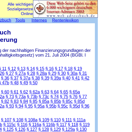
Alle wichtigen
Sozialgesetze
Online
tzbuch
Tools
Internes
Rentenlexikon
Buch
herung
 der nachhaltigen Finanzierungsgrundlagen der
ltigkeitsgesetz) vom 21. Juli 2004 (BGBl. I
§ 11
§ 12
§ 13
§ 14
§ 15
§ 16
§ 17
§ 18
§ 19
 26
§ 27
§ 27a
§ 28
§ 28a
§ 29
§ 30
§ 30a
§ 31
§ 36
§ 37
§ 37a
§ 38
§ 39
§ 39a
§ 40
§ 41
§ 42
§ 47b
§ 48
§ 49
§ 50
§ 60
§ 61
§ 62
§ 62a
§ 63
§ 64
§ 65
§ 65a
72a
§ 73
§ 73a
§ 73b
§ 73c
§ 74
§ 75
§ 76
§ 77
§ 82
§ 83
§ 84
§ 85
§ 85a
§ 85b
§ 85c
§ 85d
92a
§ 93
§ 94
§ 95
§ 95a
§ 95b
§ 95c
§ 95d
§ 96
§ 107
§ 108
§ 108a
§ 109
§ 110
§ 111
§ 111a
b
§ 115c
§ 116
§ 116a
§ 116b
§ 117
§ 118
§ 119
4
§ 125
§ 126
§ 127
§ 128
§ 129
§ 129a
§ 130