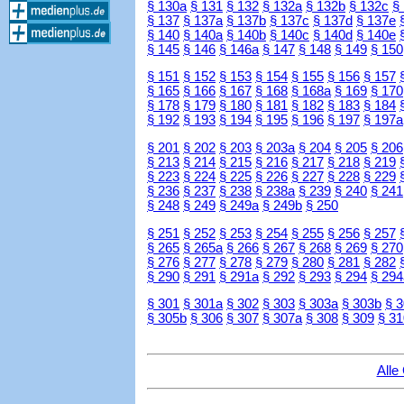
§ 130a
§ 131
§ 132
§ 132a
§ 132b
§ 132c
§
§ 137
§ 137a
§ 137b
§ 137c
§ 137d
§ 137e
§ 140
§ 140a
§ 140b
§ 140c
§ 140d
§ 140e
§ 145
§ 146
§ 146a
§ 147
§ 148
§ 149
§ 150
§ 151
§ 152
§ 153
§ 154
§ 155
§ 156
§ 157
§ 165
§ 166
§ 167
§ 168
§ 168a
§ 169
§ 170
§ 178
§ 179
§ 180
§ 181
§ 182
§ 183
§ 184
§ 192
§ 193
§ 194
§ 195
§ 196
§ 197
§ 197a
§ 201
§ 202
§ 203
§ 203a
§ 204
§ 205
§ 206
§ 213
§ 214
§ 215
§ 216
§ 217
§ 218
§ 219
§ 223
§ 224
§ 225
§ 226
§ 227
§ 228
§ 229
§ 236
§ 237
§ 238
§ 238a
§ 239
§ 240
§ 241
§ 248
§ 249
§ 249a
§ 249b
§ 250
§ 251
§ 252
§ 253
§ 254
§ 255
§ 256
§ 257
§ 265
§ 265a
§ 266
§ 267
§ 268
§ 269
§ 270
§ 276
§ 277
§ 278
§ 279
§ 280
§ 281
§ 282
§ 290
§ 291
§ 291a
§ 292
§ 293
§ 294
§ 294
§ 301
§ 301a
§ 302
§ 303
§ 303a
§ 303b
§ 
§ 305b
§ 306
§ 307
§ 307a
§ 308
§ 309
§ 31
Alle