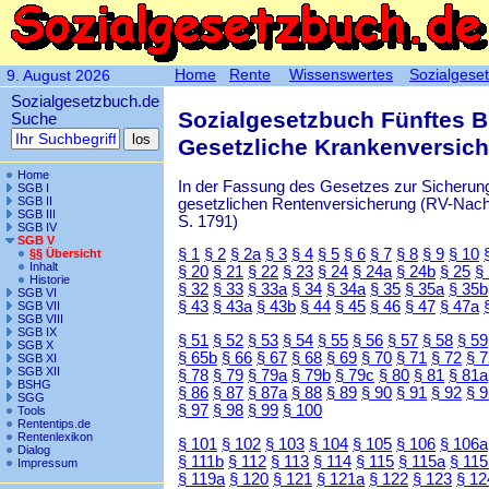
Home
Rente
Wissenswertes
Sozialgese
9. August 2026
Sozialgesetzbuch.de
Sozialgesetzbuch Fünftes 
Suche
Gesetzliche Krankenversic
Home
In der Fassung des Gesetzes zur Sicherung
SGB I
SGB II
gesetzlichen Rentenversicherung (RV-Nachha
SGB III
S. 1791)
SGB IV
SGB V
§ 1
§ 2
§ 2a
§ 3
§ 4
§ 5
§ 6
§ 7
§ 8
§ 9
§ 10
§§ Übersicht
Inhalt
§ 20
§ 21
§ 22
§ 23
§ 24
§ 24a
§ 24b
§ 25
§
Historie
§ 32
§ 33
§ 33a
§ 34
§ 34a
§ 35
§ 35a
§ 35b
SGB VI
§ 43
§ 43a
§ 43b
§ 44
§ 45
§ 46
§ 47
§ 47a
SGB VII
SGB VIII
SGB IX
§ 51
§ 52
§ 53
§ 54
§ 55
§ 56
§ 57
§ 58
§ 59
SGB X
§ 65b
§ 66
§ 67
§ 68
§ 69
§ 70
§ 71
§ 72
§ 
SGB XI
SGB XII
§ 78
§ 79
§ 79a
§ 79b
§ 79c
§ 80
§ 81
§ 81a
BSHG
§ 86
§ 87
§ 87a
§ 88
§ 89
§ 90
§ 91
§ 92
§ 
SGG
§ 97
§ 98
§ 99
§ 100
Tools
Rententips.de
Rentenlexikon
§ 101
§ 102
§ 103
§ 104
§ 105
§ 106
§ 106a
Dialog
§ 111b
§ 112
§ 113
§ 114
§ 115
§ 115a
§ 115
Impressum
§ 119a
§ 120
§ 121
§ 121a
§ 122
§ 123
§ 12