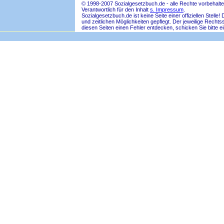
© 1998-2007 Sozialgesetzbuch.de - alle Rechte vorbehalte
Verantwortlich für den Inhalt
s. Impressum
.
Sozialgesetzbuch.de ist keine Seite einer offiziellen Ste
und zeitlichen Möglichkeiten gepflegt. Der jeweilige Rech
diesen Seiten einen Fehler entdecken, schicken Sie bitte e