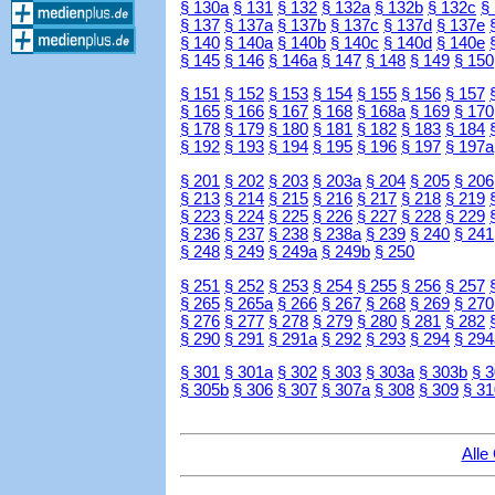
§ 130a
§ 131
§ 132
§ 132a
§ 132b
§ 132c
§
§ 137
§ 137a
§ 137b
§ 137c
§ 137d
§ 137e
§ 140
§ 140a
§ 140b
§ 140c
§ 140d
§ 140e
§ 145
§ 146
§ 146a
§ 147
§ 148
§ 149
§ 150
§ 151
§ 152
§ 153
§ 154
§ 155
§ 156
§ 157
§ 165
§ 166
§ 167
§ 168
§ 168a
§ 169
§ 170
§ 178
§ 179
§ 180
§ 181
§ 182
§ 183
§ 184
§ 192
§ 193
§ 194
§ 195
§ 196
§ 197
§ 197a
§ 201
§ 202
§ 203
§ 203a
§ 204
§ 205
§ 206
§ 213
§ 214
§ 215
§ 216
§ 217
§ 218
§ 219
§ 223
§ 224
§ 225
§ 226
§ 227
§ 228
§ 229
§ 236
§ 237
§ 238
§ 238a
§ 239
§ 240
§ 241
§ 248
§ 249
§ 249a
§ 249b
§ 250
§ 251
§ 252
§ 253
§ 254
§ 255
§ 256
§ 257
§ 265
§ 265a
§ 266
§ 267
§ 268
§ 269
§ 270
§ 276
§ 277
§ 278
§ 279
§ 280
§ 281
§ 282
§ 290
§ 291
§ 291a
§ 292
§ 293
§ 294
§ 294
§ 301
§ 301a
§ 302
§ 303
§ 303a
§ 303b
§ 
§ 305b
§ 306
§ 307
§ 307a
§ 308
§ 309
§ 31
Alle