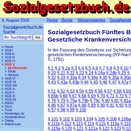
Home
Rente
Wissenswertes
Sozialgese
9. August 2026
Sozialgesetzbuch.de
Sozialgesetzbuch Fünftes 
Suche
Gesetzliche Krankenversic
Home
In der Fassung des Gesetzes zur Sicherung
SGB I
SGB II
gesetzlichen Rentenversicherung (RV-Nachha
SGB III
S. 1791)
SGB IV
SGB V
§ 1
§ 2
§ 2a
§ 3
§ 4
§ 5
§ 6
§ 7
§ 8
§ 9
§ 10
§§ Übersicht
Inhalt
§ 20
§ 21
§ 22
§ 23
§ 24
§ 24a
§ 24b
§ 25
§
Historie
§ 32
§ 33
§ 33a
§ 34
§ 34a
§ 35
§ 35a
§ 35b
SGB VI
§ 43
§ 43a
§ 43b
§ 44
§ 45
§ 46
§ 47
§ 47a
SGB VII
SGB VIII
SGB IX
§ 51
§ 52
§ 53
§ 54
§ 55
§ 56
§ 57
§ 58
§ 59
SGB X
§ 65b
§ 66
§ 67
§ 68
§ 69
§ 70
§ 71
§ 72
§ 
SGB XI
SGB XII
§ 78
§ 79
§ 79a
§ 79b
§ 79c
§ 80
§ 81
§ 81a
BSHG
§ 86
§ 87
§ 87a
§ 88
§ 89
§ 90
§ 91
§ 92
§ 
SGG
§ 97
§ 98
§ 99
§ 100
Tools
Rententips.de
Rentenlexikon
§ 101
§ 102
§ 103
§ 104
§ 105
§ 106
§ 106a
Dialog
§ 111b
§ 112
§ 113
§ 114
§ 115
§ 115a
§ 115
Impressum
§ 119a
§ 120
§ 121
§ 121a
§ 122
§ 123
§ 12