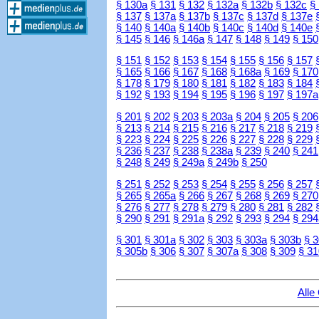
§ 130a
§ 131
§ 132
§ 132a
§ 132b
§ 132c
§
§ 137
§ 137a
§ 137b
§ 137c
§ 137d
§ 137e
§ 140
§ 140a
§ 140b
§ 140c
§ 140d
§ 140e
§ 145
§ 146
§ 146a
§ 147
§ 148
§ 149
§ 150
§ 151
§ 152
§ 153
§ 154
§ 155
§ 156
§ 157
§ 165
§ 166
§ 167
§ 168
§ 168a
§ 169
§ 170
§ 178
§ 179
§ 180
§ 181
§ 182
§ 183
§ 184
§ 192
§ 193
§ 194
§ 195
§ 196
§ 197
§ 197a
§ 201
§ 202
§ 203
§ 203a
§ 204
§ 205
§ 206
§ 213
§ 214
§ 215
§ 216
§ 217
§ 218
§ 219
§ 223
§ 224
§ 225
§ 226
§ 227
§ 228
§ 229
§ 236
§ 237
§ 238
§ 238a
§ 239
§ 240
§ 241
§ 248
§ 249
§ 249a
§ 249b
§ 250
§ 251
§ 252
§ 253
§ 254
§ 255
§ 256
§ 257
§ 265
§ 265a
§ 266
§ 267
§ 268
§ 269
§ 270
§ 276
§ 277
§ 278
§ 279
§ 280
§ 281
§ 282
§ 290
§ 291
§ 291a
§ 292
§ 293
§ 294
§ 294
§ 301
§ 301a
§ 302
§ 303
§ 303a
§ 303b
§ 
§ 305b
§ 306
§ 307
§ 307a
§ 308
§ 309
§ 31
Alle