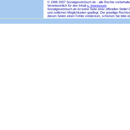
© 1998-2007 Sozialgesetzbuch.de - alle Rechte vorbehalte
Verantwortlich für den Inhalt
s. Impressum
.
Sozialgesetzbuch.de ist keine Seite einer offiziellen Ste
und zeitlichen Möglichkeiten gepflegt. Der jeweilige Rech
diesen Seiten einen Fehler entdecken, schicken Sie bitte e