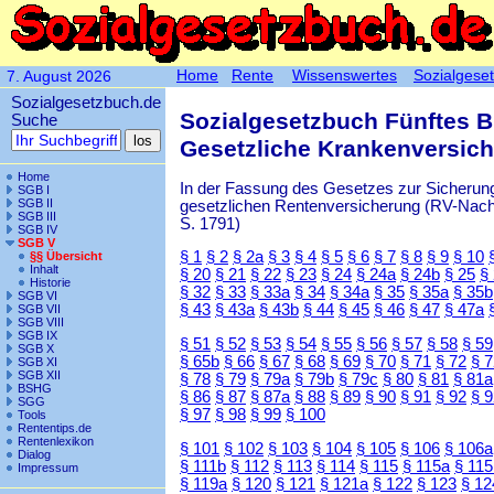
Home
Rente
Wissenswertes
Sozialgese
7. August 2026
Sozialgesetzbuch.de
Sozialgesetzbuch Fünftes 
Suche
Gesetzliche Krankenversic
Home
In der Fassung des Gesetzes zur Sicherung
SGB I
SGB II
gesetzlichen Rentenversicherung (RV-Nachha
SGB III
S. 1791)
SGB IV
SGB V
§ 1
§ 2
§ 2a
§ 3
§ 4
§ 5
§ 6
§ 7
§ 8
§ 9
§ 10
§§ Übersicht
Inhalt
§ 20
§ 21
§ 22
§ 23
§ 24
§ 24a
§ 24b
§ 25
§
Historie
§ 32
§ 33
§ 33a
§ 34
§ 34a
§ 35
§ 35a
§ 35b
SGB VI
§ 43
§ 43a
§ 43b
§ 44
§ 45
§ 46
§ 47
§ 47a
SGB VII
SGB VIII
SGB IX
§ 51
§ 52
§ 53
§ 54
§ 55
§ 56
§ 57
§ 58
§ 59
SGB X
§ 65b
§ 66
§ 67
§ 68
§ 69
§ 70
§ 71
§ 72
§ 
SGB XI
SGB XII
§ 78
§ 79
§ 79a
§ 79b
§ 79c
§ 80
§ 81
§ 81a
BSHG
§ 86
§ 87
§ 87a
§ 88
§ 89
§ 90
§ 91
§ 92
§ 
SGG
§ 97
§ 98
§ 99
§ 100
Tools
Rententips.de
Rentenlexikon
§ 101
§ 102
§ 103
§ 104
§ 105
§ 106
§ 106a
Dialog
§ 111b
§ 112
§ 113
§ 114
§ 115
§ 115a
§ 115
Impressum
§ 119a
§ 120
§ 121
§ 121a
§ 122
§ 123
§ 12