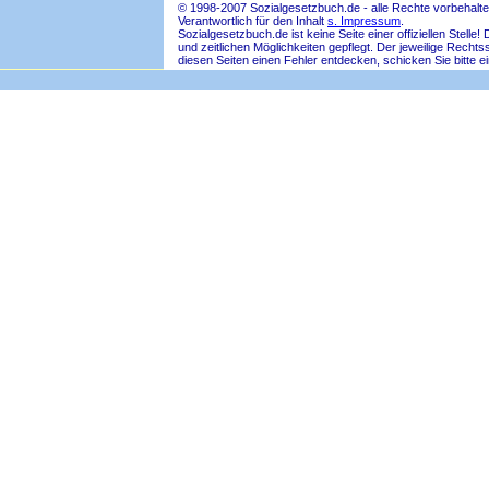
© 1998-2007 Sozialgesetzbuch.de - alle Rechte vorbehalte
Verantwortlich für den Inhalt
s. Impressum
.
Sozialgesetzbuch.de ist keine Seite einer offiziellen Ste
und zeitlichen Möglichkeiten gepflegt. Der jeweilige Rech
diesen Seiten einen Fehler entdecken, schicken Sie bitte e