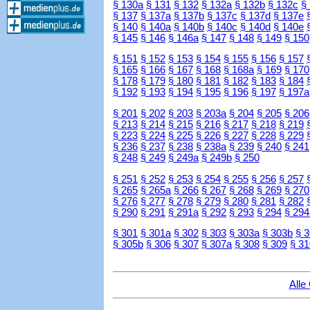
§ 130a
§ 131
§ 132
§ 132a
§ 132b
§ 132c
§
§ 137
§ 137a
§ 137b
§ 137c
§ 137d
§ 137e
§ 140
§ 140a
§ 140b
§ 140c
§ 140d
§ 140e
§ 145
§ 146
§ 146a
§ 147
§ 148
§ 149
§ 150
§ 151
§ 152
§ 153
§ 154
§ 155
§ 156
§ 157
§ 165
§ 166
§ 167
§ 168
§ 168a
§ 169
§ 170
§ 178
§ 179
§ 180
§ 181
§ 182
§ 183
§ 184
§ 192
§ 193
§ 194
§ 195
§ 196
§ 197
§ 197a
§ 201
§ 202
§ 203
§ 203a
§ 204
§ 205
§ 206
§ 213
§ 214
§ 215
§ 216
§ 217
§ 218
§ 219
§ 223
§ 224
§ 225
§ 226
§ 227
§ 228
§ 229
§ 236
§ 237
§ 238
§ 238a
§ 239
§ 240
§ 241
§ 248
§ 249
§ 249a
§ 249b
§ 250
§ 251
§ 252
§ 253
§ 254
§ 255
§ 256
§ 257
§ 265
§ 265a
§ 266
§ 267
§ 268
§ 269
§ 270
§ 276
§ 277
§ 278
§ 279
§ 280
§ 281
§ 282
§ 290
§ 291
§ 291a
§ 292
§ 293
§ 294
§ 294
§ 301
§ 301a
§ 302
§ 303
§ 303a
§ 303b
§ 
§ 305b
§ 306
§ 307
§ 307a
§ 308
§ 309
§ 31
Alle