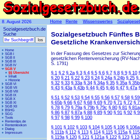
Home
Rente
Wissenswertes
Sozialgese
8. August 2026
Sozialgesetzbuch.de
Sozialgesetzbuch Fünftes 
Suche
Gesetzliche Krankenversic
Home
In der Fassung des Gesetzes zur Sicherung
SGB I
SGB II
gesetzlichen Rentenversicherung (RV-Nachha
SGB III
S. 1791)
SGB IV
SGB V
§ 1
§ 2
§ 2a
§ 3
§ 4
§ 5
§ 6
§ 7
§ 8
§ 9
§ 10
§§ Übersicht
Inhalt
§ 20
§ 21
§ 22
§ 23
§ 24
§ 24a
§ 24b
§ 25
§
Historie
§ 32
§ 33
§ 33a
§ 34
§ 34a
§ 35
§ 35a
§ 35b
SGB VI
§ 43
§ 43a
§ 43b
§ 44
§ 45
§ 46
§ 47
§ 47a
SGB VII
SGB VIII
SGB IX
§ 51
§ 52
§ 53
§ 54
§ 55
§ 56
§ 57
§ 58
§ 59
SGB X
§ 65b
§ 66
§ 67
§ 68
§ 69
§ 70
§ 71
§ 72
§ 
SGB XI
SGB XII
§ 78
§ 79
§ 79a
§ 79b
§ 79c
§ 80
§ 81
§ 81a
BSHG
§ 86
§ 87
§ 87a
§ 88
§ 89
§ 90
§ 91
§ 92
§ 
SGG
§ 97
§ 98
§ 99
§ 100
Tools
Rententips.de
Rentenlexikon
§ 101
§ 102
§ 103
§ 104
§ 105
§ 106
§ 106a
Dialog
§ 111b
§ 112
§ 113
§ 114
§ 115
§ 115a
§ 115
Impressum
§ 119a
§ 120
§ 121
§ 121a
§ 122
§ 123
§ 12