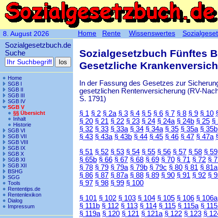
Home
Rente
Wissenswertes
Sozialgese
8. August 2026
Sozialgesetzbuch.de
Sozialgesetzbuch Fünftes 
Suche
Gesetzliche Krankenversic
Home
In der Fassung des Gesetzes zur Sicherung
SGB I
SGB II
gesetzlichen Rentenversicherung (RV-Nachha
SGB III
S. 1791)
SGB IV
SGB V
§ 1
§ 2
§ 2a
§ 3
§ 4
§ 5
§ 6
§ 7
§ 8
§ 9
§ 10
§§ Übersicht
Inhalt
§ 20
§ 21
§ 22
§ 23
§ 24
§ 24a
§ 24b
§ 25
§
Historie
§ 32
§ 33
§ 33a
§ 34
§ 34a
§ 35
§ 35a
§ 35b
SGB VI
§ 43
§ 43a
§ 43b
§ 44
§ 45
§ 46
§ 47
§ 47a
SGB VII
SGB VIII
SGB IX
§ 51
§ 52
§ 53
§ 54
§ 55
§ 56
§ 57
§ 58
§ 59
SGB X
§ 65b
§ 66
§ 67
§ 68
§ 69
§ 70
§ 71
§ 72
§ 
SGB XI
SGB XII
§ 78
§ 79
§ 79a
§ 79b
§ 79c
§ 80
§ 81
§ 81a
BSHG
§ 86
§ 87
§ 87a
§ 88
§ 89
§ 90
§ 91
§ 92
§ 
SGG
§ 97
§ 98
§ 99
§ 100
Tools
Rententips.de
Rentenlexikon
§ 101
§ 102
§ 103
§ 104
§ 105
§ 106
§ 106a
Dialog
§ 111b
§ 112
§ 113
§ 114
§ 115
§ 115a
§ 115
Impressum
§ 119a
§ 120
§ 121
§ 121a
§ 122
§ 123
§ 12