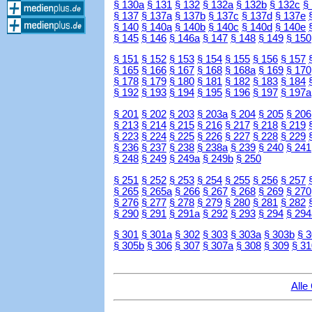
§ 130a
§ 131
§ 132
§ 132a
§ 132b
§ 132c
§
§ 137
§ 137a
§ 137b
§ 137c
§ 137d
§ 137e
§ 140
§ 140a
§ 140b
§ 140c
§ 140d
§ 140e
§ 145
§ 146
§ 146a
§ 147
§ 148
§ 149
§ 150
§ 151
§ 152
§ 153
§ 154
§ 155
§ 156
§ 157
§ 165
§ 166
§ 167
§ 168
§ 168a
§ 169
§ 170
§ 178
§ 179
§ 180
§ 181
§ 182
§ 183
§ 184
§ 192
§ 193
§ 194
§ 195
§ 196
§ 197
§ 197a
§ 201
§ 202
§ 203
§ 203a
§ 204
§ 205
§ 206
§ 213
§ 214
§ 215
§ 216
§ 217
§ 218
§ 219
§ 223
§ 224
§ 225
§ 226
§ 227
§ 228
§ 229
§ 236
§ 237
§ 238
§ 238a
§ 239
§ 240
§ 241
§ 248
§ 249
§ 249a
§ 249b
§ 250
§ 251
§ 252
§ 253
§ 254
§ 255
§ 256
§ 257
§ 265
§ 265a
§ 266
§ 267
§ 268
§ 269
§ 270
§ 276
§ 277
§ 278
§ 279
§ 280
§ 281
§ 282
§ 290
§ 291
§ 291a
§ 292
§ 293
§ 294
§ 294
§ 301
§ 301a
§ 302
§ 303
§ 303a
§ 303b
§ 
§ 305b
§ 306
§ 307
§ 307a
§ 308
§ 309
§ 31
Alle