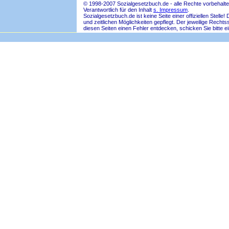
© 1998-2007 Sozialgesetzbuch.de - alle Rechte vorbehalte
Verantwortlich für den Inhalt
s. Impressum
.
Sozialgesetzbuch.de ist keine Seite einer offiziellen Ste
und zeitlichen Möglichkeiten gepflegt. Der jeweilige Rech
diesen Seiten einen Fehler entdecken, schicken Sie bitte e