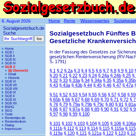
Home
Rente
Wissenswertes
Sozialgese
6. August 2026
Sozialgesetzbuch.de
Sozialgesetzbuch Fünftes 
Suche
Gesetzliche Krankenversic
Home
In der Fassung des Gesetzes zur Sicherung
SGB I
SGB II
gesetzlichen Rentenversicherung (RV-Nachha
SGB III
S. 1791)
SGB IV
SGB V
§ 1
§ 2
§ 2a
§ 3
§ 4
§ 5
§ 6
§ 7
§ 8
§ 9
§ 10
§§ Übersicht
Inhalt
§ 20
§ 21
§ 22
§ 23
§ 24
§ 24a
§ 24b
§ 25
§
Historie
§ 32
§ 33
§ 33a
§ 34
§ 34a
§ 35
§ 35a
§ 35b
SGB VI
§ 43
§ 43a
§ 43b
§ 44
§ 45
§ 46
§ 47
§ 47a
SGB VII
SGB VIII
SGB IX
§ 51
§ 52
§ 53
§ 54
§ 55
§ 56
§ 57
§ 58
§ 59
SGB X
§ 65b
§ 66
§ 67
§ 68
§ 69
§ 70
§ 71
§ 72
§ 
SGB XI
SGB XII
§ 78
§ 79
§ 79a
§ 79b
§ 79c
§ 80
§ 81
§ 81a
BSHG
§ 86
§ 87
§ 87a
§ 88
§ 89
§ 90
§ 91
§ 92
§ 
SGG
§ 97
§ 98
§ 99
§ 100
Tools
Rententips.de
Rentenlexikon
§ 101
§ 102
§ 103
§ 104
§ 105
§ 106
§ 106a
Dialog
§ 111b
§ 112
§ 113
§ 114
§ 115
§ 115a
§ 115
Impressum
§ 119a
§ 120
§ 121
§ 121a
§ 122
§ 123
§ 12