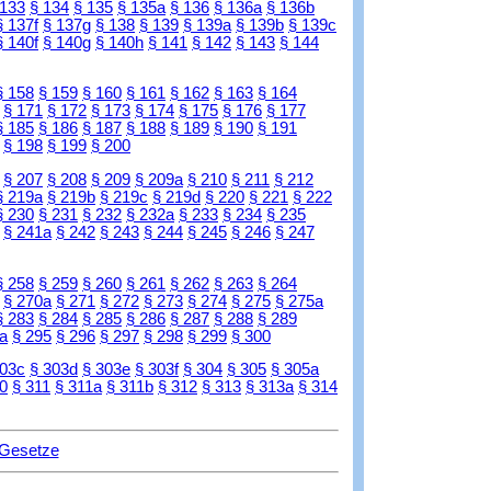
 133
§ 134
§ 135
§ 135a
§ 136
§ 136a
§ 136b
§ 137f
§ 137g
§ 138
§ 139
§ 139a
§ 139b
§ 139c
§ 140f
§ 140g
§ 140h
§ 141
§ 142
§ 143
§ 144
§ 158
§ 159
§ 160
§ 161
§ 162
§ 163
§ 164
§ 171
§ 172
§ 173
§ 174
§ 175
§ 176
§ 177
§ 185
§ 186
§ 187
§ 188
§ 189
§ 190
§ 191
§ 198
§ 199
§ 200
§ 207
§ 208
§ 209
§ 209a
§ 210
§ 211
§ 212
§ 219a
§ 219b
§ 219c
§ 219d
§ 220
§ 221
§ 222
§ 230
§ 231
§ 232
§ 232a
§ 233
§ 234
§ 235
§ 241a
§ 242
§ 243
§ 244
§ 245
§ 246
§ 247
§ 258
§ 259
§ 260
§ 261
§ 262
§ 263
§ 264
§ 270a
§ 271
§ 272
§ 273
§ 274
§ 275
§ 275a
§ 283
§ 284
§ 285
§ 286
§ 287
§ 288
§ 289
a
§ 295
§ 296
§ 297
§ 298
§ 299
§ 300
303c
§ 303d
§ 303e
§ 303f
§ 304
§ 305
§ 305a
0
§ 311
§ 311a
§ 311b
§ 312
§ 313
§ 313a
§ 314
 Gesetze