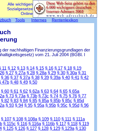
Alle wichtigen
Sozialgesetze
Online
tzbuch
Tools
Internes
Rentenlexikon
Buch
herung
 der nachhaltigen Finanzierungsgrundlagen der
ltigkeitsgesetz) vom 21. Juli 2004 (BGBl. I
§ 11
§ 12
§ 13
§ 14
§ 15
§ 16
§ 17
§ 18
§ 19
 26
§ 27
§ 27a
§ 28
§ 28a
§ 29
§ 30
§ 30a
§ 31
§ 36
§ 37
§ 37a
§ 38
§ 39
§ 39a
§ 40
§ 41
§ 42
§ 47b
§ 48
§ 49
§ 50
§ 60
§ 61
§ 62
§ 62a
§ 63
§ 64
§ 65
§ 65a
72a
§ 73
§ 73a
§ 73b
§ 73c
§ 74
§ 75
§ 76
§ 77
§ 82
§ 83
§ 84
§ 85
§ 85a
§ 85b
§ 85c
§ 85d
92a
§ 93
§ 94
§ 95
§ 95a
§ 95b
§ 95c
§ 95d
§ 96
§ 107
§ 108
§ 108a
§ 109
§ 110
§ 111
§ 111a
b
§ 115c
§ 116
§ 116a
§ 116b
§ 117
§ 118
§ 119
4
§ 125
§ 126
§ 127
§ 128
§ 129
§ 129a
§ 130