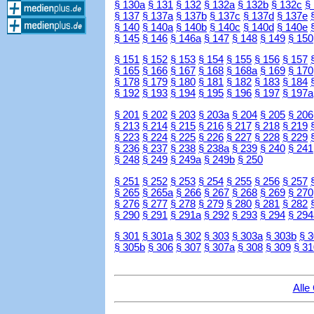
§ 130a
§ 131
§ 132
§ 132a
§ 132b
§ 132c
§
§ 137
§ 137a
§ 137b
§ 137c
§ 137d
§ 137e
§ 140
§ 140a
§ 140b
§ 140c
§ 140d
§ 140e
§ 145
§ 146
§ 146a
§ 147
§ 148
§ 149
§ 150
§ 151
§ 152
§ 153
§ 154
§ 155
§ 156
§ 157
§ 165
§ 166
§ 167
§ 168
§ 168a
§ 169
§ 170
§ 178
§ 179
§ 180
§ 181
§ 182
§ 183
§ 184
§ 192
§ 193
§ 194
§ 195
§ 196
§ 197
§ 197a
§ 201
§ 202
§ 203
§ 203a
§ 204
§ 205
§ 206
§ 213
§ 214
§ 215
§ 216
§ 217
§ 218
§ 219
§ 223
§ 224
§ 225
§ 226
§ 227
§ 228
§ 229
§ 236
§ 237
§ 238
§ 238a
§ 239
§ 240
§ 241
§ 248
§ 249
§ 249a
§ 249b
§ 250
§ 251
§ 252
§ 253
§ 254
§ 255
§ 256
§ 257
§ 265
§ 265a
§ 266
§ 267
§ 268
§ 269
§ 270
§ 276
§ 277
§ 278
§ 279
§ 280
§ 281
§ 282
§ 290
§ 291
§ 291a
§ 292
§ 293
§ 294
§ 294
§ 301
§ 301a
§ 302
§ 303
§ 303a
§ 303b
§ 
§ 305b
§ 306
§ 307
§ 307a
§ 308
§ 309
§ 31
Alle