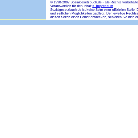
© 1998-2007 Sozialgesetzbuch.de - alle Rechte vorbehalte
Verantwortlich für den Inhalt
s. Impressum
.
Sozialgesetzbuch.de ist keine Seite einer offiziellen Ste
und zeitlichen Möglichkeiten gepflegt. Der jeweilige Rech
diesen Seiten einen Fehler entdecken, schicken Sie bitte e