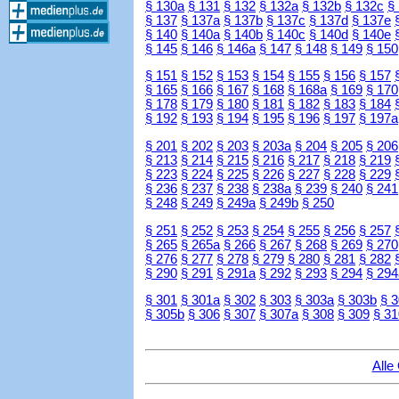
§ 130a
§ 131
§ 132
§ 132a
§ 132b
§ 132c
§
§ 137
§ 137a
§ 137b
§ 137c
§ 137d
§ 137e
§ 140
§ 140a
§ 140b
§ 140c
§ 140d
§ 140e
§ 145
§ 146
§ 146a
§ 147
§ 148
§ 149
§ 150
§ 151
§ 152
§ 153
§ 154
§ 155
§ 156
§ 157
§ 165
§ 166
§ 167
§ 168
§ 168a
§ 169
§ 170
§ 178
§ 179
§ 180
§ 181
§ 182
§ 183
§ 184
§ 192
§ 193
§ 194
§ 195
§ 196
§ 197
§ 197a
§ 201
§ 202
§ 203
§ 203a
§ 204
§ 205
§ 206
§ 213
§ 214
§ 215
§ 216
§ 217
§ 218
§ 219
§ 223
§ 224
§ 225
§ 226
§ 227
§ 228
§ 229
§ 236
§ 237
§ 238
§ 238a
§ 239
§ 240
§ 241
§ 248
§ 249
§ 249a
§ 249b
§ 250
§ 251
§ 252
§ 253
§ 254
§ 255
§ 256
§ 257
§ 265
§ 265a
§ 266
§ 267
§ 268
§ 269
§ 270
§ 276
§ 277
§ 278
§ 279
§ 280
§ 281
§ 282
§ 290
§ 291
§ 291a
§ 292
§ 293
§ 294
§ 294
§ 301
§ 301a
§ 302
§ 303
§ 303a
§ 303b
§ 
§ 305b
§ 306
§ 307
§ 307a
§ 308
§ 309
§ 31
Alle