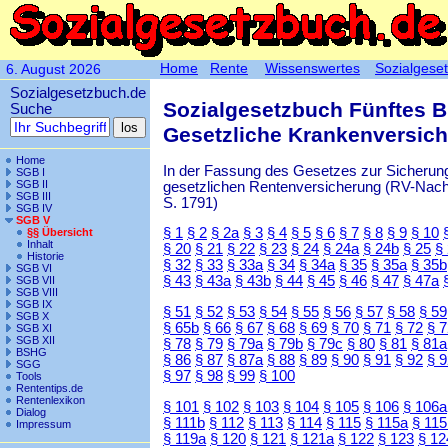
Home
Rente
Wissenswertes
Sozialgese
6. August 2026
Sozialgesetzbuch.de
Sozialgesetzbuch Fünftes 
Suche
Gesetzliche Krankenversic
Home
In der Fassung des Gesetzes zur Sicherung
SGB I
SGB II
gesetzlichen Rentenversicherung (RV-Nachha
SGB III
S. 1791)
SGB IV
SGB V
§ 1
§ 2
§ 2a
§ 3
§ 4
§ 5
§ 6
§ 7
§ 8
§ 9
§ 10
§§ Übersicht
Inhalt
§ 20
§ 21
§ 22
§ 23
§ 24
§ 24a
§ 24b
§ 25
§
Historie
§ 32
§ 33
§ 33a
§ 34
§ 34a
§ 35
§ 35a
§ 35b
SGB VI
§ 43
§ 43a
§ 43b
§ 44
§ 45
§ 46
§ 47
§ 47a
SGB VII
SGB VIII
SGB IX
§ 51
§ 52
§ 53
§ 54
§ 55
§ 56
§ 57
§ 58
§ 59
SGB X
§ 65b
§ 66
§ 67
§ 68
§ 69
§ 70
§ 71
§ 72
§ 
SGB XI
SGB XII
§ 78
§ 79
§ 79a
§ 79b
§ 79c
§ 80
§ 81
§ 81a
BSHG
§ 86
§ 87
§ 87a
§ 88
§ 89
§ 90
§ 91
§ 92
§ 
SGG
§ 97
§ 98
§ 99
§ 100
Tools
Rententips.de
Rentenlexikon
§ 101
§ 102
§ 103
§ 104
§ 105
§ 106
§ 106a
Dialog
§ 111b
§ 112
§ 113
§ 114
§ 115
§ 115a
§ 115
Impressum
§ 119a
§ 120
§ 121
§ 121a
§ 122
§ 123
§ 12