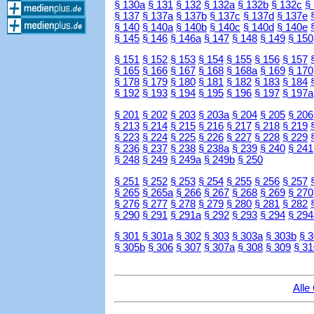
§ 130a
§ 131
§ 132
§ 132a
§ 132b
§ 132c
§
§ 137
§ 137a
§ 137b
§ 137c
§ 137d
§ 137e
§ 140
§ 140a
§ 140b
§ 140c
§ 140d
§ 140e
§ 145
§ 146
§ 146a
§ 147
§ 148
§ 149
§ 150
§ 151
§ 152
§ 153
§ 154
§ 155
§ 156
§ 157
§ 165
§ 166
§ 167
§ 168
§ 168a
§ 169
§ 170
§ 178
§ 179
§ 180
§ 181
§ 182
§ 183
§ 184
§ 192
§ 193
§ 194
§ 195
§ 196
§ 197
§ 197a
§ 201
§ 202
§ 203
§ 203a
§ 204
§ 205
§ 206
§ 213
§ 214
§ 215
§ 216
§ 217
§ 218
§ 219
§ 223
§ 224
§ 225
§ 226
§ 227
§ 228
§ 229
§ 236
§ 237
§ 238
§ 238a
§ 239
§ 240
§ 241
§ 248
§ 249
§ 249a
§ 249b
§ 250
§ 251
§ 252
§ 253
§ 254
§ 255
§ 256
§ 257
§ 265
§ 265a
§ 266
§ 267
§ 268
§ 269
§ 270
§ 276
§ 277
§ 278
§ 279
§ 280
§ 281
§ 282
§ 290
§ 291
§ 291a
§ 292
§ 293
§ 294
§ 294
§ 301
§ 301a
§ 302
§ 303
§ 303a
§ 303b
§ 
§ 305b
§ 306
§ 307
§ 307a
§ 308
§ 309
§ 31
Alle