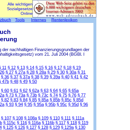
Alle wichtigen
Sozialgesetze
Online
tzbuch
Tools
Internes
Rentenlexikon
Buch
herung
 der nachhaltigen Finanzierungsgrundlagen der
ltigkeitsgesetz) vom 21. Juli 2004 (BGBl. I
§ 11
§ 12
§ 13
§ 14
§ 15
§ 16
§ 17
§ 18
§ 19
 26
§ 27
§ 27a
§ 28
§ 28a
§ 29
§ 30
§ 30a
§ 31
§ 36
§ 37
§ 37a
§ 38
§ 39
§ 39a
§ 40
§ 41
§ 42
§ 47b
§ 48
§ 49
§ 50
§ 60
§ 61
§ 62
§ 62a
§ 63
§ 64
§ 65
§ 65a
72a
§ 73
§ 73a
§ 73b
§ 73c
§ 74
§ 75
§ 76
§ 77
§ 82
§ 83
§ 84
§ 85
§ 85a
§ 85b
§ 85c
§ 85d
92a
§ 93
§ 94
§ 95
§ 95a
§ 95b
§ 95c
§ 95d
§ 96
§ 107
§ 108
§ 108a
§ 109
§ 110
§ 111
§ 111a
b
§ 115c
§ 116
§ 116a
§ 116b
§ 117
§ 118
§ 119
4
§ 125
§ 126
§ 127
§ 128
§ 129
§ 129a
§ 130