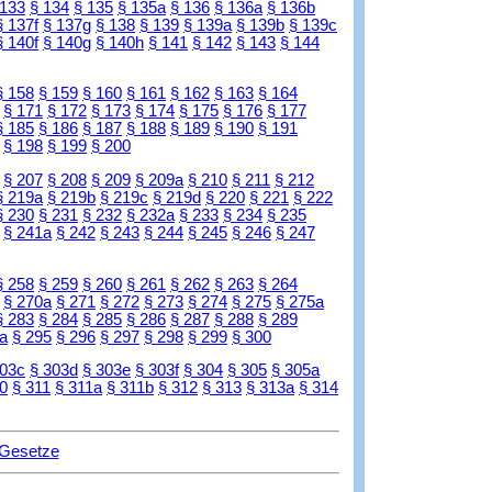
 133
§ 134
§ 135
§ 135a
§ 136
§ 136a
§ 136b
§ 137f
§ 137g
§ 138
§ 139
§ 139a
§ 139b
§ 139c
§ 140f
§ 140g
§ 140h
§ 141
§ 142
§ 143
§ 144
§ 158
§ 159
§ 160
§ 161
§ 162
§ 163
§ 164
§ 171
§ 172
§ 173
§ 174
§ 175
§ 176
§ 177
§ 185
§ 186
§ 187
§ 188
§ 189
§ 190
§ 191
§ 198
§ 199
§ 200
§ 207
§ 208
§ 209
§ 209a
§ 210
§ 211
§ 212
§ 219a
§ 219b
§ 219c
§ 219d
§ 220
§ 221
§ 222
§ 230
§ 231
§ 232
§ 232a
§ 233
§ 234
§ 235
§ 241a
§ 242
§ 243
§ 244
§ 245
§ 246
§ 247
§ 258
§ 259
§ 260
§ 261
§ 262
§ 263
§ 264
§ 270a
§ 271
§ 272
§ 273
§ 274
§ 275
§ 275a
§ 283
§ 284
§ 285
§ 286
§ 287
§ 288
§ 289
a
§ 295
§ 296
§ 297
§ 298
§ 299
§ 300
303c
§ 303d
§ 303e
§ 303f
§ 304
§ 305
§ 305a
0
§ 311
§ 311a
§ 311b
§ 312
§ 313
§ 313a
§ 314
 Gesetze