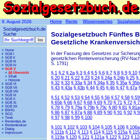
Home
Rente
Wissenswertes
Sozialgese
9. August 2026
Sozialgesetzbuch.de
Sozialgesetzbuch Fünftes 
Suche
Gesetzliche Krankenversic
Home
In der Fassung des Gesetzes zur Sicherung
SGB I
SGB II
gesetzlichen Rentenversicherung (RV-Nachha
SGB III
S. 1791)
SGB IV
SGB V
§ 1
§ 2
§ 2a
§ 3
§ 4
§ 5
§ 6
§ 7
§ 8
§ 9
§ 10
§§ Übersicht
Inhalt
§ 20
§ 21
§ 22
§ 23
§ 24
§ 24a
§ 24b
§ 25
§
Historie
§ 32
§ 33
§ 33a
§ 34
§ 34a
§ 35
§ 35a
§ 35b
SGB VI
§ 43
§ 43a
§ 43b
§ 44
§ 45
§ 46
§ 47
§ 47a
SGB VII
SGB VIII
SGB IX
§ 51
§ 52
§ 53
§ 54
§ 55
§ 56
§ 57
§ 58
§ 59
SGB X
§ 65b
§ 66
§ 67
§ 68
§ 69
§ 70
§ 71
§ 72
§ 
SGB XI
SGB XII
§ 78
§ 79
§ 79a
§ 79b
§ 79c
§ 80
§ 81
§ 81a
BSHG
§ 86
§ 87
§ 87a
§ 88
§ 89
§ 90
§ 91
§ 92
§ 
SGG
§ 97
§ 98
§ 99
§ 100
Tools
Rententips.de
Rentenlexikon
§ 101
§ 102
§ 103
§ 104
§ 105
§ 106
§ 106a
Dialog
§ 111b
§ 112
§ 113
§ 114
§ 115
§ 115a
§ 115
Impressum
§ 119a
§ 120
§ 121
§ 121a
§ 122
§ 123
§ 12