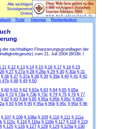
Alle wichtigen
Sozialgesetze
Online
tzbuch
Tools
Internes
Rentenlexikon
Buch
herung
 der nachhaltigen Finanzierungsgrundlagen der
ltigkeitsgesetz) vom 21. Juli 2004 (BGBl. I
§ 11
§ 12
§ 13
§ 14
§ 15
§ 16
§ 17
§ 18
§ 19
 26
§ 27
§ 27a
§ 28
§ 28a
§ 29
§ 30
§ 30a
§ 31
§ 36
§ 37
§ 37a
§ 38
§ 39
§ 39a
§ 40
§ 41
§ 42
§ 47b
§ 48
§ 49
§ 50
§ 60
§ 61
§ 62
§ 62a
§ 63
§ 64
§ 65
§ 65a
72a
§ 73
§ 73a
§ 73b
§ 73c
§ 74
§ 75
§ 76
§ 77
§ 82
§ 83
§ 84
§ 85
§ 85a
§ 85b
§ 85c
§ 85d
92a
§ 93
§ 94
§ 95
§ 95a
§ 95b
§ 95c
§ 95d
§ 96
§ 107
§ 108
§ 108a
§ 109
§ 110
§ 111
§ 111a
b
§ 115c
§ 116
§ 116a
§ 116b
§ 117
§ 118
§ 119
4
§ 125
§ 126
§ 127
§ 128
§ 129
§ 129a
§ 130