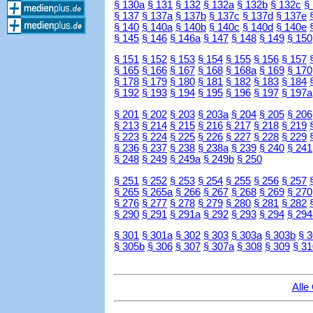
§ 130a
§ 131
§ 132
§ 132a
§ 132b
§ 132c
§
§ 137
§ 137a
§ 137b
§ 137c
§ 137d
§ 137e
§ 140
§ 140a
§ 140b
§ 140c
§ 140d
§ 140e
§ 145
§ 146
§ 146a
§ 147
§ 148
§ 149
§ 150
§ 151
§ 152
§ 153
§ 154
§ 155
§ 156
§ 157
§ 165
§ 166
§ 167
§ 168
§ 168a
§ 169
§ 170
§ 178
§ 179
§ 180
§ 181
§ 182
§ 183
§ 184
§ 192
§ 193
§ 194
§ 195
§ 196
§ 197
§ 197a
§ 201
§ 202
§ 203
§ 203a
§ 204
§ 205
§ 206
§ 213
§ 214
§ 215
§ 216
§ 217
§ 218
§ 219
§ 223
§ 224
§ 225
§ 226
§ 227
§ 228
§ 229
§ 236
§ 237
§ 238
§ 238a
§ 239
§ 240
§ 241
§ 248
§ 249
§ 249a
§ 249b
§ 250
§ 251
§ 252
§ 253
§ 254
§ 255
§ 256
§ 257
§ 265
§ 265a
§ 266
§ 267
§ 268
§ 269
§ 270
§ 276
§ 277
§ 278
§ 279
§ 280
§ 281
§ 282
§ 290
§ 291
§ 291a
§ 292
§ 293
§ 294
§ 294
§ 301
§ 301a
§ 302
§ 303
§ 303a
§ 303b
§ 
§ 305b
§ 306
§ 307
§ 307a
§ 308
§ 309
§ 31
Alle