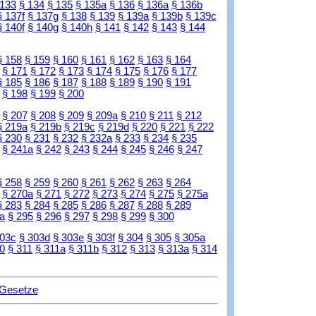
 133
§ 134
§ 135
§ 135a
§ 136
§ 136a
§ 136b
§ 137f
§ 137g
§ 138
§ 139
§ 139a
§ 139b
§ 139c
§ 140f
§ 140g
§ 140h
§ 141
§ 142
§ 143
§ 144
§ 158
§ 159
§ 160
§ 161
§ 162
§ 163
§ 164
§ 171
§ 172
§ 173
§ 174
§ 175
§ 176
§ 177
§ 185
§ 186
§ 187
§ 188
§ 189
§ 190
§ 191
§ 198
§ 199
§ 200
§ 207
§ 208
§ 209
§ 209a
§ 210
§ 211
§ 212
§ 219a
§ 219b
§ 219c
§ 219d
§ 220
§ 221
§ 222
§ 230
§ 231
§ 232
§ 232a
§ 233
§ 234
§ 235
§ 241a
§ 242
§ 243
§ 244
§ 245
§ 246
§ 247
§ 258
§ 259
§ 260
§ 261
§ 262
§ 263
§ 264
§ 270a
§ 271
§ 272
§ 273
§ 274
§ 275
§ 275a
§ 283
§ 284
§ 285
§ 286
§ 287
§ 288
§ 289
a
§ 295
§ 296
§ 297
§ 298
§ 299
§ 300
303c
§ 303d
§ 303e
§ 303f
§ 304
§ 305
§ 305a
0
§ 311
§ 311a
§ 311b
§ 312
§ 313
§ 313a
§ 314
 Gesetze