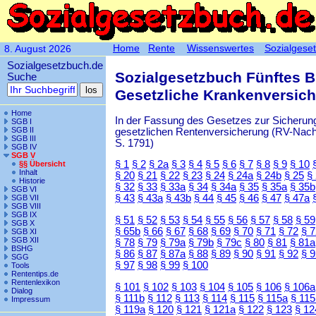
Home
Rente
Wissenswertes
Sozialgese
8. August 2026
Sozialgesetzbuch.de
Sozialgesetzbuch Fünftes 
Suche
Gesetzliche Krankenversic
Home
In der Fassung des Gesetzes zur Sicherung
SGB I
SGB II
gesetzlichen Rentenversicherung (RV-Nachha
SGB III
S. 1791)
SGB IV
SGB V
§ 1
§ 2
§ 2a
§ 3
§ 4
§ 5
§ 6
§ 7
§ 8
§ 9
§ 10
§§ Übersicht
Inhalt
§ 20
§ 21
§ 22
§ 23
§ 24
§ 24a
§ 24b
§ 25
§
Historie
§ 32
§ 33
§ 33a
§ 34
§ 34a
§ 35
§ 35a
§ 35b
SGB VI
§ 43
§ 43a
§ 43b
§ 44
§ 45
§ 46
§ 47
§ 47a
SGB VII
SGB VIII
SGB IX
§ 51
§ 52
§ 53
§ 54
§ 55
§ 56
§ 57
§ 58
§ 59
SGB X
§ 65b
§ 66
§ 67
§ 68
§ 69
§ 70
§ 71
§ 72
§ 
SGB XI
SGB XII
§ 78
§ 79
§ 79a
§ 79b
§ 79c
§ 80
§ 81
§ 81a
BSHG
§ 86
§ 87
§ 87a
§ 88
§ 89
§ 90
§ 91
§ 92
§ 
SGG
§ 97
§ 98
§ 99
§ 100
Tools
Rententips.de
Rentenlexikon
§ 101
§ 102
§ 103
§ 104
§ 105
§ 106
§ 106a
Dialog
§ 111b
§ 112
§ 113
§ 114
§ 115
§ 115a
§ 115
Impressum
§ 119a
§ 120
§ 121
§ 121a
§ 122
§ 123
§ 12