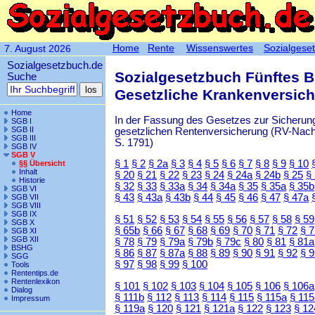
Home
Rente
Wissenswertes
Sozialgese
7. August 2026
Sozialgesetzbuch.de
Sozialgesetzbuch Fünftes 
Suche
Gesetzliche Krankenversic
Home
In der Fassung des Gesetzes zur Sicherung
SGB I
SGB II
gesetzlichen Rentenversicherung (RV-Nachha
SGB III
S. 1791)
SGB IV
SGB V
§ 1
§ 2
§ 2a
§ 3
§ 4
§ 5
§ 6
§ 7
§ 8
§ 9
§ 10
§§ Übersicht
Inhalt
§ 20
§ 21
§ 22
§ 23
§ 24
§ 24a
§ 24b
§ 25
§
Historie
§ 32
§ 33
§ 33a
§ 34
§ 34a
§ 35
§ 35a
§ 35b
SGB VI
§ 43
§ 43a
§ 43b
§ 44
§ 45
§ 46
§ 47
§ 47a
SGB VII
SGB VIII
SGB IX
§ 51
§ 52
§ 53
§ 54
§ 55
§ 56
§ 57
§ 58
§ 59
SGB X
§ 65b
§ 66
§ 67
§ 68
§ 69
§ 70
§ 71
§ 72
§ 
SGB XI
SGB XII
§ 78
§ 79
§ 79a
§ 79b
§ 79c
§ 80
§ 81
§ 81a
BSHG
§ 86
§ 87
§ 87a
§ 88
§ 89
§ 90
§ 91
§ 92
§ 
SGG
§ 97
§ 98
§ 99
§ 100
Tools
Rententips.de
Rentenlexikon
§ 101
§ 102
§ 103
§ 104
§ 105
§ 106
§ 106a
Dialog
§ 111b
§ 112
§ 113
§ 114
§ 115
§ 115a
§ 115
Impressum
§ 119a
§ 120
§ 121
§ 121a
§ 122
§ 123
§ 12