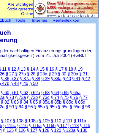
Alle wichtigen
Sozialgesetze
Online
tzbuch
Tools
Internes
Rentenlexikon
Buch
herung
 der nachhaltigen Finanzierungsgrundlagen der
ltigkeitsgesetz) vom 21. Juli 2004 (BGBl. I
§ 11
§ 12
§ 13
§ 14
§ 15
§ 16
§ 17
§ 18
§ 19
 26
§ 27
§ 27a
§ 28
§ 28a
§ 29
§ 30
§ 30a
§ 31
§ 36
§ 37
§ 37a
§ 38
§ 39
§ 39a
§ 40
§ 41
§ 42
§ 47b
§ 48
§ 49
§ 50
§ 60
§ 61
§ 62
§ 62a
§ 63
§ 64
§ 65
§ 65a
72a
§ 73
§ 73a
§ 73b
§ 73c
§ 74
§ 75
§ 76
§ 77
§ 82
§ 83
§ 84
§ 85
§ 85a
§ 85b
§ 85c
§ 85d
92a
§ 93
§ 94
§ 95
§ 95a
§ 95b
§ 95c
§ 95d
§ 96
§ 107
§ 108
§ 108a
§ 109
§ 110
§ 111
§ 111a
b
§ 115c
§ 116
§ 116a
§ 116b
§ 117
§ 118
§ 119
4
§ 125
§ 126
§ 127
§ 128
§ 129
§ 129a
§ 130