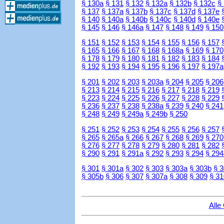
§ 130a
§ 131
§ 132
§ 132a
§ 132b
§ 132c
§
§ 137
§ 137a
§ 137b
§ 137c
§ 137d
§ 137e
§ 140
§ 140a
§ 140b
§ 140c
§ 140d
§ 140e
§ 145
§ 146
§ 146a
§ 147
§ 148
§ 149
§ 150
§ 151
§ 152
§ 153
§ 154
§ 155
§ 156
§ 157
§ 165
§ 166
§ 167
§ 168
§ 168a
§ 169
§ 170
§ 178
§ 179
§ 180
§ 181
§ 182
§ 183
§ 184
§ 192
§ 193
§ 194
§ 195
§ 196
§ 197
§ 197a
§ 201
§ 202
§ 203
§ 203a
§ 204
§ 205
§ 206
§ 213
§ 214
§ 215
§ 216
§ 217
§ 218
§ 219
§ 223
§ 224
§ 225
§ 226
§ 227
§ 228
§ 229
§ 236
§ 237
§ 238
§ 238a
§ 239
§ 240
§ 241
§ 248
§ 249
§ 249a
§ 249b
§ 250
§ 251
§ 252
§ 253
§ 254
§ 255
§ 256
§ 257
§ 265
§ 265a
§ 266
§ 267
§ 268
§ 269
§ 270
§ 276
§ 277
§ 278
§ 279
§ 280
§ 281
§ 282
§ 290
§ 291
§ 291a
§ 292
§ 293
§ 294
§ 294
§ 301
§ 301a
§ 302
§ 303
§ 303a
§ 303b
§ 
§ 305b
§ 306
§ 307
§ 307a
§ 308
§ 309
§ 31
Alle