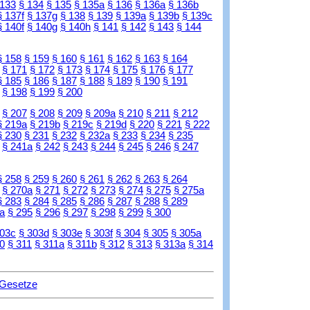
 133
§ 134
§ 135
§ 135a
§ 136
§ 136a
§ 136b
§ 137f
§ 137g
§ 138
§ 139
§ 139a
§ 139b
§ 139c
§ 140f
§ 140g
§ 140h
§ 141
§ 142
§ 143
§ 144
§ 158
§ 159
§ 160
§ 161
§ 162
§ 163
§ 164
§ 171
§ 172
§ 173
§ 174
§ 175
§ 176
§ 177
§ 185
§ 186
§ 187
§ 188
§ 189
§ 190
§ 191
§ 198
§ 199
§ 200
§ 207
§ 208
§ 209
§ 209a
§ 210
§ 211
§ 212
§ 219a
§ 219b
§ 219c
§ 219d
§ 220
§ 221
§ 222
§ 230
§ 231
§ 232
§ 232a
§ 233
§ 234
§ 235
§ 241a
§ 242
§ 243
§ 244
§ 245
§ 246
§ 247
§ 258
§ 259
§ 260
§ 261
§ 262
§ 263
§ 264
§ 270a
§ 271
§ 272
§ 273
§ 274
§ 275
§ 275a
§ 283
§ 284
§ 285
§ 286
§ 287
§ 288
§ 289
a
§ 295
§ 296
§ 297
§ 298
§ 299
§ 300
303c
§ 303d
§ 303e
§ 303f
§ 304
§ 305
§ 305a
0
§ 311
§ 311a
§ 311b
§ 312
§ 313
§ 313a
§ 314
 Gesetze