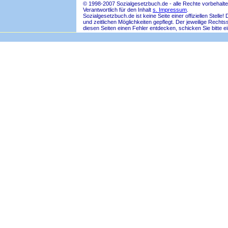
© 1998-2007 Sozialgesetzbuch.de - alle Rechte vorbehalte
Verantwortlich für den Inhalt
s. Impressum
.
Sozialgesetzbuch.de ist keine Seite einer offiziellen Ste
und zeitlichen Möglichkeiten gepflegt. Der jeweilige Rech
diesen Seiten einen Fehler entdecken, schicken Sie bitte e