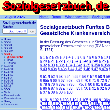
Home
Rente
Wissenswertes
Sozialgese
5. August 2026
Sozialgesetzbuch.de
Sozialgesetzbuch Fünftes 
Suche
Gesetzliche Krankenversic
Home
In der Fassung des Gesetzes zur Sicherung
SGB I
SGB II
gesetzlichen Rentenversicherung (RV-Nachha
SGB III
S. 1791)
SGB IV
SGB V
§ 1
§ 2
§ 2a
§ 3
§ 4
§ 5
§ 6
§ 7
§ 8
§ 9
§ 10
§§ Übersicht
Inhalt
§ 20
§ 21
§ 22
§ 23
§ 24
§ 24a
§ 24b
§ 25
§
Historie
§ 32
§ 33
§ 33a
§ 34
§ 34a
§ 35
§ 35a
§ 35b
SGB VI
§ 43
§ 43a
§ 43b
§ 44
§ 45
§ 46
§ 47
§ 47a
SGB VII
SGB VIII
SGB IX
§ 51
§ 52
§ 53
§ 54
§ 55
§ 56
§ 57
§ 58
§ 59
SGB X
§ 65b
§ 66
§ 67
§ 68
§ 69
§ 70
§ 71
§ 72
§ 
SGB XI
SGB XII
§ 78
§ 79
§ 79a
§ 79b
§ 79c
§ 80
§ 81
§ 81a
BSHG
§ 86
§ 87
§ 87a
§ 88
§ 89
§ 90
§ 91
§ 92
§ 
SGG
§ 97
§ 98
§ 99
§ 100
Tools
Rententips.de
Rentenlexikon
§ 101
§ 102
§ 103
§ 104
§ 105
§ 106
§ 106a
Dialog
§ 111b
§ 112
§ 113
§ 114
§ 115
§ 115a
§ 115
Impressum
§ 119a
§ 120
§ 121
§ 121a
§ 122
§ 123
§ 12