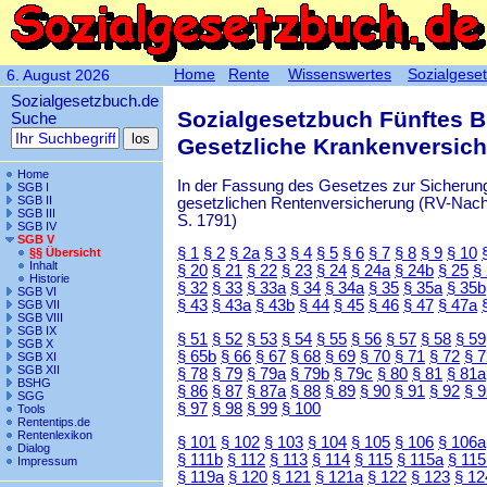
Home
Rente
Wissenswertes
Sozialgese
6. August 2026
Sozialgesetzbuch.de
Sozialgesetzbuch Fünftes 
Suche
Gesetzliche Krankenversic
Home
In der Fassung des Gesetzes zur Sicherung
SGB I
SGB II
gesetzlichen Rentenversicherung (RV-Nachha
SGB III
S. 1791)
SGB IV
SGB V
§ 1
§ 2
§ 2a
§ 3
§ 4
§ 5
§ 6
§ 7
§ 8
§ 9
§ 10
§§ Übersicht
Inhalt
§ 20
§ 21
§ 22
§ 23
§ 24
§ 24a
§ 24b
§ 25
§
Historie
§ 32
§ 33
§ 33a
§ 34
§ 34a
§ 35
§ 35a
§ 35b
SGB VI
§ 43
§ 43a
§ 43b
§ 44
§ 45
§ 46
§ 47
§ 47a
SGB VII
SGB VIII
SGB IX
§ 51
§ 52
§ 53
§ 54
§ 55
§ 56
§ 57
§ 58
§ 59
SGB X
§ 65b
§ 66
§ 67
§ 68
§ 69
§ 70
§ 71
§ 72
§ 
SGB XI
SGB XII
§ 78
§ 79
§ 79a
§ 79b
§ 79c
§ 80
§ 81
§ 81a
BSHG
§ 86
§ 87
§ 87a
§ 88
§ 89
§ 90
§ 91
§ 92
§ 
SGG
§ 97
§ 98
§ 99
§ 100
Tools
Rententips.de
Rentenlexikon
§ 101
§ 102
§ 103
§ 104
§ 105
§ 106
§ 106a
Dialog
§ 111b
§ 112
§ 113
§ 114
§ 115
§ 115a
§ 115
Impressum
§ 119a
§ 120
§ 121
§ 121a
§ 122
§ 123
§ 12