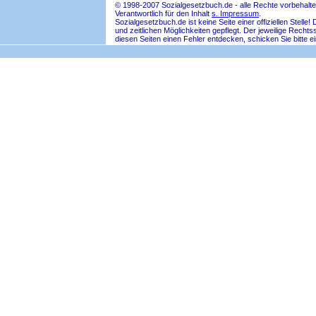
© 1998-2007 Sozialgesetzbuch.de - alle Rechte vorbehalte
Verantwortlich für den Inhalt
s. Impressum
.
Sozialgesetzbuch.de ist keine Seite einer offiziellen Ste
und zeitlichen Möglichkeiten gepflegt. Der jeweilige Rech
diesen Seiten einen Fehler entdecken, schicken Sie bitte e