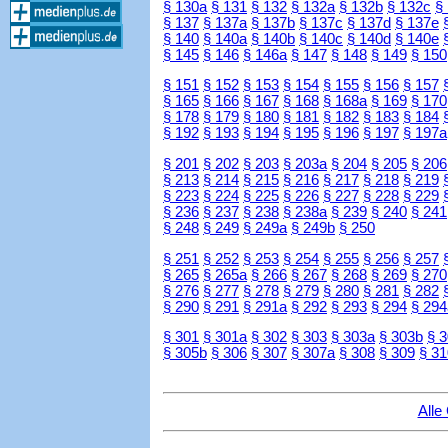
§ 130a
§ 131
§ 132
§ 132a
§ 132b
§ 132c
§
§ 137
§ 137a
§ 137b
§ 137c
§ 137d
§ 137e
§ 140
§ 140a
§ 140b
§ 140c
§ 140d
§ 140e
§ 145
§ 146
§ 146a
§ 147
§ 148
§ 149
§ 150
§ 151
§ 152
§ 153
§ 154
§ 155
§ 156
§ 157
§ 165
§ 166
§ 167
§ 168
§ 168a
§ 169
§ 170
§ 178
§ 179
§ 180
§ 181
§ 182
§ 183
§ 184
§ 192
§ 193
§ 194
§ 195
§ 196
§ 197
§ 197a
§ 201
§ 202
§ 203
§ 203a
§ 204
§ 205
§ 206
§ 213
§ 214
§ 215
§ 216
§ 217
§ 218
§ 219
§ 223
§ 224
§ 225
§ 226
§ 227
§ 228
§ 229
§ 236
§ 237
§ 238
§ 238a
§ 239
§ 240
§ 241
§ 248
§ 249
§ 249a
§ 249b
§ 250
§ 251
§ 252
§ 253
§ 254
§ 255
§ 256
§ 257
§ 265
§ 265a
§ 266
§ 267
§ 268
§ 269
§ 270
§ 276
§ 277
§ 278
§ 279
§ 280
§ 281
§ 282
§ 290
§ 291
§ 291a
§ 292
§ 293
§ 294
§ 294
§ 301
§ 301a
§ 302
§ 303
§ 303a
§ 303b
§ 
§ 305b
§ 306
§ 307
§ 307a
§ 308
§ 309
§ 31
Alle