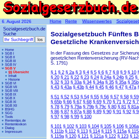
Home
Rente
Wissenswertes
Sozialgese
6. August 2026
Sozialgesetzbuch.de
Sozialgesetzbuch Fünftes 
Suche
Gesetzliche Krankenversic
Home
In der Fassung des Gesetzes zur Sicherung
SGB I
SGB II
gesetzlichen Rentenversicherung (RV-Nachha
SGB III
S. 1791)
SGB IV
SGB V
§ 1
§ 2
§ 2a
§ 3
§ 4
§ 5
§ 6
§ 7
§ 8
§ 9
§ 10
§§ Übersicht
Inhalt
§ 20
§ 21
§ 22
§ 23
§ 24
§ 24a
§ 24b
§ 25
§
Historie
§ 32
§ 33
§ 33a
§ 34
§ 34a
§ 35
§ 35a
§ 35b
SGB VI
§ 43
§ 43a
§ 43b
§ 44
§ 45
§ 46
§ 47
§ 47a
SGB VII
SGB VIII
SGB IX
§ 51
§ 52
§ 53
§ 54
§ 55
§ 56
§ 57
§ 58
§ 59
SGB X
§ 65b
§ 66
§ 67
§ 68
§ 69
§ 70
§ 71
§ 72
§ 
SGB XI
SGB XII
§ 78
§ 79
§ 79a
§ 79b
§ 79c
§ 80
§ 81
§ 81a
BSHG
§ 86
§ 87
§ 87a
§ 88
§ 89
§ 90
§ 91
§ 92
§ 
SGG
§ 97
§ 98
§ 99
§ 100
Tools
Rententips.de
Rentenlexikon
§ 101
§ 102
§ 103
§ 104
§ 105
§ 106
§ 106a
Dialog
§ 111b
§ 112
§ 113
§ 114
§ 115
§ 115a
§ 115
Impressum
§ 119a
§ 120
§ 121
§ 121a
§ 122
§ 123
§ 12