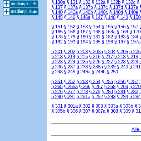
§ 130a
§ 131
§ 132
§ 132a
§ 132b
§ 132c
§
§ 137
§ 137a
§ 137b
§ 137c
§ 137d
§ 137e
§ 140
§ 140a
§ 140b
§ 140c
§ 140d
§ 140e
§ 145
§ 146
§ 146a
§ 147
§ 148
§ 149
§ 150
§ 151
§ 152
§ 153
§ 154
§ 155
§ 156
§ 157
§ 165
§ 166
§ 167
§ 168
§ 168a
§ 169
§ 170
§ 178
§ 179
§ 180
§ 181
§ 182
§ 183
§ 184
§ 192
§ 193
§ 194
§ 195
§ 196
§ 197
§ 197a
§ 201
§ 202
§ 203
§ 203a
§ 204
§ 205
§ 206
§ 213
§ 214
§ 215
§ 216
§ 217
§ 218
§ 219
§ 223
§ 224
§ 225
§ 226
§ 227
§ 228
§ 229
§ 236
§ 237
§ 238
§ 238a
§ 239
§ 240
§ 241
§ 248
§ 249
§ 249a
§ 249b
§ 250
§ 251
§ 252
§ 253
§ 254
§ 255
§ 256
§ 257
§ 265
§ 265a
§ 266
§ 267
§ 268
§ 269
§ 270
§ 276
§ 277
§ 278
§ 279
§ 280
§ 281
§ 282
§ 290
§ 291
§ 291a
§ 292
§ 293
§ 294
§ 294
§ 301
§ 301a
§ 302
§ 303
§ 303a
§ 303b
§ 
§ 305b
§ 306
§ 307
§ 307a
§ 308
§ 309
§ 31
Alle