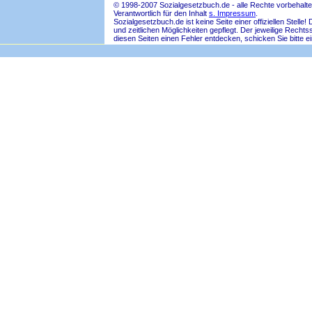
© 1998-2007 Sozialgesetzbuch.de - alle Rechte vorbehalte
Verantwortlich für den Inhalt
s. Impressum
.
Sozialgesetzbuch.de ist keine Seite einer offiziellen Ste
und zeitlichen Möglichkeiten gepflegt. Der jeweilige Rech
diesen Seiten einen Fehler entdecken, schicken Sie bitte e