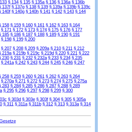
 133
§ 134
§ 135
§ 135a
§ 136
§ 136a
§ 136b
§ 137f
§ 137g
§ 138
§ 139
§ 139a
§ 139b
§ 139c
§ 140f
§ 140g
§ 140h
§ 141
§ 142
§ 143
§ 144
§ 158
§ 159
§ 160
§ 161
§ 162
§ 163
§ 164
§ 171
§ 172
§ 173
§ 174
§ 175
§ 176
§ 177
§ 185
§ 186
§ 187
§ 188
§ 189
§ 190
§ 191
§ 198
§ 199
§ 200
§ 207
§ 208
§ 209
§ 209a
§ 210
§ 211
§ 212
§ 219a
§ 219b
§ 219c
§ 219d
§ 220
§ 221
§ 222
§ 230
§ 231
§ 232
§ 232a
§ 233
§ 234
§ 235
§ 241a
§ 242
§ 243
§ 244
§ 245
§ 246
§ 247
§ 258
§ 259
§ 260
§ 261
§ 262
§ 263
§ 264
§ 270a
§ 271
§ 272
§ 273
§ 274
§ 275
§ 275a
§ 283
§ 284
§ 285
§ 286
§ 287
§ 288
§ 289
a
§ 295
§ 296
§ 297
§ 298
§ 299
§ 300
303c
§ 303d
§ 303e
§ 303f
§ 304
§ 305
§ 305a
0
§ 311
§ 311a
§ 311b
§ 312
§ 313
§ 313a
§ 314
 Gesetze