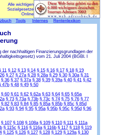
Alle wichtigen
Sozialgesetze
Online
tzbuch
Tools
Internes
Rentenlexikon
Buch
herung
 der nachhaltigen Finanzierungsgrundlagen der
ltigkeitsgesetz) vom 21. Juli 2004 (BGBl. I
§ 11
§ 12
§ 13
§ 14
§ 15
§ 16
§ 17
§ 18
§ 19
 26
§ 27
§ 27a
§ 28
§ 28a
§ 29
§ 30
§ 30a
§ 31
§ 36
§ 37
§ 37a
§ 38
§ 39
§ 39a
§ 40
§ 41
§ 42
§ 47b
§ 48
§ 49
§ 50
§ 60
§ 61
§ 62
§ 62a
§ 63
§ 64
§ 65
§ 65a
72a
§ 73
§ 73a
§ 73b
§ 73c
§ 74
§ 75
§ 76
§ 77
§ 82
§ 83
§ 84
§ 85
§ 85a
§ 85b
§ 85c
§ 85d
92a
§ 93
§ 94
§ 95
§ 95a
§ 95b
§ 95c
§ 95d
§ 96
§ 107
§ 108
§ 108a
§ 109
§ 110
§ 111
§ 111a
b
§ 115c
§ 116
§ 116a
§ 116b
§ 117
§ 118
§ 119
4
§ 125
§ 126
§ 127
§ 128
§ 129
§ 129a
§ 130