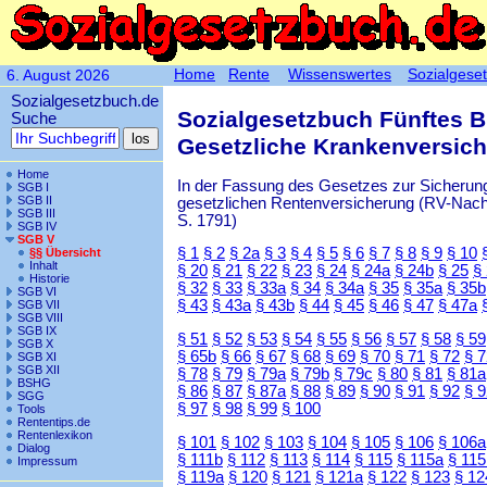
Home
Rente
Wissenswertes
Sozialgese
6. August 2026
Sozialgesetzbuch.de
Sozialgesetzbuch Fünftes 
Suche
Gesetzliche Krankenversic
Home
In der Fassung des Gesetzes zur Sicherung
SGB I
SGB II
gesetzlichen Rentenversicherung (RV-Nachha
SGB III
S. 1791)
SGB IV
SGB V
§ 1
§ 2
§ 2a
§ 3
§ 4
§ 5
§ 6
§ 7
§ 8
§ 9
§ 10
§§ Übersicht
Inhalt
§ 20
§ 21
§ 22
§ 23
§ 24
§ 24a
§ 24b
§ 25
§
Historie
§ 32
§ 33
§ 33a
§ 34
§ 34a
§ 35
§ 35a
§ 35b
SGB VI
§ 43
§ 43a
§ 43b
§ 44
§ 45
§ 46
§ 47
§ 47a
SGB VII
SGB VIII
SGB IX
§ 51
§ 52
§ 53
§ 54
§ 55
§ 56
§ 57
§ 58
§ 59
SGB X
§ 65b
§ 66
§ 67
§ 68
§ 69
§ 70
§ 71
§ 72
§ 
SGB XI
SGB XII
§ 78
§ 79
§ 79a
§ 79b
§ 79c
§ 80
§ 81
§ 81a
BSHG
§ 86
§ 87
§ 87a
§ 88
§ 89
§ 90
§ 91
§ 92
§ 
SGG
§ 97
§ 98
§ 99
§ 100
Tools
Rententips.de
Rentenlexikon
§ 101
§ 102
§ 103
§ 104
§ 105
§ 106
§ 106a
Dialog
§ 111b
§ 112
§ 113
§ 114
§ 115
§ 115a
§ 115
Impressum
§ 119a
§ 120
§ 121
§ 121a
§ 122
§ 123
§ 12