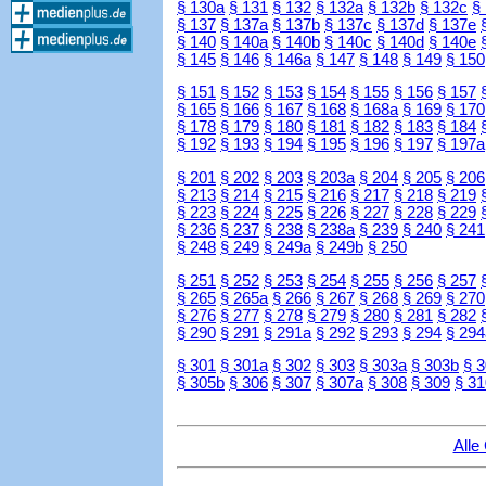
§ 130a
§ 131
§ 132
§ 132a
§ 132b
§ 132c
§
§ 137
§ 137a
§ 137b
§ 137c
§ 137d
§ 137e
§ 140
§ 140a
§ 140b
§ 140c
§ 140d
§ 140e
§ 145
§ 146
§ 146a
§ 147
§ 148
§ 149
§ 150
§ 151
§ 152
§ 153
§ 154
§ 155
§ 156
§ 157
§ 165
§ 166
§ 167
§ 168
§ 168a
§ 169
§ 170
§ 178
§ 179
§ 180
§ 181
§ 182
§ 183
§ 184
§ 192
§ 193
§ 194
§ 195
§ 196
§ 197
§ 197a
§ 201
§ 202
§ 203
§ 203a
§ 204
§ 205
§ 206
§ 213
§ 214
§ 215
§ 216
§ 217
§ 218
§ 219
§ 223
§ 224
§ 225
§ 226
§ 227
§ 228
§ 229
§ 236
§ 237
§ 238
§ 238a
§ 239
§ 240
§ 241
§ 248
§ 249
§ 249a
§ 249b
§ 250
§ 251
§ 252
§ 253
§ 254
§ 255
§ 256
§ 257
§ 265
§ 265a
§ 266
§ 267
§ 268
§ 269
§ 270
§ 276
§ 277
§ 278
§ 279
§ 280
§ 281
§ 282
§ 290
§ 291
§ 291a
§ 292
§ 293
§ 294
§ 294
§ 301
§ 301a
§ 302
§ 303
§ 303a
§ 303b
§ 
§ 305b
§ 306
§ 307
§ 307a
§ 308
§ 309
§ 31
Alle