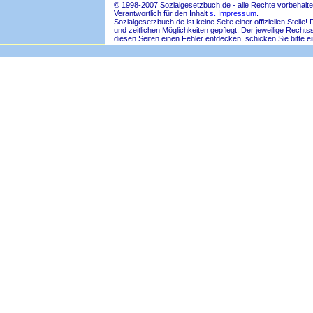
© 1998-2007 Sozialgesetzbuch.de - alle Rechte vorbehalte
Verantwortlich für den Inhalt
s. Impressum
.
Sozialgesetzbuch.de ist keine Seite einer offiziellen Ste
und zeitlichen Möglichkeiten gepflegt. Der jeweilige Rech
diesen Seiten einen Fehler entdecken, schicken Sie bitte e