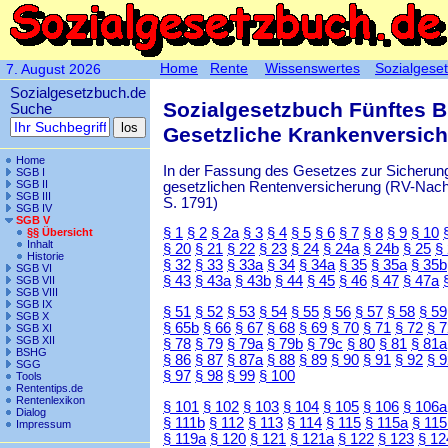
Home
Rente
Wissenswertes
Sozialgese
7. August 2026
Sozialgesetzbuch.de
Sozialgesetzbuch Fünftes 
Suche
Gesetzliche Krankenversic
Home
In der Fassung des Gesetzes zur Sicherung
SGB I
SGB II
gesetzlichen Rentenversicherung (RV-Nachha
SGB III
S. 1791)
SGB IV
SGB V
§ 1
§ 2
§ 2a
§ 3
§ 4
§ 5
§ 6
§ 7
§ 8
§ 9
§ 10
§§ Übersicht
Inhalt
§ 20
§ 21
§ 22
§ 23
§ 24
§ 24a
§ 24b
§ 25
§
Historie
§ 32
§ 33
§ 33a
§ 34
§ 34a
§ 35
§ 35a
§ 35b
SGB VI
§ 43
§ 43a
§ 43b
§ 44
§ 45
§ 46
§ 47
§ 47a
SGB VII
SGB VIII
SGB IX
§ 51
§ 52
§ 53
§ 54
§ 55
§ 56
§ 57
§ 58
§ 59
SGB X
§ 65b
§ 66
§ 67
§ 68
§ 69
§ 70
§ 71
§ 72
§ 
SGB XI
SGB XII
§ 78
§ 79
§ 79a
§ 79b
§ 79c
§ 80
§ 81
§ 81a
BSHG
§ 86
§ 87
§ 87a
§ 88
§ 89
§ 90
§ 91
§ 92
§ 
SGG
§ 97
§ 98
§ 99
§ 100
Tools
Rententips.de
Rentenlexikon
§ 101
§ 102
§ 103
§ 104
§ 105
§ 106
§ 106a
Dialog
§ 111b
§ 112
§ 113
§ 114
§ 115
§ 115a
§ 115
Impressum
§ 119a
§ 120
§ 121
§ 121a
§ 122
§ 123
§ 12