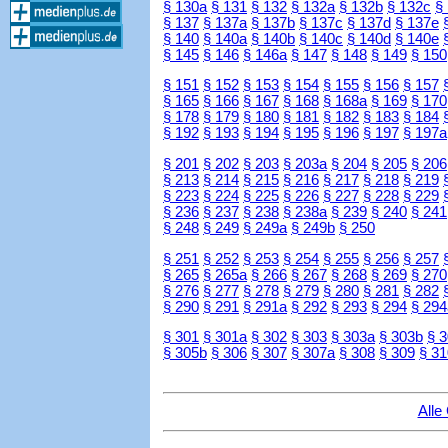
§ 130a
§ 131
§ 132
§ 132a
§ 132b
§ 132c
§
§ 137
§ 137a
§ 137b
§ 137c
§ 137d
§ 137e
§ 140
§ 140a
§ 140b
§ 140c
§ 140d
§ 140e
§ 145
§ 146
§ 146a
§ 147
§ 148
§ 149
§ 150
§ 151
§ 152
§ 153
§ 154
§ 155
§ 156
§ 157
§ 165
§ 166
§ 167
§ 168
§ 168a
§ 169
§ 170
§ 178
§ 179
§ 180
§ 181
§ 182
§ 183
§ 184
§ 192
§ 193
§ 194
§ 195
§ 196
§ 197
§ 197a
§ 201
§ 202
§ 203
§ 203a
§ 204
§ 205
§ 206
§ 213
§ 214
§ 215
§ 216
§ 217
§ 218
§ 219
§ 223
§ 224
§ 225
§ 226
§ 227
§ 228
§ 229
§ 236
§ 237
§ 238
§ 238a
§ 239
§ 240
§ 241
§ 248
§ 249
§ 249a
§ 249b
§ 250
§ 251
§ 252
§ 253
§ 254
§ 255
§ 256
§ 257
§ 265
§ 265a
§ 266
§ 267
§ 268
§ 269
§ 270
§ 276
§ 277
§ 278
§ 279
§ 280
§ 281
§ 282
§ 290
§ 291
§ 291a
§ 292
§ 293
§ 294
§ 294
§ 301
§ 301a
§ 302
§ 303
§ 303a
§ 303b
§ 
§ 305b
§ 306
§ 307
§ 307a
§ 308
§ 309
§ 31
Alle