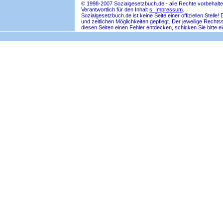
© 1998-2007 Sozialgesetzbuch.de - alle Rechte vorbehalte
Verantwortlich für den Inhalt
s. Impressum
.
Sozialgesetzbuch.de ist keine Seite einer offiziellen Ste
und zeitlichen Möglichkeiten gepflegt. Der jeweilige Rech
diesen Seiten einen Fehler entdecken, schicken Sie bitte e