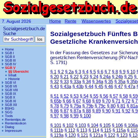
Home
Rente
Wissenswertes
Sozialgese
7. August 2026
Sozialgesetzbuch.de
Sozialgesetzbuch Fünftes 
Suche
Gesetzliche Krankenversic
Home
In der Fassung des Gesetzes zur Sicherung
SGB I
SGB II
gesetzlichen Rentenversicherung (RV-Nachha
SGB III
S. 1791)
SGB IV
SGB V
§ 1
§ 2
§ 2a
§ 3
§ 4
§ 5
§ 6
§ 7
§ 8
§ 9
§ 10
§§ Übersicht
Inhalt
§ 20
§ 21
§ 22
§ 23
§ 24
§ 24a
§ 24b
§ 25
§
Historie
§ 32
§ 33
§ 33a
§ 34
§ 34a
§ 35
§ 35a
§ 35b
SGB VI
§ 43
§ 43a
§ 43b
§ 44
§ 45
§ 46
§ 47
§ 47a
SGB VII
SGB VIII
SGB IX
§ 51
§ 52
§ 53
§ 54
§ 55
§ 56
§ 57
§ 58
§ 59
SGB X
§ 65b
§ 66
§ 67
§ 68
§ 69
§ 70
§ 71
§ 72
§ 
SGB XI
SGB XII
§ 78
§ 79
§ 79a
§ 79b
§ 79c
§ 80
§ 81
§ 81a
BSHG
§ 86
§ 87
§ 87a
§ 88
§ 89
§ 90
§ 91
§ 92
§ 
SGG
§ 97
§ 98
§ 99
§ 100
Tools
Rententips.de
Rentenlexikon
§ 101
§ 102
§ 103
§ 104
§ 105
§ 106
§ 106a
Dialog
§ 111b
§ 112
§ 113
§ 114
§ 115
§ 115a
§ 115
Impressum
§ 119a
§ 120
§ 121
§ 121a
§ 122
§ 123
§ 12