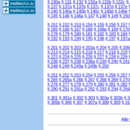
§ 130a
§ 131
§ 132
§ 132a
§ 132b
§ 132c
§
§ 137
§ 137a
§ 137b
§ 137c
§ 137d
§ 137e
§ 140
§ 140a
§ 140b
§ 140c
§ 140d
§ 140e
§ 145
§ 146
§ 146a
§ 147
§ 148
§ 149
§ 150
§ 151
§ 152
§ 153
§ 154
§ 155
§ 156
§ 157
§ 165
§ 166
§ 167
§ 168
§ 168a
§ 169
§ 170
§ 178
§ 179
§ 180
§ 181
§ 182
§ 183
§ 184
§ 192
§ 193
§ 194
§ 195
§ 196
§ 197
§ 197a
§ 201
§ 202
§ 203
§ 203a
§ 204
§ 205
§ 206
§ 213
§ 214
§ 215
§ 216
§ 217
§ 218
§ 219
§ 223
§ 224
§ 225
§ 226
§ 227
§ 228
§ 229
§ 236
§ 237
§ 238
§ 238a
§ 239
§ 240
§ 241
§ 248
§ 249
§ 249a
§ 249b
§ 250
§ 251
§ 252
§ 253
§ 254
§ 255
§ 256
§ 257
§ 265
§ 265a
§ 266
§ 267
§ 268
§ 269
§ 270
§ 276
§ 277
§ 278
§ 279
§ 280
§ 281
§ 282
§ 290
§ 291
§ 291a
§ 292
§ 293
§ 294
§ 294
§ 301
§ 301a
§ 302
§ 303
§ 303a
§ 303b
§ 
§ 305b
§ 306
§ 307
§ 307a
§ 308
§ 309
§ 31
Alle