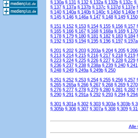
§ 130a
§ 131
§ 132
§ 132a
§ 132b
§ 132c
§
§ 137
§ 137a
§ 137b
§ 137c
§ 137d
§ 137e
§ 140
§ 140a
§ 140b
§ 140c
§ 140d
§ 140e
§ 145
§ 146
§ 146a
§ 147
§ 148
§ 149
§ 150
§ 151
§ 152
§ 153
§ 154
§ 155
§ 156
§ 157
§ 165
§ 166
§ 167
§ 168
§ 168a
§ 169
§ 170
§ 178
§ 179
§ 180
§ 181
§ 182
§ 183
§ 184
§ 192
§ 193
§ 194
§ 195
§ 196
§ 197
§ 197a
§ 201
§ 202
§ 203
§ 203a
§ 204
§ 205
§ 206
§ 213
§ 214
§ 215
§ 216
§ 217
§ 218
§ 219
§ 223
§ 224
§ 225
§ 226
§ 227
§ 228
§ 229
§ 236
§ 237
§ 238
§ 238a
§ 239
§ 240
§ 241
§ 248
§ 249
§ 249a
§ 249b
§ 250
§ 251
§ 252
§ 253
§ 254
§ 255
§ 256
§ 257
§ 265
§ 265a
§ 266
§ 267
§ 268
§ 269
§ 270
§ 276
§ 277
§ 278
§ 279
§ 280
§ 281
§ 282
§ 290
§ 291
§ 291a
§ 292
§ 293
§ 294
§ 294
§ 301
§ 301a
§ 302
§ 303
§ 303a
§ 303b
§ 
§ 305b
§ 306
§ 307
§ 307a
§ 308
§ 309
§ 31
Alle