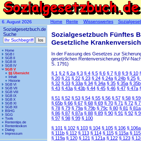
Home
Rente
Wissenswertes
Sozialgese
6. August 2026
Sozialgesetzbuch.de
Sozialgesetzbuch Fünftes 
Suche
Gesetzliche Krankenversic
Home
In der Fassung des Gesetzes zur Sicherung
SGB I
SGB II
gesetzlichen Rentenversicherung (RV-Nachha
SGB III
S. 1791)
SGB IV
SGB V
§ 1
§ 2
§ 2a
§ 3
§ 4
§ 5
§ 6
§ 7
§ 8
§ 9
§ 10
§§ Übersicht
Inhalt
§ 20
§ 21
§ 22
§ 23
§ 24
§ 24a
§ 24b
§ 25
§
Historie
§ 32
§ 33
§ 33a
§ 34
§ 34a
§ 35
§ 35a
§ 35b
SGB VI
§ 43
§ 43a
§ 43b
§ 44
§ 45
§ 46
§ 47
§ 47a
SGB VII
SGB VIII
SGB IX
§ 51
§ 52
§ 53
§ 54
§ 55
§ 56
§ 57
§ 58
§ 59
SGB X
§ 65b
§ 66
§ 67
§ 68
§ 69
§ 70
§ 71
§ 72
§ 
SGB XI
SGB XII
§ 78
§ 79
§ 79a
§ 79b
§ 79c
§ 80
§ 81
§ 81a
BSHG
§ 86
§ 87
§ 87a
§ 88
§ 89
§ 90
§ 91
§ 92
§ 
SGG
§ 97
§ 98
§ 99
§ 100
Tools
Rententips.de
Rentenlexikon
§ 101
§ 102
§ 103
§ 104
§ 105
§ 106
§ 106a
Dialog
§ 111b
§ 112
§ 113
§ 114
§ 115
§ 115a
§ 115
Impressum
§ 119a
§ 120
§ 121
§ 121a
§ 122
§ 123
§ 12