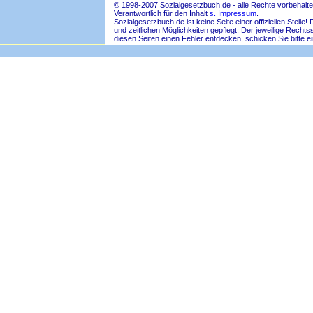
© 1998-2007 Sozialgesetzbuch.de - alle Rechte vorbehalte
Verantwortlich für den Inhalt
s. Impressum
.
Sozialgesetzbuch.de ist keine Seite einer offiziellen Ste
und zeitlichen Möglichkeiten gepflegt. Der jeweilige Rech
diesen Seiten einen Fehler entdecken, schicken Sie bitte e