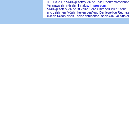
© 1998-2007 Sozialgesetzbuch.de - alle Rechte vorbehalte
Verantwortlich für den Inhalt
s. Impressum
.
Sozialgesetzbuch.de ist keine Seite einer offiziellen Ste
und zeitlichen Möglichkeiten gepflegt. Der jeweilige Rech
diesen Seiten einen Fehler entdecken, schicken Sie bitte e