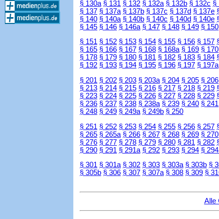
§ 130a
§ 131
§ 132
§ 132a
§ 132b
§ 132c
§
§ 137
§ 137a
§ 137b
§ 137c
§ 137d
§ 137e
§ 140
§ 140a
§ 140b
§ 140c
§ 140d
§ 140e
§ 145
§ 146
§ 146a
§ 147
§ 148
§ 149
§ 150
§ 151
§ 152
§ 153
§ 154
§ 155
§ 156
§ 157
§ 165
§ 166
§ 167
§ 168
§ 168a
§ 169
§ 170
§ 178
§ 179
§ 180
§ 181
§ 182
§ 183
§ 184
§ 192
§ 193
§ 194
§ 195
§ 196
§ 197
§ 197a
§ 201
§ 202
§ 203
§ 203a
§ 204
§ 205
§ 206
§ 213
§ 214
§ 215
§ 216
§ 217
§ 218
§ 219
§ 223
§ 224
§ 225
§ 226
§ 227
§ 228
§ 229
§ 236
§ 237
§ 238
§ 238a
§ 239
§ 240
§ 241
§ 248
§ 249
§ 249a
§ 249b
§ 250
§ 251
§ 252
§ 253
§ 254
§ 255
§ 256
§ 257
§ 265
§ 265a
§ 266
§ 267
§ 268
§ 269
§ 270
§ 276
§ 277
§ 278
§ 279
§ 280
§ 281
§ 282
§ 290
§ 291
§ 291a
§ 292
§ 293
§ 294
§ 294
§ 301
§ 301a
§ 302
§ 303
§ 303a
§ 303b
§ 
§ 305b
§ 306
§ 307
§ 307a
§ 308
§ 309
§ 31
Alle