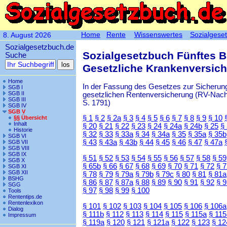
Home
Rente
Wissenswertes
Sozialgese
8. August 2026
Sozialgesetzbuch.de
Sozialgesetzbuch Fünftes 
Suche
Gesetzliche Krankenversic
Home
In der Fassung des Gesetzes zur Sicherung
SGB I
SGB II
gesetzlichen Rentenversicherung (RV-Nachha
SGB III
S. 1791)
SGB IV
SGB V
§ 1
§ 2
§ 2a
§ 3
§ 4
§ 5
§ 6
§ 7
§ 8
§ 9
§ 10
§§ Übersicht
Inhalt
§ 20
§ 21
§ 22
§ 23
§ 24
§ 24a
§ 24b
§ 25
§
Historie
§ 32
§ 33
§ 33a
§ 34
§ 34a
§ 35
§ 35a
§ 35b
SGB VI
§ 43
§ 43a
§ 43b
§ 44
§ 45
§ 46
§ 47
§ 47a
SGB VII
SGB VIII
SGB IX
§ 51
§ 52
§ 53
§ 54
§ 55
§ 56
§ 57
§ 58
§ 59
SGB X
§ 65b
§ 66
§ 67
§ 68
§ 69
§ 70
§ 71
§ 72
§ 
SGB XI
SGB XII
§ 78
§ 79
§ 79a
§ 79b
§ 79c
§ 80
§ 81
§ 81a
BSHG
§ 86
§ 87
§ 87a
§ 88
§ 89
§ 90
§ 91
§ 92
§ 
SGG
§ 97
§ 98
§ 99
§ 100
Tools
Rententips.de
Rentenlexikon
§ 101
§ 102
§ 103
§ 104
§ 105
§ 106
§ 106a
Dialog
§ 111b
§ 112
§ 113
§ 114
§ 115
§ 115a
§ 115
Impressum
§ 119a
§ 120
§ 121
§ 121a
§ 122
§ 123
§ 12