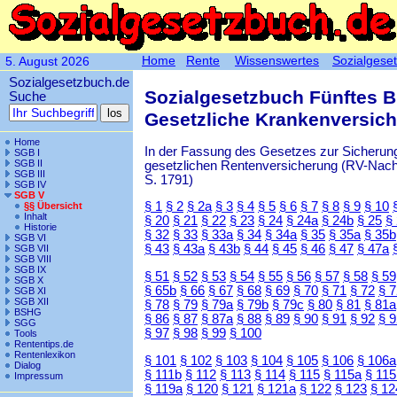
Home
Rente
Wissenswertes
Sozialgese
5. August 2026
Sozialgesetzbuch.de
Sozialgesetzbuch Fünftes 
Suche
Gesetzliche Krankenversic
Home
In der Fassung des Gesetzes zur Sicherung
SGB I
SGB II
gesetzlichen Rentenversicherung (RV-Nachha
SGB III
S. 1791)
SGB IV
SGB V
§ 1
§ 2
§ 2a
§ 3
§ 4
§ 5
§ 6
§ 7
§ 8
§ 9
§ 10
§§ Übersicht
Inhalt
§ 20
§ 21
§ 22
§ 23
§ 24
§ 24a
§ 24b
§ 25
§
Historie
§ 32
§ 33
§ 33a
§ 34
§ 34a
§ 35
§ 35a
§ 35b
SGB VI
§ 43
§ 43a
§ 43b
§ 44
§ 45
§ 46
§ 47
§ 47a
SGB VII
SGB VIII
SGB IX
§ 51
§ 52
§ 53
§ 54
§ 55
§ 56
§ 57
§ 58
§ 59
SGB X
§ 65b
§ 66
§ 67
§ 68
§ 69
§ 70
§ 71
§ 72
§ 
SGB XI
SGB XII
§ 78
§ 79
§ 79a
§ 79b
§ 79c
§ 80
§ 81
§ 81a
BSHG
§ 86
§ 87
§ 87a
§ 88
§ 89
§ 90
§ 91
§ 92
§ 
SGG
§ 97
§ 98
§ 99
§ 100
Tools
Rententips.de
Rentenlexikon
§ 101
§ 102
§ 103
§ 104
§ 105
§ 106
§ 106a
Dialog
§ 111b
§ 112
§ 113
§ 114
§ 115
§ 115a
§ 115
Impressum
§ 119a
§ 120
§ 121
§ 121a
§ 122
§ 123
§ 12