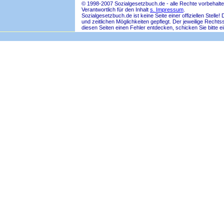
© 1998-2007 Sozialgesetzbuch.de - alle Rechte vorbehalte
Verantwortlich für den Inhalt
s. Impressum
.
Sozialgesetzbuch.de ist keine Seite einer offiziellen Ste
und zeitlichen Möglichkeiten gepflegt. Der jeweilige Rech
diesen Seiten einen Fehler entdecken, schicken Sie bitte e