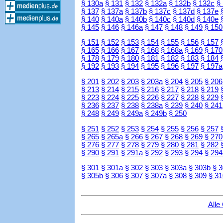
§ 130a
§ 131
§ 132
§ 132a
§ 132b
§ 132c
§
§ 137
§ 137a
§ 137b
§ 137c
§ 137d
§ 137e
§ 140
§ 140a
§ 140b
§ 140c
§ 140d
§ 140e
§ 145
§ 146
§ 146a
§ 147
§ 148
§ 149
§ 150
§ 151
§ 152
§ 153
§ 154
§ 155
§ 156
§ 157
§ 165
§ 166
§ 167
§ 168
§ 168a
§ 169
§ 170
§ 178
§ 179
§ 180
§ 181
§ 182
§ 183
§ 184
§ 192
§ 193
§ 194
§ 195
§ 196
§ 197
§ 197a
§ 201
§ 202
§ 203
§ 203a
§ 204
§ 205
§ 206
§ 213
§ 214
§ 215
§ 216
§ 217
§ 218
§ 219
§ 223
§ 224
§ 225
§ 226
§ 227
§ 228
§ 229
§ 236
§ 237
§ 238
§ 238a
§ 239
§ 240
§ 241
§ 248
§ 249
§ 249a
§ 249b
§ 250
§ 251
§ 252
§ 253
§ 254
§ 255
§ 256
§ 257
§ 265
§ 265a
§ 266
§ 267
§ 268
§ 269
§ 270
§ 276
§ 277
§ 278
§ 279
§ 280
§ 281
§ 282
§ 290
§ 291
§ 291a
§ 292
§ 293
§ 294
§ 294
§ 301
§ 301a
§ 302
§ 303
§ 303a
§ 303b
§ 
§ 305b
§ 306
§ 307
§ 307a
§ 308
§ 309
§ 31
Alle