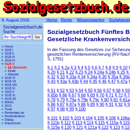
Home
Rente
Wissenswertes
Sozialgese
8. August 2026
Sozialgesetzbuch.de
Sozialgesetzbuch Fünftes 
Suche
Gesetzliche Krankenversic
Home
In der Fassung des Gesetzes zur Sicherung
SGB I
SGB II
gesetzlichen Rentenversicherung (RV-Nachha
SGB III
S. 1791)
SGB IV
SGB V
§ 1
§ 2
§ 2a
§ 3
§ 4
§ 5
§ 6
§ 7
§ 8
§ 9
§ 10
§§ Übersicht
Inhalt
§ 20
§ 21
§ 22
§ 23
§ 24
§ 24a
§ 24b
§ 25
§
Historie
§ 32
§ 33
§ 33a
§ 34
§ 34a
§ 35
§ 35a
§ 35b
SGB VI
§ 43
§ 43a
§ 43b
§ 44
§ 45
§ 46
§ 47
§ 47a
SGB VII
SGB VIII
SGB IX
§ 51
§ 52
§ 53
§ 54
§ 55
§ 56
§ 57
§ 58
§ 59
SGB X
§ 65b
§ 66
§ 67
§ 68
§ 69
§ 70
§ 71
§ 72
§ 
SGB XI
SGB XII
§ 78
§ 79
§ 79a
§ 79b
§ 79c
§ 80
§ 81
§ 81a
BSHG
§ 86
§ 87
§ 87a
§ 88
§ 89
§ 90
§ 91
§ 92
§ 
SGG
§ 97
§ 98
§ 99
§ 100
Tools
Rententips.de
Rentenlexikon
§ 101
§ 102
§ 103
§ 104
§ 105
§ 106
§ 106a
Dialog
§ 111b
§ 112
§ 113
§ 114
§ 115
§ 115a
§ 115
Impressum
§ 119a
§ 120
§ 121
§ 121a
§ 122
§ 123
§ 12