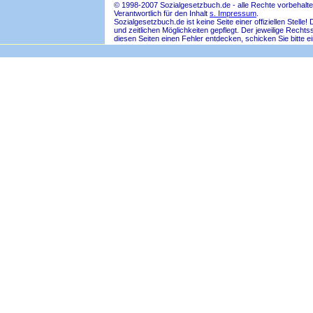
© 1998-2007 Sozialgesetzbuch.de - alle Rechte vorbehalte
Verantwortlich für den Inhalt
s. Impressum
.
Sozialgesetzbuch.de ist keine Seite einer offiziellen Ste
und zeitlichen Möglichkeiten gepflegt. Der jeweilige Rech
diesen Seiten einen Fehler entdecken, schicken Sie bitte e