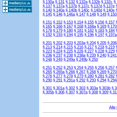
§ 130a
§ 131
§ 132
§ 132a
§ 132b
§ 132c
§
§ 137
§ 137a
§ 137b
§ 137c
§ 137d
§ 137e
§ 140
§ 140a
§ 140b
§ 140c
§ 140d
§ 140e
§ 145
§ 146
§ 146a
§ 147
§ 148
§ 149
§ 150
§ 151
§ 152
§ 153
§ 154
§ 155
§ 156
§ 157
§ 165
§ 166
§ 167
§ 168
§ 168a
§ 169
§ 170
§ 178
§ 179
§ 180
§ 181
§ 182
§ 183
§ 184
§ 192
§ 193
§ 194
§ 195
§ 196
§ 197
§ 197a
§ 201
§ 202
§ 203
§ 203a
§ 204
§ 205
§ 206
§ 213
§ 214
§ 215
§ 216
§ 217
§ 218
§ 219
§ 223
§ 224
§ 225
§ 226
§ 227
§ 228
§ 229
§ 236
§ 237
§ 238
§ 238a
§ 239
§ 240
§ 241
§ 248
§ 249
§ 249a
§ 249b
§ 250
§ 251
§ 252
§ 253
§ 254
§ 255
§ 256
§ 257
§ 265
§ 265a
§ 266
§ 267
§ 268
§ 269
§ 270
§ 276
§ 277
§ 278
§ 279
§ 280
§ 281
§ 282
§ 290
§ 291
§ 291a
§ 292
§ 293
§ 294
§ 294
§ 301
§ 301a
§ 302
§ 303
§ 303a
§ 303b
§ 
§ 305b
§ 306
§ 307
§ 307a
§ 308
§ 309
§ 31
Alle