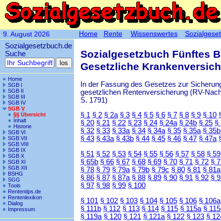
Home
Rente
Wissenswertes
Sozialgese
9. August 2026
Sozialgesetzbuch.de
Sozialgesetzbuch Fünftes 
Suche
Gesetzliche Krankenversic
Home
In der Fassung des Gesetzes zur Sicherung
SGB I
SGB II
gesetzlichen Rentenversicherung (RV-Nachha
SGB III
S. 1791)
SGB IV
SGB V
§ 1
§ 2
§ 2a
§ 3
§ 4
§ 5
§ 6
§ 7
§ 8
§ 9
§ 10
§§ Übersicht
Inhalt
§ 20
§ 21
§ 22
§ 23
§ 24
§ 24a
§ 24b
§ 25
§
Historie
§ 32
§ 33
§ 33a
§ 34
§ 34a
§ 35
§ 35a
§ 35b
SGB VI
§ 43
§ 43a
§ 43b
§ 44
§ 45
§ 46
§ 47
§ 47a
SGB VII
SGB VIII
SGB IX
§ 51
§ 52
§ 53
§ 54
§ 55
§ 56
§ 57
§ 58
§ 59
SGB X
§ 65b
§ 66
§ 67
§ 68
§ 69
§ 70
§ 71
§ 72
§ 
SGB XI
SGB XII
§ 78
§ 79
§ 79a
§ 79b
§ 79c
§ 80
§ 81
§ 81a
BSHG
§ 86
§ 87
§ 87a
§ 88
§ 89
§ 90
§ 91
§ 92
§ 
SGG
§ 97
§ 98
§ 99
§ 100
Tools
Rententips.de
Rentenlexikon
§ 101
§ 102
§ 103
§ 104
§ 105
§ 106
§ 106a
Dialog
§ 111b
§ 112
§ 113
§ 114
§ 115
§ 115a
§ 115
Impressum
§ 119a
§ 120
§ 121
§ 121a
§ 122
§ 123
§ 12