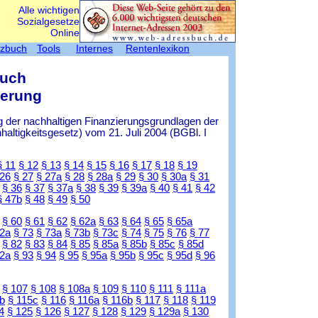
Alle wichtigen
Sozialgesetze
Online
tzbuch
Tools
Internes
Rentenlexikon
Buch
herung
 der nachhaltigen Finanzierungsgrundlagen der
ltigkeitsgesetz) vom 21. Juli 2004 (BGBl. I
§ 11
§ 12
§ 13
§ 14
§ 15
§ 16
§ 17
§ 18
§ 19
 26
§ 27
§ 27a
§ 28
§ 28a
§ 29
§ 30
§ 30a
§ 31
§ 36
§ 37
§ 37a
§ 38
§ 39
§ 39a
§ 40
§ 41
§ 42
§ 47b
§ 48
§ 49
§ 50
§ 60
§ 61
§ 62
§ 62a
§ 63
§ 64
§ 65
§ 65a
72a
§ 73
§ 73a
§ 73b
§ 73c
§ 74
§ 75
§ 76
§ 77
§ 82
§ 83
§ 84
§ 85
§ 85a
§ 85b
§ 85c
§ 85d
92a
§ 93
§ 94
§ 95
§ 95a
§ 95b
§ 95c
§ 95d
§ 96
§ 107
§ 108
§ 108a
§ 109
§ 110
§ 111
§ 111a
b
§ 115c
§ 116
§ 116a
§ 116b
§ 117
§ 118
§ 119
4
§ 125
§ 126
§ 127
§ 128
§ 129
§ 129a
§ 130