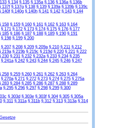
 133
§ 134
§ 135
§ 135a
§ 136
§ 136a
§ 136b
§ 137f
§ 137g
§ 138
§ 139
§ 139a
§ 139b
§ 139c
§ 140f
§ 140g
§ 140h
§ 141
§ 142
§ 143
§ 144
§ 158
§ 159
§ 160
§ 161
§ 162
§ 163
§ 164
§ 171
§ 172
§ 173
§ 174
§ 175
§ 176
§ 177
§ 185
§ 186
§ 187
§ 188
§ 189
§ 190
§ 191
§ 198
§ 199
§ 200
§ 207
§ 208
§ 209
§ 209a
§ 210
§ 211
§ 212
§ 219a
§ 219b
§ 219c
§ 219d
§ 220
§ 221
§ 222
§ 230
§ 231
§ 232
§ 232a
§ 233
§ 234
§ 235
§ 241a
§ 242
§ 243
§ 244
§ 245
§ 246
§ 247
§ 258
§ 259
§ 260
§ 261
§ 262
§ 263
§ 264
§ 270a
§ 271
§ 272
§ 273
§ 274
§ 275
§ 275a
§ 283
§ 284
§ 285
§ 286
§ 287
§ 288
§ 289
a
§ 295
§ 296
§ 297
§ 298
§ 299
§ 300
303c
§ 303d
§ 303e
§ 303f
§ 304
§ 305
§ 305a
0
§ 311
§ 311a
§ 311b
§ 312
§ 313
§ 313a
§ 314
 Gesetze