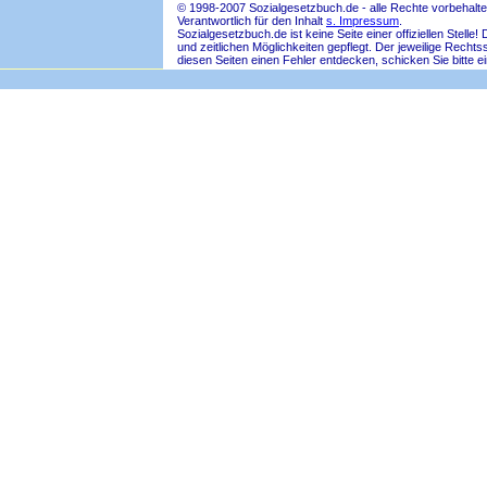
© 1998-2007 Sozialgesetzbuch.de - alle Rechte vorbehalte
Verantwortlich für den Inhalt
s. Impressum
.
Sozialgesetzbuch.de ist keine Seite einer offiziellen Ste
und zeitlichen Möglichkeiten gepflegt. Der jeweilige Rech
diesen Seiten einen Fehler entdecken, schicken Sie bitte e