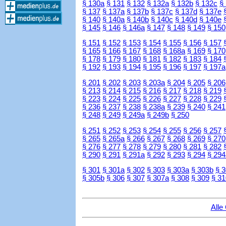
§ 130a
§ 131
§ 132
§ 132a
§ 132b
§ 132c
§
§ 137
§ 137a
§ 137b
§ 137c
§ 137d
§ 137e
§ 140
§ 140a
§ 140b
§ 140c
§ 140d
§ 140e
§ 145
§ 146
§ 146a
§ 147
§ 148
§ 149
§ 150
§ 151
§ 152
§ 153
§ 154
§ 155
§ 156
§ 157
§ 165
§ 166
§ 167
§ 168
§ 168a
§ 169
§ 170
§ 178
§ 179
§ 180
§ 181
§ 182
§ 183
§ 184
§ 192
§ 193
§ 194
§ 195
§ 196
§ 197
§ 197a
§ 201
§ 202
§ 203
§ 203a
§ 204
§ 205
§ 206
§ 213
§ 214
§ 215
§ 216
§ 217
§ 218
§ 219
§ 223
§ 224
§ 225
§ 226
§ 227
§ 228
§ 229
§ 236
§ 237
§ 238
§ 238a
§ 239
§ 240
§ 241
§ 248
§ 249
§ 249a
§ 249b
§ 250
§ 251
§ 252
§ 253
§ 254
§ 255
§ 256
§ 257
§ 265
§ 265a
§ 266
§ 267
§ 268
§ 269
§ 270
§ 276
§ 277
§ 278
§ 279
§ 280
§ 281
§ 282
§ 290
§ 291
§ 291a
§ 292
§ 293
§ 294
§ 294
§ 301
§ 301a
§ 302
§ 303
§ 303a
§ 303b
§ 
§ 305b
§ 306
§ 307
§ 307a
§ 308
§ 309
§ 31
Alle