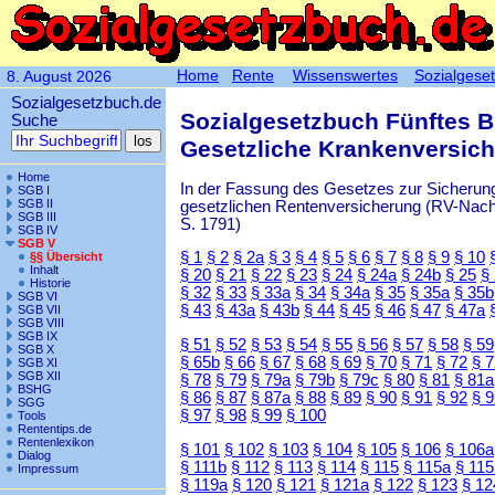
Home
Rente
Wissenswertes
Sozialgese
8. August 2026
Sozialgesetzbuch.de
Sozialgesetzbuch Fünftes 
Suche
Gesetzliche Krankenversic
Home
In der Fassung des Gesetzes zur Sicherung
SGB I
SGB II
gesetzlichen Rentenversicherung (RV-Nachha
SGB III
S. 1791)
SGB IV
SGB V
§ 1
§ 2
§ 2a
§ 3
§ 4
§ 5
§ 6
§ 7
§ 8
§ 9
§ 10
§§ Übersicht
Inhalt
§ 20
§ 21
§ 22
§ 23
§ 24
§ 24a
§ 24b
§ 25
§
Historie
§ 32
§ 33
§ 33a
§ 34
§ 34a
§ 35
§ 35a
§ 35b
SGB VI
§ 43
§ 43a
§ 43b
§ 44
§ 45
§ 46
§ 47
§ 47a
SGB VII
SGB VIII
SGB IX
§ 51
§ 52
§ 53
§ 54
§ 55
§ 56
§ 57
§ 58
§ 59
SGB X
§ 65b
§ 66
§ 67
§ 68
§ 69
§ 70
§ 71
§ 72
§ 
SGB XI
SGB XII
§ 78
§ 79
§ 79a
§ 79b
§ 79c
§ 80
§ 81
§ 81a
BSHG
§ 86
§ 87
§ 87a
§ 88
§ 89
§ 90
§ 91
§ 92
§ 
SGG
§ 97
§ 98
§ 99
§ 100
Tools
Rententips.de
Rentenlexikon
§ 101
§ 102
§ 103
§ 104
§ 105
§ 106
§ 106a
Dialog
§ 111b
§ 112
§ 113
§ 114
§ 115
§ 115a
§ 115
Impressum
§ 119a
§ 120
§ 121
§ 121a
§ 122
§ 123
§ 12