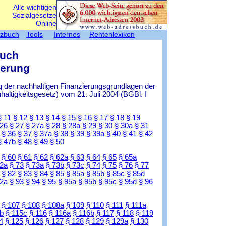
Alle wichtigen
Sozialgesetze
Online
tzbuch
Tools
Internes
Rentenlexikon
Buch
herung
 der nachhaltigen Finanzierungsgrundlagen der
ltigkeitsgesetz) vom 21. Juli 2004 (BGBl. I
§ 11
§ 12
§ 13
§ 14
§ 15
§ 16
§ 17
§ 18
§ 19
 26
§ 27
§ 27a
§ 28
§ 28a
§ 29
§ 30
§ 30a
§ 31
§ 36
§ 37
§ 37a
§ 38
§ 39
§ 39a
§ 40
§ 41
§ 42
§ 47b
§ 48
§ 49
§ 50
§ 60
§ 61
§ 62
§ 62a
§ 63
§ 64
§ 65
§ 65a
72a
§ 73
§ 73a
§ 73b
§ 73c
§ 74
§ 75
§ 76
§ 77
§ 82
§ 83
§ 84
§ 85
§ 85a
§ 85b
§ 85c
§ 85d
92a
§ 93
§ 94
§ 95
§ 95a
§ 95b
§ 95c
§ 95d
§ 96
§ 107
§ 108
§ 108a
§ 109
§ 110
§ 111
§ 111a
b
§ 115c
§ 116
§ 116a
§ 116b
§ 117
§ 118
§ 119
4
§ 125
§ 126
§ 127
§ 128
§ 129
§ 129a
§ 130