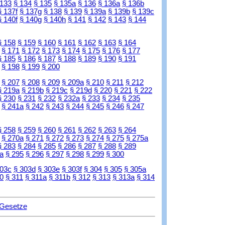
 133
§ 134
§ 135
§ 135a
§ 136
§ 136a
§ 136b
§ 137f
§ 137g
§ 138
§ 139
§ 139a
§ 139b
§ 139c
§ 140f
§ 140g
§ 140h
§ 141
§ 142
§ 143
§ 144
§ 158
§ 159
§ 160
§ 161
§ 162
§ 163
§ 164
§ 171
§ 172
§ 173
§ 174
§ 175
§ 176
§ 177
§ 185
§ 186
§ 187
§ 188
§ 189
§ 190
§ 191
§ 198
§ 199
§ 200
§ 207
§ 208
§ 209
§ 209a
§ 210
§ 211
§ 212
§ 219a
§ 219b
§ 219c
§ 219d
§ 220
§ 221
§ 222
§ 230
§ 231
§ 232
§ 232a
§ 233
§ 234
§ 235
§ 241a
§ 242
§ 243
§ 244
§ 245
§ 246
§ 247
§ 258
§ 259
§ 260
§ 261
§ 262
§ 263
§ 264
§ 270a
§ 271
§ 272
§ 273
§ 274
§ 275
§ 275a
§ 283
§ 284
§ 285
§ 286
§ 287
§ 288
§ 289
a
§ 295
§ 296
§ 297
§ 298
§ 299
§ 300
303c
§ 303d
§ 303e
§ 303f
§ 304
§ 305
§ 305a
0
§ 311
§ 311a
§ 311b
§ 312
§ 313
§ 313a
§ 314
 Gesetze