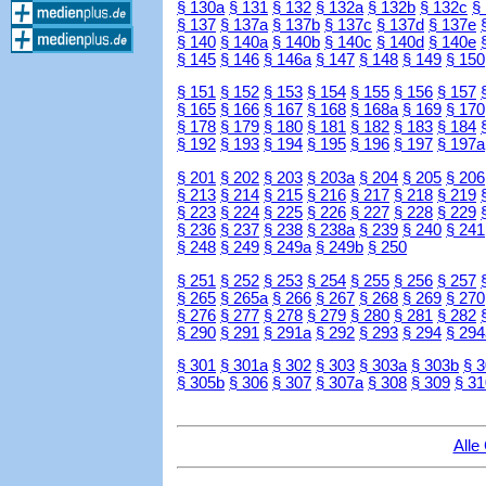
§ 130a
§ 131
§ 132
§ 132a
§ 132b
§ 132c
§
§ 137
§ 137a
§ 137b
§ 137c
§ 137d
§ 137e
§ 140
§ 140a
§ 140b
§ 140c
§ 140d
§ 140e
§ 145
§ 146
§ 146a
§ 147
§ 148
§ 149
§ 150
§ 151
§ 152
§ 153
§ 154
§ 155
§ 156
§ 157
§ 165
§ 166
§ 167
§ 168
§ 168a
§ 169
§ 170
§ 178
§ 179
§ 180
§ 181
§ 182
§ 183
§ 184
§ 192
§ 193
§ 194
§ 195
§ 196
§ 197
§ 197a
§ 201
§ 202
§ 203
§ 203a
§ 204
§ 205
§ 206
§ 213
§ 214
§ 215
§ 216
§ 217
§ 218
§ 219
§ 223
§ 224
§ 225
§ 226
§ 227
§ 228
§ 229
§ 236
§ 237
§ 238
§ 238a
§ 239
§ 240
§ 241
§ 248
§ 249
§ 249a
§ 249b
§ 250
§ 251
§ 252
§ 253
§ 254
§ 255
§ 256
§ 257
§ 265
§ 265a
§ 266
§ 267
§ 268
§ 269
§ 270
§ 276
§ 277
§ 278
§ 279
§ 280
§ 281
§ 282
§ 290
§ 291
§ 291a
§ 292
§ 293
§ 294
§ 294
§ 301
§ 301a
§ 302
§ 303
§ 303a
§ 303b
§ 
§ 305b
§ 306
§ 307
§ 307a
§ 308
§ 309
§ 31
Alle