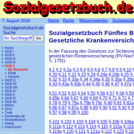
Home
Rente
Wissenswertes
Sozialgese
7. August 2026
Sozialgesetzbuch.de
Sozialgesetzbuch Fünftes 
Suche
Gesetzliche Krankenversic
Home
In der Fassung des Gesetzes zur Sicherung
SGB I
SGB II
gesetzlichen Rentenversicherung (RV-Nachha
SGB III
S. 1791)
SGB IV
SGB V
§ 1
§ 2
§ 2a
§ 3
§ 4
§ 5
§ 6
§ 7
§ 8
§ 9
§ 10
§§ Übersicht
Inhalt
§ 20
§ 21
§ 22
§ 23
§ 24
§ 24a
§ 24b
§ 25
§
Historie
§ 32
§ 33
§ 33a
§ 34
§ 34a
§ 35
§ 35a
§ 35b
SGB VI
§ 43
§ 43a
§ 43b
§ 44
§ 45
§ 46
§ 47
§ 47a
SGB VII
SGB VIII
SGB IX
§ 51
§ 52
§ 53
§ 54
§ 55
§ 56
§ 57
§ 58
§ 59
SGB X
§ 65b
§ 66
§ 67
§ 68
§ 69
§ 70
§ 71
§ 72
§ 
SGB XI
SGB XII
§ 78
§ 79
§ 79a
§ 79b
§ 79c
§ 80
§ 81
§ 81a
BSHG
§ 86
§ 87
§ 87a
§ 88
§ 89
§ 90
§ 91
§ 92
§ 
SGG
§ 97
§ 98
§ 99
§ 100
Tools
Rententips.de
Rentenlexikon
§ 101
§ 102
§ 103
§ 104
§ 105
§ 106
§ 106a
Dialog
§ 111b
§ 112
§ 113
§ 114
§ 115
§ 115a
§ 115
Impressum
§ 119a
§ 120
§ 121
§ 121a
§ 122
§ 123
§ 12