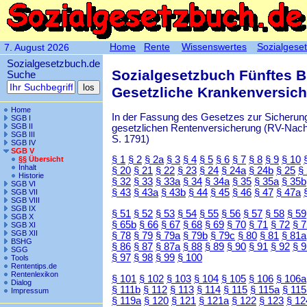
Home
Rente
Wissenswertes
Sozialgese
7. August 2026
Sozialgesetzbuch.de
Sozialgesetzbuch Fünftes 
Suche
Gesetzliche Krankenversic
Home
In der Fassung des Gesetzes zur Sicherung
SGB I
SGB II
gesetzlichen Rentenversicherung (RV-Nachha
SGB III
S. 1791)
SGB IV
SGB V
§ 1
§ 2
§ 2a
§ 3
§ 4
§ 5
§ 6
§ 7
§ 8
§ 9
§ 10
§§ Übersicht
Inhalt
§ 20
§ 21
§ 22
§ 23
§ 24
§ 24a
§ 24b
§ 25
§
Historie
§ 32
§ 33
§ 33a
§ 34
§ 34a
§ 35
§ 35a
§ 35b
SGB VI
§ 43
§ 43a
§ 43b
§ 44
§ 45
§ 46
§ 47
§ 47a
SGB VII
SGB VIII
SGB IX
§ 51
§ 52
§ 53
§ 54
§ 55
§ 56
§ 57
§ 58
§ 59
SGB X
§ 65b
§ 66
§ 67
§ 68
§ 69
§ 70
§ 71
§ 72
§ 
SGB XI
SGB XII
§ 78
§ 79
§ 79a
§ 79b
§ 79c
§ 80
§ 81
§ 81a
BSHG
§ 86
§ 87
§ 87a
§ 88
§ 89
§ 90
§ 91
§ 92
§ 
SGG
§ 97
§ 98
§ 99
§ 100
Tools
Rententips.de
Rentenlexikon
§ 101
§ 102
§ 103
§ 104
§ 105
§ 106
§ 106a
Dialog
§ 111b
§ 112
§ 113
§ 114
§ 115
§ 115a
§ 115
Impressum
§ 119a
§ 120
§ 121
§ 121a
§ 122
§ 123
§ 12