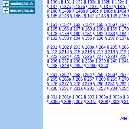
§ 130a
§ 131
§ 132
§ 132a
§ 132b
§ 132c
§
§ 137
§ 137a
§ 137b
§ 137c
§ 137d
§ 137e
§ 140
§ 140a
§ 140b
§ 140c
§ 140d
§ 140e
§ 145
§ 146
§ 146a
§ 147
§ 148
§ 149
§ 150
§ 151
§ 152
§ 153
§ 154
§ 155
§ 156
§ 157
§ 165
§ 166
§ 167
§ 168
§ 168a
§ 169
§ 170
§ 178
§ 179
§ 180
§ 181
§ 182
§ 183
§ 184
§ 192
§ 193
§ 194
§ 195
§ 196
§ 197
§ 197a
§ 201
§ 202
§ 203
§ 203a
§ 204
§ 205
§ 206
§ 213
§ 214
§ 215
§ 216
§ 217
§ 218
§ 219
§ 223
§ 224
§ 225
§ 226
§ 227
§ 228
§ 229
§ 236
§ 237
§ 238
§ 238a
§ 239
§ 240
§ 241
§ 248
§ 249
§ 249a
§ 249b
§ 250
§ 251
§ 252
§ 253
§ 254
§ 255
§ 256
§ 257
§ 265
§ 265a
§ 266
§ 267
§ 268
§ 269
§ 270
§ 276
§ 277
§ 278
§ 279
§ 280
§ 281
§ 282
§ 290
§ 291
§ 291a
§ 292
§ 293
§ 294
§ 294
§ 301
§ 301a
§ 302
§ 303
§ 303a
§ 303b
§ 
§ 305b
§ 306
§ 307
§ 307a
§ 308
§ 309
§ 31
Alle