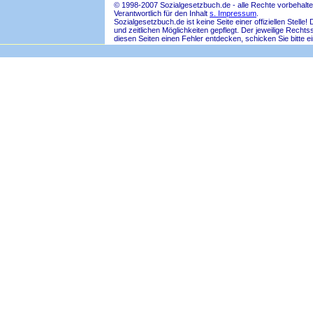
© 1998-2007 Sozialgesetzbuch.de - alle Rechte vorbehalte
Verantwortlich für den Inhalt
s. Impressum
.
Sozialgesetzbuch.de ist keine Seite einer offiziellen Ste
und zeitlichen Möglichkeiten gepflegt. Der jeweilige Rech
diesen Seiten einen Fehler entdecken, schicken Sie bitte e