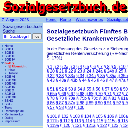
Home
Rente
Wissenswertes
Sozialgese
7. August 2026
Sozialgesetzbuch.de
Sozialgesetzbuch Fünftes 
Suche
Gesetzliche Krankenversic
Home
In der Fassung des Gesetzes zur Sicherung
SGB I
SGB II
gesetzlichen Rentenversicherung (RV-Nachha
SGB III
S. 1791)
SGB IV
SGB V
§ 1
§ 2
§ 2a
§ 3
§ 4
§ 5
§ 6
§ 7
§ 8
§ 9
§ 10
§§ Übersicht
Inhalt
§ 20
§ 21
§ 22
§ 23
§ 24
§ 24a
§ 24b
§ 25
§
Historie
§ 32
§ 33
§ 33a
§ 34
§ 34a
§ 35
§ 35a
§ 35b
SGB VI
§ 43
§ 43a
§ 43b
§ 44
§ 45
§ 46
§ 47
§ 47a
SGB VII
SGB VIII
SGB IX
§ 51
§ 52
§ 53
§ 54
§ 55
§ 56
§ 57
§ 58
§ 59
SGB X
§ 65b
§ 66
§ 67
§ 68
§ 69
§ 70
§ 71
§ 72
§ 
SGB XI
SGB XII
§ 78
§ 79
§ 79a
§ 79b
§ 79c
§ 80
§ 81
§ 81a
BSHG
§ 86
§ 87
§ 87a
§ 88
§ 89
§ 90
§ 91
§ 92
§ 
SGG
§ 97
§ 98
§ 99
§ 100
Tools
Rententips.de
Rentenlexikon
§ 101
§ 102
§ 103
§ 104
§ 105
§ 106
§ 106a
Dialog
§ 111b
§ 112
§ 113
§ 114
§ 115
§ 115a
§ 115
Impressum
§ 119a
§ 120
§ 121
§ 121a
§ 122
§ 123
§ 12