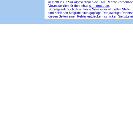
© 1998-2007 Sozialgesetzbuch.de - alle Rechte vorbehalte
Verantwortlich für den Inhalt
s. Impressum
.
Sozialgesetzbuch.de ist keine Seite einer offiziellen Ste
und zeitlichen Möglichkeiten gepflegt. Der jeweilige Rech
diesen Seiten einen Fehler entdecken, schicken Sie bitte e