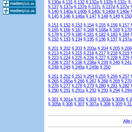
§ 130a
§ 131
§ 132
§ 132a
§ 132b
§ 132c
§
§ 137
§ 137a
§ 137b
§ 137c
§ 137d
§ 137e
§ 140
§ 140a
§ 140b
§ 140c
§ 140d
§ 140e
§ 145
§ 146
§ 146a
§ 147
§ 148
§ 149
§ 150
§ 151
§ 152
§ 153
§ 154
§ 155
§ 156
§ 157
§ 165
§ 166
§ 167
§ 168
§ 168a
§ 169
§ 170
§ 178
§ 179
§ 180
§ 181
§ 182
§ 183
§ 184
§ 192
§ 193
§ 194
§ 195
§ 196
§ 197
§ 197a
§ 201
§ 202
§ 203
§ 203a
§ 204
§ 205
§ 206
§ 213
§ 214
§ 215
§ 216
§ 217
§ 218
§ 219
§ 223
§ 224
§ 225
§ 226
§ 227
§ 228
§ 229
§ 236
§ 237
§ 238
§ 238a
§ 239
§ 240
§ 241
§ 248
§ 249
§ 249a
§ 249b
§ 250
§ 251
§ 252
§ 253
§ 254
§ 255
§ 256
§ 257
§ 265
§ 265a
§ 266
§ 267
§ 268
§ 269
§ 270
§ 276
§ 277
§ 278
§ 279
§ 280
§ 281
§ 282
§ 290
§ 291
§ 291a
§ 292
§ 293
§ 294
§ 294
§ 301
§ 301a
§ 302
§ 303
§ 303a
§ 303b
§ 
§ 305b
§ 306
§ 307
§ 307a
§ 308
§ 309
§ 31
Alle