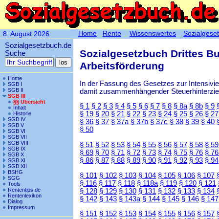
Home
Rente
Wissenswertes
Sozialgese
8. August 2026
Sozialgesetzbuch.de
Sozialgesetzbuch Drittes B
Suche
Arbeitsförderung
Home
In der Fassung des Gesetzes zur Intensiv
SGB I
SGB II
damit zusammenhängender Steuerhinterzieh
SGB III
§§ Übersicht
§ 1
§ 2
§ 3
§ 4
§ 5
§ 6
§ 7
§ 8
§ 8a
§ 8b
§ 9
Inhalt
§ 19
§ 20
§ 21
§ 22
§ 23
§ 24
§ 25
§ 26
§ 27
Historie
SGB IV
§ 36
§ 37
§ 37a
§ 37b
§ 37c
§ 38
§ 39
§ 40
SGB V
§ 50
SGB VI
SGB VII
SGB VIII
§ 51
§ 52
§ 53
§ 54
§ 55
§ 56
§ 57
§ 58
§ 59
SGB IX
§ 69
§ 70
§ 71
§ 72
§ 73
§ 74
§ 75
§ 76
§ 76
SGB X
§ 86
§ 87
§ 88
§ 89
§ 90
§ 91
§ 92
§ 93
§ 94
SGB XI
SGB XII
BSHG
§ 101
§ 102
§ 103
§ 104
§ 105
§ 106
§ 107
SGG
§ 116
§ 117
§ 118
§ 118a
§ 119
§ 120
§ 121
Tools
Rententips.de
§ 128
§ 129
§ 130
§ 131
§ 132
§ 133
§ 134
Rentenlexikon
§ 142
§ 143
§ 143a
§ 144
§ 145
§ 146
§ 147
Dialog
Impressum
§ 151
§ 152
§ 153
§ 154
§ 155
§ 156
§ 157