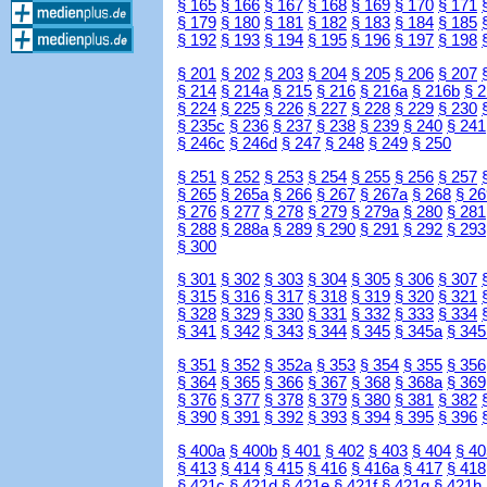
§ 165
§ 166
§ 167
§ 168
§ 169
§ 170
§ 171
§ 179
§ 180
§ 181
§ 182
§ 183
§ 184
§ 185
§ 192
§ 193
§ 194
§ 195
§ 196
§ 197
§ 198
§ 201
§ 202
§ 203
§ 204
§ 205
§ 206
§ 207
§ 214
§ 214a
§ 215
§ 216
§ 216a
§ 216b
§ 
§ 224
§ 225
§ 226
§ 227
§ 228
§ 229
§ 230
§ 235c
§ 236
§ 237
§ 238
§ 239
§ 240
§ 241
§ 246c
§ 246d
§ 247
§ 248
§ 249
§ 250
§ 251
§ 252
§ 253
§ 254
§ 255
§ 256
§ 257
§ 265
§ 265a
§ 266
§ 267
§ 267a
§ 268
§ 26
§ 276
§ 277
§ 278
§ 279
§ 279a
§ 280
§ 281
§ 288
§ 288a
§ 289
§ 290
§ 291
§ 292
§ 293
§ 300
§ 301
§ 302
§ 303
§ 304
§ 305
§ 306
§ 307
§ 315
§ 316
§ 317
§ 318
§ 319
§ 320
§ 321
§ 328
§ 329
§ 330
§ 331
§ 332
§ 333
§ 334
§ 341
§ 342
§ 343
§ 344
§ 345
§ 345a
§ 345
§ 351
§ 352
§ 352a
§ 353
§ 354
§ 355
§ 356
§ 364
§ 365
§ 366
§ 367
§ 368
§ 368a
§ 369
§ 376
§ 377
§ 378
§ 379
§ 380
§ 381
§ 382
§ 390
§ 391
§ 392
§ 393
§ 394
§ 395
§ 396
§ 400a
§ 400b
§ 401
§ 402
§ 403
§ 404
§ 40
§ 413
§ 414
§ 415
§ 416
§ 416a
§ 417
§ 418
§ 421c
§ 421d
§ 421e
§ 421f
§ 421g
§ 421h