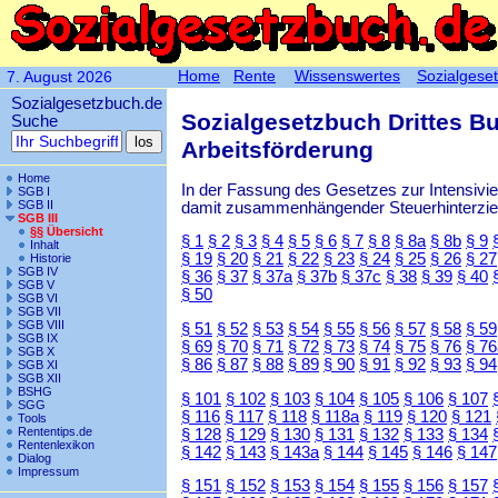
Home
Rente
Wissenswertes
Sozialgese
7. August 2026
Sozialgesetzbuch.de
Sozialgesetzbuch Drittes B
Suche
Arbeitsförderung
Home
In der Fassung des Gesetzes zur Intensiv
SGB I
SGB II
damit zusammenhängender Steuerhinterzieh
SGB III
§§ Übersicht
§ 1
§ 2
§ 3
§ 4
§ 5
§ 6
§ 7
§ 8
§ 8a
§ 8b
§ 9
Inhalt
§ 19
§ 20
§ 21
§ 22
§ 23
§ 24
§ 25
§ 26
§ 27
Historie
SGB IV
§ 36
§ 37
§ 37a
§ 37b
§ 37c
§ 38
§ 39
§ 40
SGB V
§ 50
SGB VI
SGB VII
SGB VIII
§ 51
§ 52
§ 53
§ 54
§ 55
§ 56
§ 57
§ 58
§ 59
SGB IX
§ 69
§ 70
§ 71
§ 72
§ 73
§ 74
§ 75
§ 76
§ 76
SGB X
§ 86
§ 87
§ 88
§ 89
§ 90
§ 91
§ 92
§ 93
§ 94
SGB XI
SGB XII
BSHG
§ 101
§ 102
§ 103
§ 104
§ 105
§ 106
§ 107
SGG
§ 116
§ 117
§ 118
§ 118a
§ 119
§ 120
§ 121
Tools
Rententips.de
§ 128
§ 129
§ 130
§ 131
§ 132
§ 133
§ 134
Rentenlexikon
§ 142
§ 143
§ 143a
§ 144
§ 145
§ 146
§ 147
Dialog
Impressum
§ 151
§ 152
§ 153
§ 154
§ 155
§ 156
§ 157