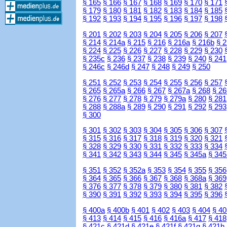
§ 165
§ 166
§ 167
§ 168
§ 169
§ 170
§ 171
§ 179
§ 180
§ 181
§ 182
§ 183
§ 184
§ 185
§ 192
§ 193
§ 194
§ 195
§ 196
§ 197
§ 198
§ 201
§ 202
§ 203
§ 204
§ 205
§ 206
§ 207
§ 214
§ 214a
§ 215
§ 216
§ 216a
§ 216b
§ 
§ 224
§ 225
§ 226
§ 227
§ 228
§ 229
§ 230
§ 235c
§ 236
§ 237
§ 238
§ 239
§ 240
§ 241
§ 246c
§ 246d
§ 247
§ 248
§ 249
§ 250
§ 251
§ 252
§ 253
§ 254
§ 255
§ 256
§ 257
§ 265
§ 265a
§ 266
§ 267
§ 267a
§ 268
§ 26
§ 276
§ 277
§ 278
§ 279
§ 279a
§ 280
§ 281
§ 288
§ 288a
§ 289
§ 290
§ 291
§ 292
§ 293
§ 300
§ 301
§ 302
§ 303
§ 304
§ 305
§ 306
§ 307
§ 315
§ 316
§ 317
§ 318
§ 319
§ 320
§ 321
§ 328
§ 329
§ 330
§ 331
§ 332
§ 333
§ 334
§ 341
§ 342
§ 343
§ 344
§ 345
§ 345a
§ 345
§ 351
§ 352
§ 352a
§ 353
§ 354
§ 355
§ 356
§ 364
§ 365
§ 366
§ 367
§ 368
§ 368a
§ 369
§ 376
§ 377
§ 378
§ 379
§ 380
§ 381
§ 382
§ 390
§ 391
§ 392
§ 393
§ 394
§ 395
§ 396
§ 400a
§ 400b
§ 401
§ 402
§ 403
§ 404
§ 40
§ 413
§ 414
§ 415
§ 416
§ 416a
§ 417
§ 418
§ 421c
§ 421d
§ 421e
§ 421f
§ 421g
§ 421h