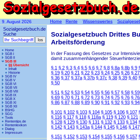
Home
Rente
Wissenswertes
Sozialgese
9. August 2026
Sozialgesetzbuch.de
Sozialgesetzbuch Drittes B
Suche
Arbeitsförderung
Home
In der Fassung des Gesetzes zur Intensiv
SGB I
SGB II
damit zusammenhängender Steuerhinterzieh
SGB III
§§ Übersicht
§ 1
§ 2
§ 3
§ 4
§ 5
§ 6
§ 7
§ 8
§ 8a
§ 8b
§ 9
Inhalt
§ 19
§ 20
§ 21
§ 22
§ 23
§ 24
§ 25
§ 26
§ 27
Historie
SGB IV
§ 36
§ 37
§ 37a
§ 37b
§ 37c
§ 38
§ 39
§ 40
SGB V
§ 50
SGB VI
SGB VII
SGB VIII
§ 51
§ 52
§ 53
§ 54
§ 55
§ 56
§ 57
§ 58
§ 59
SGB IX
§ 69
§ 70
§ 71
§ 72
§ 73
§ 74
§ 75
§ 76
§ 76
SGB X
§ 86
§ 87
§ 88
§ 89
§ 90
§ 91
§ 92
§ 93
§ 94
SGB XI
SGB XII
BSHG
§ 101
§ 102
§ 103
§ 104
§ 105
§ 106
§ 107
SGG
§ 116
§ 117
§ 118
§ 118a
§ 119
§ 120
§ 121
Tools
Rententips.de
§ 128
§ 129
§ 130
§ 131
§ 132
§ 133
§ 134
Rentenlexikon
§ 142
§ 143
§ 143a
§ 144
§ 145
§ 146
§ 147
Dialog
Impressum
§ 151
§ 152
§ 153
§ 154
§ 155
§ 156
§ 157