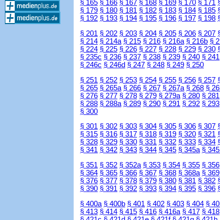
§ 165
§ 166
§ 167
§ 168
§ 169
§ 170
§ 171
§ 179
§ 180
§ 181
§ 182
§ 183
§ 184
§ 185
§ 192
§ 193
§ 194
§ 195
§ 196
§ 197
§ 198
§ 201
§ 202
§ 203
§ 204
§ 205
§ 206
§ 207
§ 214
§ 214a
§ 215
§ 216
§ 216a
§ 216b
§ 
§ 224
§ 225
§ 226
§ 227
§ 228
§ 229
§ 230
§ 235c
§ 236
§ 237
§ 238
§ 239
§ 240
§ 241
§ 246c
§ 246d
§ 247
§ 248
§ 249
§ 250
§ 251
§ 252
§ 253
§ 254
§ 255
§ 256
§ 257
§ 265
§ 265a
§ 266
§ 267
§ 267a
§ 268
§ 26
§ 276
§ 277
§ 278
§ 279
§ 279a
§ 280
§ 281
§ 288
§ 288a
§ 289
§ 290
§ 291
§ 292
§ 293
§ 300
§ 301
§ 302
§ 303
§ 304
§ 305
§ 306
§ 307
§ 315
§ 316
§ 317
§ 318
§ 319
§ 320
§ 321
§ 328
§ 329
§ 330
§ 331
§ 332
§ 333
§ 334
§ 341
§ 342
§ 343
§ 344
§ 345
§ 345a
§ 345
§ 351
§ 352
§ 352a
§ 353
§ 354
§ 355
§ 356
§ 364
§ 365
§ 366
§ 367
§ 368
§ 368a
§ 369
§ 376
§ 377
§ 378
§ 379
§ 380
§ 381
§ 382
§ 390
§ 391
§ 392
§ 393
§ 394
§ 395
§ 396
§ 400a
§ 400b
§ 401
§ 402
§ 403
§ 404
§ 40
§ 413
§ 414
§ 415
§ 416
§ 416a
§ 417
§ 418
§ 421c
§ 421d
§ 421e
§ 421f
§ 421g
§ 421h