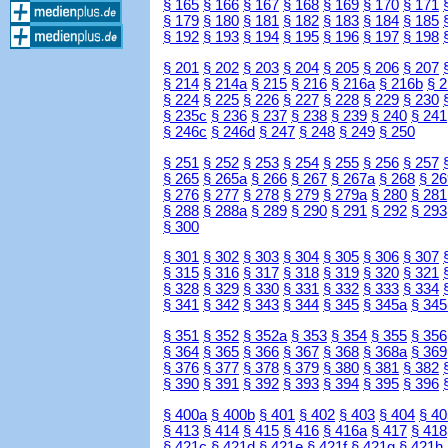
§ 165
§ 166
§ 167
§ 168
§ 169
§ 170
§ 171
§ 179
§ 180
§ 181
§ 182
§ 183
§ 184
§ 185
§ 192
§ 193
§ 194
§ 195
§ 196
§ 197
§ 198
§ 201
§ 202
§ 203
§ 204
§ 205
§ 206
§ 207
§ 214
§ 214a
§ 215
§ 216
§ 216a
§ 216b
§ 
§ 224
§ 225
§ 226
§ 227
§ 228
§ 229
§ 230
§ 235c
§ 236
§ 237
§ 238
§ 239
§ 240
§ 241
§ 246c
§ 246d
§ 247
§ 248
§ 249
§ 250
§ 251
§ 252
§ 253
§ 254
§ 255
§ 256
§ 257
§ 265
§ 265a
§ 266
§ 267
§ 267a
§ 268
§ 26
§ 276
§ 277
§ 278
§ 279
§ 279a
§ 280
§ 281
§ 288
§ 288a
§ 289
§ 290
§ 291
§ 292
§ 293
§ 300
§ 301
§ 302
§ 303
§ 304
§ 305
§ 306
§ 307
§ 315
§ 316
§ 317
§ 318
§ 319
§ 320
§ 321
§ 328
§ 329
§ 330
§ 331
§ 332
§ 333
§ 334
§ 341
§ 342
§ 343
§ 344
§ 345
§ 345a
§ 345
§ 351
§ 352
§ 352a
§ 353
§ 354
§ 355
§ 356
§ 364
§ 365
§ 366
§ 367
§ 368
§ 368a
§ 369
§ 376
§ 377
§ 378
§ 379
§ 380
§ 381
§ 382
§ 390
§ 391
§ 392
§ 393
§ 394
§ 395
§ 396
§ 400a
§ 400b
§ 401
§ 402
§ 403
§ 404
§ 40
§ 413
§ 414
§ 415
§ 416
§ 416a
§ 417
§ 418
§ 421c
§ 421d
§ 421e
§ 421f
§ 421g
§ 421h