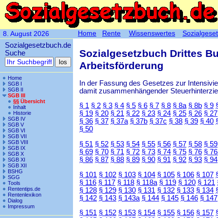
Home
Rente
Wissenswertes
Sozialgese
8. August 2026
Sozialgesetzbuch.de
Sozialgesetzbuch Drittes B
Suche
Arbeitsförderung
Home
In der Fassung des Gesetzes zur Intensiv
SGB I
SGB II
damit zusammenhängender Steuerhinterzieh
SGB III
§§ Übersicht
§ 1
§ 2
§ 3
§ 4
§ 5
§ 6
§ 7
§ 8
§ 8a
§ 8b
§ 9
Inhalt
§ 19
§ 20
§ 21
§ 22
§ 23
§ 24
§ 25
§ 26
§ 27
Historie
SGB IV
§ 36
§ 37
§ 37a
§ 37b
§ 37c
§ 38
§ 39
§ 40
SGB V
§ 50
SGB VI
SGB VII
SGB VIII
§ 51
§ 52
§ 53
§ 54
§ 55
§ 56
§ 57
§ 58
§ 59
SGB IX
§ 69
§ 70
§ 71
§ 72
§ 73
§ 74
§ 75
§ 76
§ 76
SGB X
§ 86
§ 87
§ 88
§ 89
§ 90
§ 91
§ 92
§ 93
§ 94
SGB XI
SGB XII
BSHG
§ 101
§ 102
§ 103
§ 104
§ 105
§ 106
§ 107
SGG
§ 116
§ 117
§ 118
§ 118a
§ 119
§ 120
§ 121
Tools
Rententips.de
§ 128
§ 129
§ 130
§ 131
§ 132
§ 133
§ 134
Rentenlexikon
§ 142
§ 143
§ 143a
§ 144
§ 145
§ 146
§ 147
Dialog
Impressum
§ 151
§ 152
§ 153
§ 154
§ 155
§ 156
§ 157