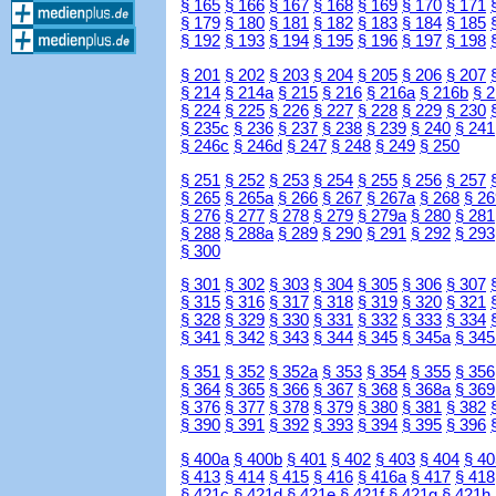
§ 165
§ 166
§ 167
§ 168
§ 169
§ 170
§ 171
§ 179
§ 180
§ 181
§ 182
§ 183
§ 184
§ 185
§ 192
§ 193
§ 194
§ 195
§ 196
§ 197
§ 198
§ 201
§ 202
§ 203
§ 204
§ 205
§ 206
§ 207
§ 214
§ 214a
§ 215
§ 216
§ 216a
§ 216b
§ 
§ 224
§ 225
§ 226
§ 227
§ 228
§ 229
§ 230
§ 235c
§ 236
§ 237
§ 238
§ 239
§ 240
§ 241
§ 246c
§ 246d
§ 247
§ 248
§ 249
§ 250
§ 251
§ 252
§ 253
§ 254
§ 255
§ 256
§ 257
§ 265
§ 265a
§ 266
§ 267
§ 267a
§ 268
§ 26
§ 276
§ 277
§ 278
§ 279
§ 279a
§ 280
§ 281
§ 288
§ 288a
§ 289
§ 290
§ 291
§ 292
§ 293
§ 300
§ 301
§ 302
§ 303
§ 304
§ 305
§ 306
§ 307
§ 315
§ 316
§ 317
§ 318
§ 319
§ 320
§ 321
§ 328
§ 329
§ 330
§ 331
§ 332
§ 333
§ 334
§ 341
§ 342
§ 343
§ 344
§ 345
§ 345a
§ 345
§ 351
§ 352
§ 352a
§ 353
§ 354
§ 355
§ 356
§ 364
§ 365
§ 366
§ 367
§ 368
§ 368a
§ 369
§ 376
§ 377
§ 378
§ 379
§ 380
§ 381
§ 382
§ 390
§ 391
§ 392
§ 393
§ 394
§ 395
§ 396
§ 400a
§ 400b
§ 401
§ 402
§ 403
§ 404
§ 40
§ 413
§ 414
§ 415
§ 416
§ 416a
§ 417
§ 418
§ 421c
§ 421d
§ 421e
§ 421f
§ 421g
§ 421h