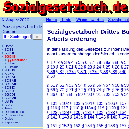
Home
Rente
Wissenswertes
Sozialgese
6. August 2026
Sozialgesetzbuch.de
Sozialgesetzbuch Drittes B
Suche
Arbeitsförderung
Home
In der Fassung des Gesetzes zur Intensiv
SGB I
SGB II
damit zusammenhängender Steuerhinterzieh
SGB III
§§ Übersicht
§ 1
§ 2
§ 3
§ 4
§ 5
§ 6
§ 7
§ 8
§ 8a
§ 8b
§ 9
Inhalt
§ 19
§ 20
§ 21
§ 22
§ 23
§ 24
§ 25
§ 26
§ 27
Historie
SGB IV
§ 36
§ 37
§ 37a
§ 37b
§ 37c
§ 38
§ 39
§ 40
SGB V
§ 50
SGB VI
SGB VII
SGB VIII
§ 51
§ 52
§ 53
§ 54
§ 55
§ 56
§ 57
§ 58
§ 59
SGB IX
§ 69
§ 70
§ 71
§ 72
§ 73
§ 74
§ 75
§ 76
§ 76
SGB X
§ 86
§ 87
§ 88
§ 89
§ 90
§ 91
§ 92
§ 93
§ 94
SGB XI
SGB XII
BSHG
§ 101
§ 102
§ 103
§ 104
§ 105
§ 106
§ 107
SGG
§ 116
§ 117
§ 118
§ 118a
§ 119
§ 120
§ 121
Tools
Rententips.de
§ 128
§ 129
§ 130
§ 131
§ 132
§ 133
§ 134
Rentenlexikon
§ 142
§ 143
§ 143a
§ 144
§ 145
§ 146
§ 147
Dialog
Impressum
§ 151
§ 152
§ 153
§ 154
§ 155
§ 156
§ 157