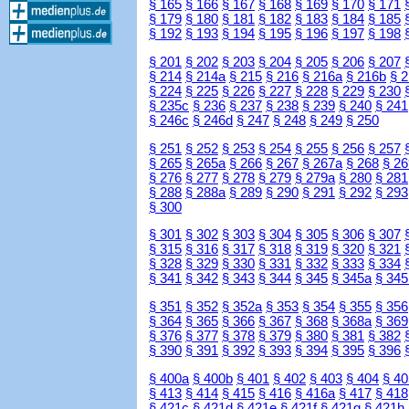
§ 165
§ 166
§ 167
§ 168
§ 169
§ 170
§ 171
§ 179
§ 180
§ 181
§ 182
§ 183
§ 184
§ 185
§ 192
§ 193
§ 194
§ 195
§ 196
§ 197
§ 198
§ 201
§ 202
§ 203
§ 204
§ 205
§ 206
§ 207
§ 214
§ 214a
§ 215
§ 216
§ 216a
§ 216b
§ 
§ 224
§ 225
§ 226
§ 227
§ 228
§ 229
§ 230
§ 235c
§ 236
§ 237
§ 238
§ 239
§ 240
§ 241
§ 246c
§ 246d
§ 247
§ 248
§ 249
§ 250
§ 251
§ 252
§ 253
§ 254
§ 255
§ 256
§ 257
§ 265
§ 265a
§ 266
§ 267
§ 267a
§ 268
§ 26
§ 276
§ 277
§ 278
§ 279
§ 279a
§ 280
§ 281
§ 288
§ 288a
§ 289
§ 290
§ 291
§ 292
§ 293
§ 300
§ 301
§ 302
§ 303
§ 304
§ 305
§ 306
§ 307
§ 315
§ 316
§ 317
§ 318
§ 319
§ 320
§ 321
§ 328
§ 329
§ 330
§ 331
§ 332
§ 333
§ 334
§ 341
§ 342
§ 343
§ 344
§ 345
§ 345a
§ 345
§ 351
§ 352
§ 352a
§ 353
§ 354
§ 355
§ 356
§ 364
§ 365
§ 366
§ 367
§ 368
§ 368a
§ 369
§ 376
§ 377
§ 378
§ 379
§ 380
§ 381
§ 382
§ 390
§ 391
§ 392
§ 393
§ 394
§ 395
§ 396
§ 400a
§ 400b
§ 401
§ 402
§ 403
§ 404
§ 40
§ 413
§ 414
§ 415
§ 416
§ 416a
§ 417
§ 418
§ 421c
§ 421d
§ 421e
§ 421f
§ 421g
§ 421h