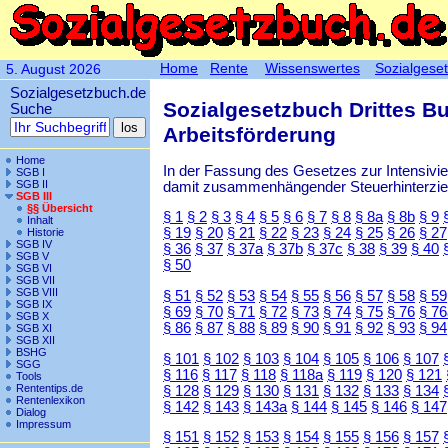
Home
Rente
Wissenswertes
Sozialgese
5. August 2026
Sozialgesetzbuch.de
Sozialgesetzbuch Drittes B
Suche
Arbeitsförderung
Home
In der Fassung des Gesetzes zur Intensiv
SGB I
SGB II
damit zusammenhängender Steuerhinterzieh
SGB III
§§ Übersicht
§ 1
§ 2
§ 3
§ 4
§ 5
§ 6
§ 7
§ 8
§ 8a
§ 8b
§ 9
Inhalt
§ 19
§ 20
§ 21
§ 22
§ 23
§ 24
§ 25
§ 26
§ 27
Historie
SGB IV
§ 36
§ 37
§ 37a
§ 37b
§ 37c
§ 38
§ 39
§ 40
SGB V
§ 50
SGB VI
SGB VII
SGB VIII
§ 51
§ 52
§ 53
§ 54
§ 55
§ 56
§ 57
§ 58
§ 59
SGB IX
§ 69
§ 70
§ 71
§ 72
§ 73
§ 74
§ 75
§ 76
§ 76
SGB X
§ 86
§ 87
§ 88
§ 89
§ 90
§ 91
§ 92
§ 93
§ 94
SGB XI
SGB XII
BSHG
§ 101
§ 102
§ 103
§ 104
§ 105
§ 106
§ 107
SGG
§ 116
§ 117
§ 118
§ 118a
§ 119
§ 120
§ 121
Tools
Rententips.de
§ 128
§ 129
§ 130
§ 131
§ 132
§ 133
§ 134
Rentenlexikon
§ 142
§ 143
§ 143a
§ 144
§ 145
§ 146
§ 147
Dialog
Impressum
§ 151
§ 152
§ 153
§ 154
§ 155
§ 156
§ 157