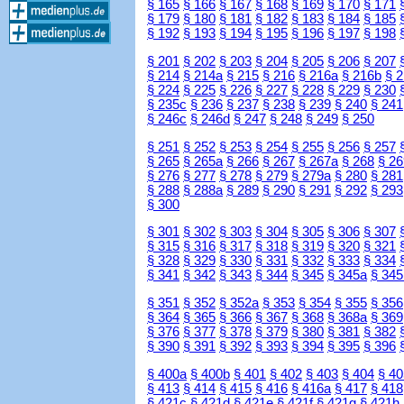
§ 165
§ 166
§ 167
§ 168
§ 169
§ 170
§ 171
§ 179
§ 180
§ 181
§ 182
§ 183
§ 184
§ 185
§ 192
§ 193
§ 194
§ 195
§ 196
§ 197
§ 198
§ 201
§ 202
§ 203
§ 204
§ 205
§ 206
§ 207
§ 214
§ 214a
§ 215
§ 216
§ 216a
§ 216b
§ 
§ 224
§ 225
§ 226
§ 227
§ 228
§ 229
§ 230
§ 235c
§ 236
§ 237
§ 238
§ 239
§ 240
§ 241
§ 246c
§ 246d
§ 247
§ 248
§ 249
§ 250
§ 251
§ 252
§ 253
§ 254
§ 255
§ 256
§ 257
§ 265
§ 265a
§ 266
§ 267
§ 267a
§ 268
§ 26
§ 276
§ 277
§ 278
§ 279
§ 279a
§ 280
§ 281
§ 288
§ 288a
§ 289
§ 290
§ 291
§ 292
§ 293
§ 300
§ 301
§ 302
§ 303
§ 304
§ 305
§ 306
§ 307
§ 315
§ 316
§ 317
§ 318
§ 319
§ 320
§ 321
§ 328
§ 329
§ 330
§ 331
§ 332
§ 333
§ 334
§ 341
§ 342
§ 343
§ 344
§ 345
§ 345a
§ 345
§ 351
§ 352
§ 352a
§ 353
§ 354
§ 355
§ 356
§ 364
§ 365
§ 366
§ 367
§ 368
§ 368a
§ 369
§ 376
§ 377
§ 378
§ 379
§ 380
§ 381
§ 382
§ 390
§ 391
§ 392
§ 393
§ 394
§ 395
§ 396
§ 400a
§ 400b
§ 401
§ 402
§ 403
§ 404
§ 40
§ 413
§ 414
§ 415
§ 416
§ 416a
§ 417
§ 418
§ 421c
§ 421d
§ 421e
§ 421f
§ 421g
§ 421h