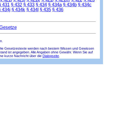
§ 431
§ 432
§ 433
§ 434
§ 434a
§ 434b
§ 434c
§ 434j
§ 434k
§ 434l
§ 435
§ 436
 Gesetze
n.
lle! Die Gesetzestexte werden nach bestem Wissen und Gewissen
tsstand ist angegeben. Alle Angaben ohne Gewähr. Wenn Sie auf
ine kurze Nachricht über die
Dialogseite
.