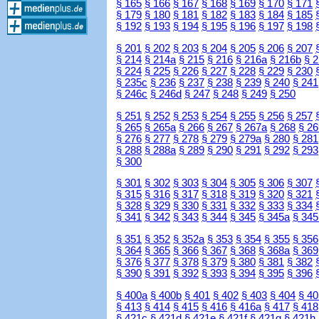
§ 165
§ 166
§ 167
§ 168
§ 169
§ 170
§ 171
§ 179
§ 180
§ 181
§ 182
§ 183
§ 184
§ 185
§ 192
§ 193
§ 194
§ 195
§ 196
§ 197
§ 198
§ 201
§ 202
§ 203
§ 204
§ 205
§ 206
§ 207
§ 214
§ 214a
§ 215
§ 216
§ 216a
§ 216b
§ 
§ 224
§ 225
§ 226
§ 227
§ 228
§ 229
§ 230
§ 235c
§ 236
§ 237
§ 238
§ 239
§ 240
§ 241
§ 246c
§ 246d
§ 247
§ 248
§ 249
§ 250
§ 251
§ 252
§ 253
§ 254
§ 255
§ 256
§ 257
§ 265
§ 265a
§ 266
§ 267
§ 267a
§ 268
§ 26
§ 276
§ 277
§ 278
§ 279
§ 279a
§ 280
§ 281
§ 288
§ 288a
§ 289
§ 290
§ 291
§ 292
§ 293
§ 300
§ 301
§ 302
§ 303
§ 304
§ 305
§ 306
§ 307
§ 315
§ 316
§ 317
§ 318
§ 319
§ 320
§ 321
§ 328
§ 329
§ 330
§ 331
§ 332
§ 333
§ 334
§ 341
§ 342
§ 343
§ 344
§ 345
§ 345a
§ 345
§ 351
§ 352
§ 352a
§ 353
§ 354
§ 355
§ 356
§ 364
§ 365
§ 366
§ 367
§ 368
§ 368a
§ 369
§ 376
§ 377
§ 378
§ 379
§ 380
§ 381
§ 382
§ 390
§ 391
§ 392
§ 393
§ 394
§ 395
§ 396
§ 400a
§ 400b
§ 401
§ 402
§ 403
§ 404
§ 40
§ 413
§ 414
§ 415
§ 416
§ 416a
§ 417
§ 418
§ 421c
§ 421d
§ 421e
§ 421f
§ 421g
§ 421h