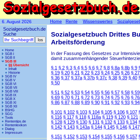
Home
Rente
Wissenswertes
Sozialgese
6. August 2026
Sozialgesetzbuch.de
Sozialgesetzbuch Drittes B
Suche
Arbeitsförderung
Home
In der Fassung des Gesetzes zur Intensiv
SGB I
SGB II
damit zusammenhängender Steuerhinterzieh
SGB III
§§ Übersicht
§ 1
§ 2
§ 3
§ 4
§ 5
§ 6
§ 7
§ 8
§ 8a
§ 8b
§ 9
Inhalt
§ 19
§ 20
§ 21
§ 22
§ 23
§ 24
§ 25
§ 26
§ 27
Historie
SGB IV
§ 36
§ 37
§ 37a
§ 37b
§ 37c
§ 38
§ 39
§ 40
SGB V
§ 50
SGB VI
SGB VII
SGB VIII
§ 51
§ 52
§ 53
§ 54
§ 55
§ 56
§ 57
§ 58
§ 59
SGB IX
§ 69
§ 70
§ 71
§ 72
§ 73
§ 74
§ 75
§ 76
§ 76
SGB X
§ 86
§ 87
§ 88
§ 89
§ 90
§ 91
§ 92
§ 93
§ 94
SGB XI
SGB XII
BSHG
§ 101
§ 102
§ 103
§ 104
§ 105
§ 106
§ 107
SGG
§ 116
§ 117
§ 118
§ 118a
§ 119
§ 120
§ 121
Tools
Rententips.de
§ 128
§ 129
§ 130
§ 131
§ 132
§ 133
§ 134
Rentenlexikon
§ 142
§ 143
§ 143a
§ 144
§ 145
§ 146
§ 147
Dialog
Impressum
§ 151
§ 152
§ 153
§ 154
§ 155
§ 156
§ 157