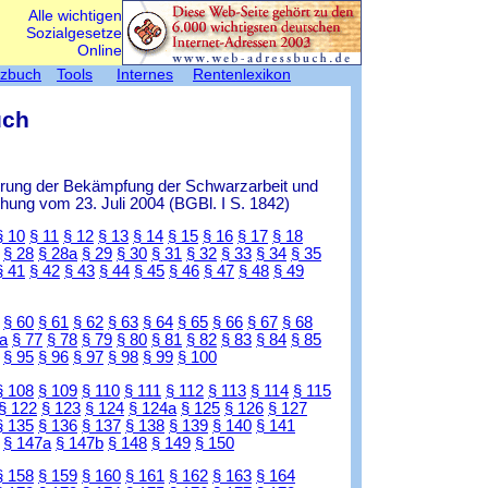
Alle wichtigen
Sozialgesetze
Online
tzbuch
Tools
Internes
Rentenlexikon
uch
ierung der Bekämpfung der Schwarzarbeit und
ung vom 23. Juli 2004 (BGBl. I S. 1842)
§ 10
§ 11
§ 12
§ 13
§ 14
§ 15
§ 16
§ 17
§ 18
§ 28
§ 28a
§ 29
§ 30
§ 31
§ 32
§ 33
§ 34
§ 35
§ 41
§ 42
§ 43
§ 44
§ 45
§ 46
§ 47
§ 48
§ 49
§ 60
§ 61
§ 62
§ 63
§ 64
§ 65
§ 66
§ 67
§ 68
a
§ 77
§ 78
§ 79
§ 80
§ 81
§ 82
§ 83
§ 84
§ 85
§ 95
§ 96
§ 97
§ 98
§ 99
§ 100
§ 108
§ 109
§ 110
§ 111
§ 112
§ 113
§ 114
§ 115
§ 122
§ 123
§ 124
§ 124a
§ 125
§ 126
§ 127
§ 135
§ 136
§ 137
§ 138
§ 139
§ 140
§ 141
§ 147a
§ 147b
§ 148
§ 149
§ 150
§ 158
§ 159
§ 160
§ 161
§ 162
§ 163
§ 164