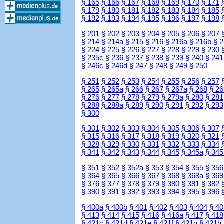
§ 165
§ 166
§ 167
§ 168
§ 169
§ 170
§ 171
§ 179
§ 180
§ 181
§ 182
§ 183
§ 184
§ 185
§ 192
§ 193
§ 194
§ 195
§ 196
§ 197
§ 198
§ 201
§ 202
§ 203
§ 204
§ 205
§ 206
§ 207
§ 214
§ 214a
§ 215
§ 216
§ 216a
§ 216b
§ 
§ 224
§ 225
§ 226
§ 227
§ 228
§ 229
§ 230
§ 235c
§ 236
§ 237
§ 238
§ 239
§ 240
§ 241
§ 246c
§ 246d
§ 247
§ 248
§ 249
§ 250
§ 251
§ 252
§ 253
§ 254
§ 255
§ 256
§ 257
§ 265
§ 265a
§ 266
§ 267
§ 267a
§ 268
§ 26
§ 276
§ 277
§ 278
§ 279
§ 279a
§ 280
§ 281
§ 288
§ 288a
§ 289
§ 290
§ 291
§ 292
§ 293
§ 300
§ 301
§ 302
§ 303
§ 304
§ 305
§ 306
§ 307
§ 315
§ 316
§ 317
§ 318
§ 319
§ 320
§ 321
§ 328
§ 329
§ 330
§ 331
§ 332
§ 333
§ 334
§ 341
§ 342
§ 343
§ 344
§ 345
§ 345a
§ 345
§ 351
§ 352
§ 352a
§ 353
§ 354
§ 355
§ 356
§ 364
§ 365
§ 366
§ 367
§ 368
§ 368a
§ 369
§ 376
§ 377
§ 378
§ 379
§ 380
§ 381
§ 382
§ 390
§ 391
§ 392
§ 393
§ 394
§ 395
§ 396
§ 400a
§ 400b
§ 401
§ 402
§ 403
§ 404
§ 40
§ 413
§ 414
§ 415
§ 416
§ 416a
§ 417
§ 418
§ 421c
§ 421d
§ 421e
§ 421f
§ 421g
§ 421h