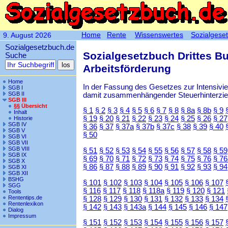
Home
Rente
Wissenswertes
Sozialgese
9. August 2026
Sozialgesetzbuch.de
Sozialgesetzbuch Drittes B
Suche
Arbeitsförderung
Home
In der Fassung des Gesetzes zur Intensiv
SGB I
SGB II
damit zusammenhängender Steuerhinterzieh
SGB III
§§ Übersicht
§ 1
§ 2
§ 3
§ 4
§ 5
§ 6
§ 7
§ 8
§ 8a
§ 8b
§ 9
Inhalt
§ 19
§ 20
§ 21
§ 22
§ 23
§ 24
§ 25
§ 26
§ 27
Historie
SGB IV
§ 36
§ 37
§ 37a
§ 37b
§ 37c
§ 38
§ 39
§ 40
SGB V
§ 50
SGB VI
SGB VII
SGB VIII
§ 51
§ 52
§ 53
§ 54
§ 55
§ 56
§ 57
§ 58
§ 59
SGB IX
§ 69
§ 70
§ 71
§ 72
§ 73
§ 74
§ 75
§ 76
§ 76
SGB X
§ 86
§ 87
§ 88
§ 89
§ 90
§ 91
§ 92
§ 93
§ 94
SGB XI
SGB XII
BSHG
§ 101
§ 102
§ 103
§ 104
§ 105
§ 106
§ 107
SGG
§ 116
§ 117
§ 118
§ 118a
§ 119
§ 120
§ 121
Tools
Rententips.de
§ 128
§ 129
§ 130
§ 131
§ 132
§ 133
§ 134
Rentenlexikon
§ 142
§ 143
§ 143a
§ 144
§ 145
§ 146
§ 147
Dialog
Impressum
§ 151
§ 152
§ 153
§ 154
§ 155
§ 156
§ 157