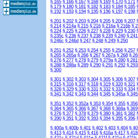
§ 165
§ 166
§ 167
§ 168
§ 169
§ 170
§ 171
§ 179
§ 180
§ 181
§ 182
§ 183
§ 184
§ 185
§ 192
§ 193
§ 194
§ 195
§ 196
§ 197
§ 198
§ 201
§ 202
§ 203
§ 204
§ 205
§ 206
§ 207
§ 214
§ 214a
§ 215
§ 216
§ 216a
§ 216b
§ 
§ 224
§ 225
§ 226
§ 227
§ 228
§ 229
§ 230
§ 235c
§ 236
§ 237
§ 238
§ 239
§ 240
§ 241
§ 246c
§ 246d
§ 247
§ 248
§ 249
§ 250
§ 251
§ 252
§ 253
§ 254
§ 255
§ 256
§ 257
§ 265
§ 265a
§ 266
§ 267
§ 267a
§ 268
§ 26
§ 276
§ 277
§ 278
§ 279
§ 279a
§ 280
§ 281
§ 288
§ 288a
§ 289
§ 290
§ 291
§ 292
§ 293
§ 300
§ 301
§ 302
§ 303
§ 304
§ 305
§ 306
§ 307
§ 315
§ 316
§ 317
§ 318
§ 319
§ 320
§ 321
§ 328
§ 329
§ 330
§ 331
§ 332
§ 333
§ 334
§ 341
§ 342
§ 343
§ 344
§ 345
§ 345a
§ 345
§ 351
§ 352
§ 352a
§ 353
§ 354
§ 355
§ 356
§ 364
§ 365
§ 366
§ 367
§ 368
§ 368a
§ 369
§ 376
§ 377
§ 378
§ 379
§ 380
§ 381
§ 382
§ 390
§ 391
§ 392
§ 393
§ 394
§ 395
§ 396
§ 400a
§ 400b
§ 401
§ 402
§ 403
§ 404
§ 40
§ 413
§ 414
§ 415
§ 416
§ 416a
§ 417
§ 418
§ 421c
§ 421d
§ 421e
§ 421f
§ 421g
§ 421h