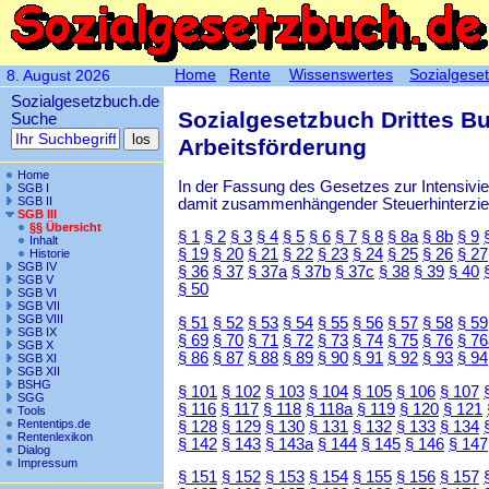
Home
Rente
Wissenswertes
Sozialgese
8. August 2026
Sozialgesetzbuch.de
Sozialgesetzbuch Drittes B
Suche
Arbeitsförderung
Home
In der Fassung des Gesetzes zur Intensiv
SGB I
SGB II
damit zusammenhängender Steuerhinterzieh
SGB III
§§ Übersicht
§ 1
§ 2
§ 3
§ 4
§ 5
§ 6
§ 7
§ 8
§ 8a
§ 8b
§ 9
Inhalt
§ 19
§ 20
§ 21
§ 22
§ 23
§ 24
§ 25
§ 26
§ 27
Historie
SGB IV
§ 36
§ 37
§ 37a
§ 37b
§ 37c
§ 38
§ 39
§ 40
SGB V
§ 50
SGB VI
SGB VII
SGB VIII
§ 51
§ 52
§ 53
§ 54
§ 55
§ 56
§ 57
§ 58
§ 59
SGB IX
§ 69
§ 70
§ 71
§ 72
§ 73
§ 74
§ 75
§ 76
§ 76
SGB X
§ 86
§ 87
§ 88
§ 89
§ 90
§ 91
§ 92
§ 93
§ 94
SGB XI
SGB XII
BSHG
§ 101
§ 102
§ 103
§ 104
§ 105
§ 106
§ 107
SGG
§ 116
§ 117
§ 118
§ 118a
§ 119
§ 120
§ 121
Tools
Rententips.de
§ 128
§ 129
§ 130
§ 131
§ 132
§ 133
§ 134
Rentenlexikon
§ 142
§ 143
§ 143a
§ 144
§ 145
§ 146
§ 147
Dialog
Impressum
§ 151
§ 152
§ 153
§ 154
§ 155
§ 156
§ 157