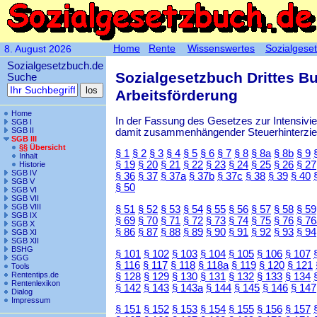
Home
Rente
Wissenswertes
Sozialgese
8. August 2026
Sozialgesetzbuch.de
Sozialgesetzbuch Drittes B
Suche
Arbeitsförderung
Home
In der Fassung des Gesetzes zur Intensiv
SGB I
SGB II
damit zusammenhängender Steuerhinterzieh
SGB III
§§ Übersicht
§ 1
§ 2
§ 3
§ 4
§ 5
§ 6
§ 7
§ 8
§ 8a
§ 8b
§ 9
Inhalt
§ 19
§ 20
§ 21
§ 22
§ 23
§ 24
§ 25
§ 26
§ 27
Historie
SGB IV
§ 36
§ 37
§ 37a
§ 37b
§ 37c
§ 38
§ 39
§ 40
SGB V
§ 50
SGB VI
SGB VII
SGB VIII
§ 51
§ 52
§ 53
§ 54
§ 55
§ 56
§ 57
§ 58
§ 59
SGB IX
§ 69
§ 70
§ 71
§ 72
§ 73
§ 74
§ 75
§ 76
§ 76
SGB X
§ 86
§ 87
§ 88
§ 89
§ 90
§ 91
§ 92
§ 93
§ 94
SGB XI
SGB XII
BSHG
§ 101
§ 102
§ 103
§ 104
§ 105
§ 106
§ 107
SGG
§ 116
§ 117
§ 118
§ 118a
§ 119
§ 120
§ 121
Tools
Rententips.de
§ 128
§ 129
§ 130
§ 131
§ 132
§ 133
§ 134
Rentenlexikon
§ 142
§ 143
§ 143a
§ 144
§ 145
§ 146
§ 147
Dialog
Impressum
§ 151
§ 152
§ 153
§ 154
§ 155
§ 156
§ 157