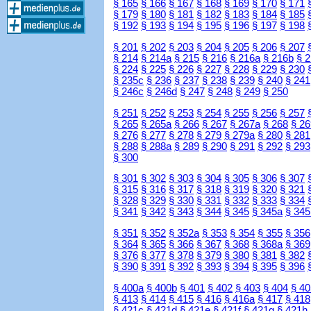
§ 165
§ 166
§ 167
§ 168
§ 169
§ 170
§ 171
§ 179
§ 180
§ 181
§ 182
§ 183
§ 184
§ 185
§ 192
§ 193
§ 194
§ 195
§ 196
§ 197
§ 198
§ 201
§ 202
§ 203
§ 204
§ 205
§ 206
§ 207
§ 214
§ 214a
§ 215
§ 216
§ 216a
§ 216b
§ 
§ 224
§ 225
§ 226
§ 227
§ 228
§ 229
§ 230
§ 235c
§ 236
§ 237
§ 238
§ 239
§ 240
§ 241
§ 246c
§ 246d
§ 247
§ 248
§ 249
§ 250
§ 251
§ 252
§ 253
§ 254
§ 255
§ 256
§ 257
§ 265
§ 265a
§ 266
§ 267
§ 267a
§ 268
§ 26
§ 276
§ 277
§ 278
§ 279
§ 279a
§ 280
§ 281
§ 288
§ 288a
§ 289
§ 290
§ 291
§ 292
§ 293
§ 300
§ 301
§ 302
§ 303
§ 304
§ 305
§ 306
§ 307
§ 315
§ 316
§ 317
§ 318
§ 319
§ 320
§ 321
§ 328
§ 329
§ 330
§ 331
§ 332
§ 333
§ 334
§ 341
§ 342
§ 343
§ 344
§ 345
§ 345a
§ 345
§ 351
§ 352
§ 352a
§ 353
§ 354
§ 355
§ 356
§ 364
§ 365
§ 366
§ 367
§ 368
§ 368a
§ 369
§ 376
§ 377
§ 378
§ 379
§ 380
§ 381
§ 382
§ 390
§ 391
§ 392
§ 393
§ 394
§ 395
§ 396
§ 400a
§ 400b
§ 401
§ 402
§ 403
§ 404
§ 40
§ 413
§ 414
§ 415
§ 416
§ 416a
§ 417
§ 418
§ 421c
§ 421d
§ 421e
§ 421f
§ 421g
§ 421h