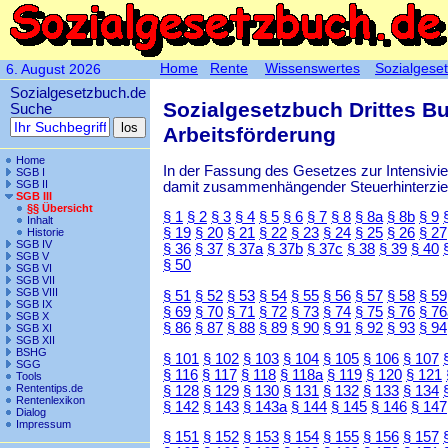
Home
Rente
Wissenswertes
Sozialgese
6. August 2026
Sozialgesetzbuch.de
Sozialgesetzbuch Drittes B
Suche
Arbeitsförderung
Home
In der Fassung des Gesetzes zur Intensiv
SGB I
SGB II
damit zusammenhängender Steuerhinterzieh
SGB III
§§ Übersicht
§ 1
§ 2
§ 3
§ 4
§ 5
§ 6
§ 7
§ 8
§ 8a
§ 8b
§ 9
Inhalt
§ 19
§ 20
§ 21
§ 22
§ 23
§ 24
§ 25
§ 26
§ 27
Historie
SGB IV
§ 36
§ 37
§ 37a
§ 37b
§ 37c
§ 38
§ 39
§ 40
SGB V
§ 50
SGB VI
SGB VII
SGB VIII
§ 51
§ 52
§ 53
§ 54
§ 55
§ 56
§ 57
§ 58
§ 59
SGB IX
§ 69
§ 70
§ 71
§ 72
§ 73
§ 74
§ 75
§ 76
§ 76
SGB X
§ 86
§ 87
§ 88
§ 89
§ 90
§ 91
§ 92
§ 93
§ 94
SGB XI
SGB XII
BSHG
§ 101
§ 102
§ 103
§ 104
§ 105
§ 106
§ 107
SGG
§ 116
§ 117
§ 118
§ 118a
§ 119
§ 120
§ 121
Tools
Rententips.de
§ 128
§ 129
§ 130
§ 131
§ 132
§ 133
§ 134
Rentenlexikon
§ 142
§ 143
§ 143a
§ 144
§ 145
§ 146
§ 147
Dialog
Impressum
§ 151
§ 152
§ 153
§ 154
§ 155
§ 156
§ 157