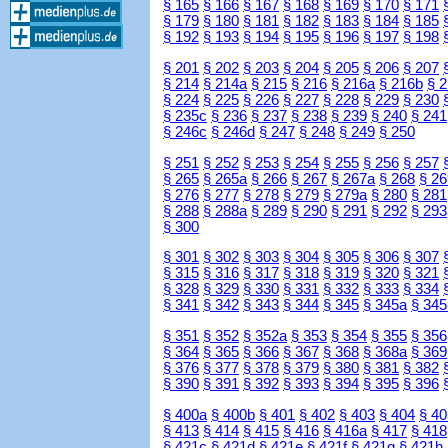
§ 165
§ 166
§ 167
§ 168
§ 169
§ 170
§ 171
§ 179
§ 180
§ 181
§ 182
§ 183
§ 184
§ 185
§ 192
§ 193
§ 194
§ 195
§ 196
§ 197
§ 198
§ 201
§ 202
§ 203
§ 204
§ 205
§ 206
§ 207
§ 214
§ 214a
§ 215
§ 216
§ 216a
§ 216b
§ 
§ 224
§ 225
§ 226
§ 227
§ 228
§ 229
§ 230
§ 235c
§ 236
§ 237
§ 238
§ 239
§ 240
§ 241
§ 246c
§ 246d
§ 247
§ 248
§ 249
§ 250
§ 251
§ 252
§ 253
§ 254
§ 255
§ 256
§ 257
§ 265
§ 265a
§ 266
§ 267
§ 267a
§ 268
§ 26
§ 276
§ 277
§ 278
§ 279
§ 279a
§ 280
§ 281
§ 288
§ 288a
§ 289
§ 290
§ 291
§ 292
§ 293
§ 300
§ 301
§ 302
§ 303
§ 304
§ 305
§ 306
§ 307
§ 315
§ 316
§ 317
§ 318
§ 319
§ 320
§ 321
§ 328
§ 329
§ 330
§ 331
§ 332
§ 333
§ 334
§ 341
§ 342
§ 343
§ 344
§ 345
§ 345a
§ 345
§ 351
§ 352
§ 352a
§ 353
§ 354
§ 355
§ 356
§ 364
§ 365
§ 366
§ 367
§ 368
§ 368a
§ 369
§ 376
§ 377
§ 378
§ 379
§ 380
§ 381
§ 382
§ 390
§ 391
§ 392
§ 393
§ 394
§ 395
§ 396
§ 400a
§ 400b
§ 401
§ 402
§ 403
§ 404
§ 40
§ 413
§ 414
§ 415
§ 416
§ 416a
§ 417
§ 418
§ 421c
§ 421d
§ 421e
§ 421f
§ 421g
§ 421h