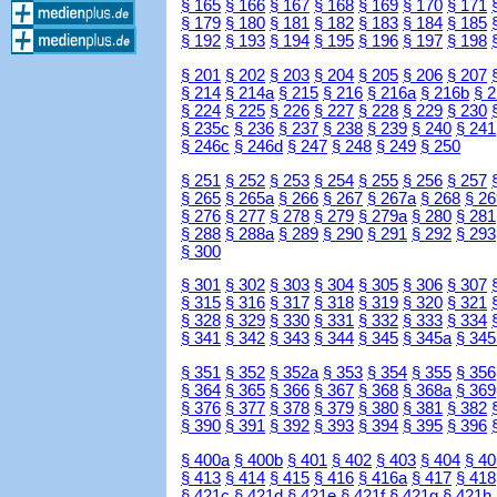
§ 165
§ 166
§ 167
§ 168
§ 169
§ 170
§ 171
§ 179
§ 180
§ 181
§ 182
§ 183
§ 184
§ 185
§ 192
§ 193
§ 194
§ 195
§ 196
§ 197
§ 198
§ 201
§ 202
§ 203
§ 204
§ 205
§ 206
§ 207
§ 214
§ 214a
§ 215
§ 216
§ 216a
§ 216b
§ 
§ 224
§ 225
§ 226
§ 227
§ 228
§ 229
§ 230
§ 235c
§ 236
§ 237
§ 238
§ 239
§ 240
§ 241
§ 246c
§ 246d
§ 247
§ 248
§ 249
§ 250
§ 251
§ 252
§ 253
§ 254
§ 255
§ 256
§ 257
§ 265
§ 265a
§ 266
§ 267
§ 267a
§ 268
§ 26
§ 276
§ 277
§ 278
§ 279
§ 279a
§ 280
§ 281
§ 288
§ 288a
§ 289
§ 290
§ 291
§ 292
§ 293
§ 300
§ 301
§ 302
§ 303
§ 304
§ 305
§ 306
§ 307
§ 315
§ 316
§ 317
§ 318
§ 319
§ 320
§ 321
§ 328
§ 329
§ 330
§ 331
§ 332
§ 333
§ 334
§ 341
§ 342
§ 343
§ 344
§ 345
§ 345a
§ 345
§ 351
§ 352
§ 352a
§ 353
§ 354
§ 355
§ 356
§ 364
§ 365
§ 366
§ 367
§ 368
§ 368a
§ 369
§ 376
§ 377
§ 378
§ 379
§ 380
§ 381
§ 382
§ 390
§ 391
§ 392
§ 393
§ 394
§ 395
§ 396
§ 400a
§ 400b
§ 401
§ 402
§ 403
§ 404
§ 40
§ 413
§ 414
§ 415
§ 416
§ 416a
§ 417
§ 418
§ 421c
§ 421d
§ 421e
§ 421f
§ 421g
§ 421h