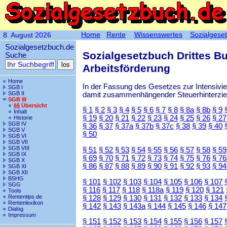
Home
Rente
Wissenswertes
Sozialgese
8. August 2026
Sozialgesetzbuch.de
Sozialgesetzbuch Drittes B
Suche
Arbeitsförderung
Home
In der Fassung des Gesetzes zur Intensiv
SGB I
SGB II
damit zusammenhängender Steuerhinterzieh
SGB III
§§ Übersicht
§ 1
§ 2
§ 3
§ 4
§ 5
§ 6
§ 7
§ 8
§ 8a
§ 8b
§ 9
Inhalt
§ 19
§ 20
§ 21
§ 22
§ 23
§ 24
§ 25
§ 26
§ 27
Historie
SGB IV
§ 36
§ 37
§ 37a
§ 37b
§ 37c
§ 38
§ 39
§ 40
SGB V
§ 50
SGB VI
SGB VII
SGB VIII
§ 51
§ 52
§ 53
§ 54
§ 55
§ 56
§ 57
§ 58
§ 59
SGB IX
§ 69
§ 70
§ 71
§ 72
§ 73
§ 74
§ 75
§ 76
§ 76
SGB X
§ 86
§ 87
§ 88
§ 89
§ 90
§ 91
§ 92
§ 93
§ 94
SGB XI
SGB XII
BSHG
§ 101
§ 102
§ 103
§ 104
§ 105
§ 106
§ 107
SGG
§ 116
§ 117
§ 118
§ 118a
§ 119
§ 120
§ 121
Tools
Rententips.de
§ 128
§ 129
§ 130
§ 131
§ 132
§ 133
§ 134
Rentenlexikon
§ 142
§ 143
§ 143a
§ 144
§ 145
§ 146
§ 147
Dialog
Impressum
§ 151
§ 152
§ 153
§ 154
§ 155
§ 156
§ 157