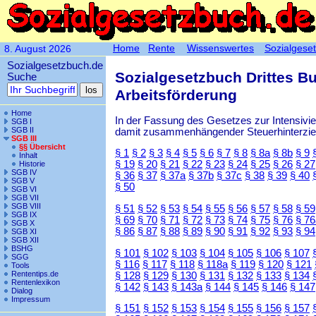
Home
Rente
Wissenswertes
Sozialgese
8. August 2026
Sozialgesetzbuch.de
Sozialgesetzbuch Drittes B
Suche
Arbeitsförderung
Home
In der Fassung des Gesetzes zur Intensiv
SGB I
SGB II
damit zusammenhängender Steuerhinterzieh
SGB III
§§ Übersicht
§ 1
§ 2
§ 3
§ 4
§ 5
§ 6
§ 7
§ 8
§ 8a
§ 8b
§ 9
Inhalt
§ 19
§ 20
§ 21
§ 22
§ 23
§ 24
§ 25
§ 26
§ 27
Historie
SGB IV
§ 36
§ 37
§ 37a
§ 37b
§ 37c
§ 38
§ 39
§ 40
SGB V
§ 50
SGB VI
SGB VII
SGB VIII
§ 51
§ 52
§ 53
§ 54
§ 55
§ 56
§ 57
§ 58
§ 59
SGB IX
§ 69
§ 70
§ 71
§ 72
§ 73
§ 74
§ 75
§ 76
§ 76
SGB X
§ 86
§ 87
§ 88
§ 89
§ 90
§ 91
§ 92
§ 93
§ 94
SGB XI
SGB XII
BSHG
§ 101
§ 102
§ 103
§ 104
§ 105
§ 106
§ 107
SGG
§ 116
§ 117
§ 118
§ 118a
§ 119
§ 120
§ 121
Tools
Rententips.de
§ 128
§ 129
§ 130
§ 131
§ 132
§ 133
§ 134
Rentenlexikon
§ 142
§ 143
§ 143a
§ 144
§ 145
§ 146
§ 147
Dialog
Impressum
§ 151
§ 152
§ 153
§ 154
§ 155
§ 156
§ 157