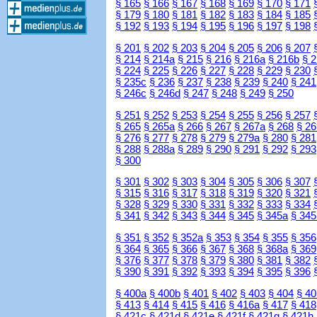
§ 165
§ 166
§ 167
§ 168
§ 169
§ 170
§ 171
§ 179
§ 180
§ 181
§ 182
§ 183
§ 184
§ 185
§ 192
§ 193
§ 194
§ 195
§ 196
§ 197
§ 198
§ 201
§ 202
§ 203
§ 204
§ 205
§ 206
§ 207
§ 214
§ 214a
§ 215
§ 216
§ 216a
§ 216b
§ 
§ 224
§ 225
§ 226
§ 227
§ 228
§ 229
§ 230
§ 235c
§ 236
§ 237
§ 238
§ 239
§ 240
§ 241
§ 246c
§ 246d
§ 247
§ 248
§ 249
§ 250
§ 251
§ 252
§ 253
§ 254
§ 255
§ 256
§ 257
§ 265
§ 265a
§ 266
§ 267
§ 267a
§ 268
§ 26
§ 276
§ 277
§ 278
§ 279
§ 279a
§ 280
§ 281
§ 288
§ 288a
§ 289
§ 290
§ 291
§ 292
§ 293
§ 300
§ 301
§ 302
§ 303
§ 304
§ 305
§ 306
§ 307
§ 315
§ 316
§ 317
§ 318
§ 319
§ 320
§ 321
§ 328
§ 329
§ 330
§ 331
§ 332
§ 333
§ 334
§ 341
§ 342
§ 343
§ 344
§ 345
§ 345a
§ 345
§ 351
§ 352
§ 352a
§ 353
§ 354
§ 355
§ 356
§ 364
§ 365
§ 366
§ 367
§ 368
§ 368a
§ 369
§ 376
§ 377
§ 378
§ 379
§ 380
§ 381
§ 382
§ 390
§ 391
§ 392
§ 393
§ 394
§ 395
§ 396
§ 400a
§ 400b
§ 401
§ 402
§ 403
§ 404
§ 40
§ 413
§ 414
§ 415
§ 416
§ 416a
§ 417
§ 418
§ 421c
§ 421d
§ 421e
§ 421f
§ 421g
§ 421h